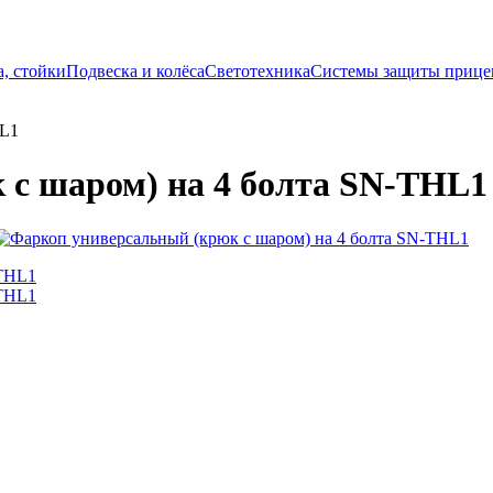
, стойки
Подвеска и колёса
Светотехника
Системы защиты прице
HL1
 с шаром) на 4 болта SN-THL1