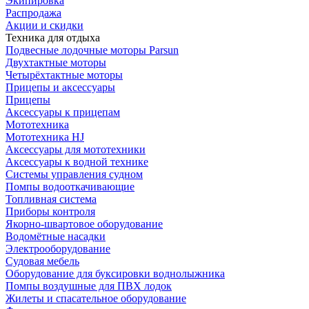
Экипировка
Распродажа
Акции и скидки
Техника для отдыха
Подвесные лодочные моторы Parsun
Двухтактные моторы
Четырёхтактные моторы
Прицепы и аксессуары
Прицепы
Аксессуары к прицепам
Мототехника
Мототехника HJ
Аксессуары для мототехники
Аксессуары к водной технике
Системы управления судном
Помпы водооткачивающие
Топливная система
Приборы контроля
Якорно-швартовое оборудование
Водомётные насадки
Электрооборудование
Судовая мебель
Оборудование для буксировки воднолыжника
Помпы воздушные для ПВХ лодок
Жилеты и спасательное оборудование