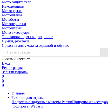
Мото защита тела
Наколенники
Мотокуртки
Мотоштаны
Мотоботы
Мотоперчатки
Мотошлемы
Мото аксессуары
Экипировка для квадроциклов
Сумки, рюкзаки
Средства для ухода за одеждой и обувью
Личный кабинет
Вход
Регистрация
Забыли пароль?
0
0
0
Главная
Техника для отдыха
Подвесные лодочные моторы Parsun
Прицепы и аксессуа
подогревы Webasto