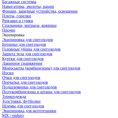
Багажные системы
Навигаторы, эхолоты, рации
Фонари, зарядные устройства, освещение
Плиты, горелки
Рюкзаки и сумки
Спальники, матрасы, коврики
Прочее
Экипировка
Экипировка для снегоходов
Ботинки для снегоходов
Головные уборы для снегоходов
Защита тела для снегоходов
Куртки для снегоходов
Лавинное снаряжение
Моносьюты (комбинезоны) для снегоходов
Носки
Очки для снегоходов
Перчатки для снегоходов
Подшлемники для снегоходов
Полукомбинезоны и штаны для снегоходов
Термоодежда
Толстовки, футболки
Шлемы для снегоходов
Экипировка для мототехники
MX / enduro