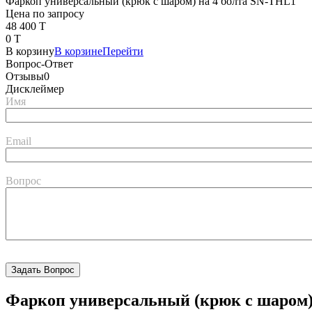
Фаркоп универсальный (крюк с шаром) на 4 болта SN-THL1
Цена по запросу
48 400 T
0 T
В корзину
В корзине
Перейти
Вопрос-Ответ
Отзывы
0
Дисклеймер
Имя
Email
Вопрос
Фаркоп универсальный (крюк с шаром)