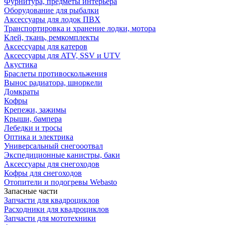
Фурнитура, предметы интерьера
Оборудование для рыбалки
Аксессуары для лодок ПВХ
Транспортировка и хранение лодки, мотора
Клей, ткань, ремкомплекты
Аксессуары для катеров
Аксессуары для ATV, SSV и UTV
Акустика
Браслеты противоскольжения
Вынос радиатора, шноркели
Домкраты
Кофры
Крепежи, зажимы
Крыши, бампера
Лебедки и тросы
Оптика и электрика
Универсальный снегооотвал
Экспедиционные канистры, баки
Аксессуары для снегоходов
Кофры для снегоходов
Отопители и подогревы Webasto
Запасные части
Запчасти для квадроциклов
Расходники для квадроциклов
Запчасти для мототехники