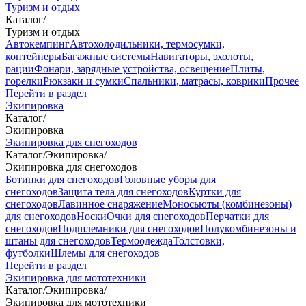
Туризм и отдых
Каталог
/
Туризм и отдых
Автокемпинг
Автохолодильники, термосумки,
контейнеры
Багажные системы
Навигаторы, эхолоты,
рации
Фонари, зарядные устройства, освещение
Плиты,
горелки
Рюкзаки и сумки
Спальники, матрасы, коврики
Прочее
Перейти в раздел
Экипировка
Каталог
/
Экипировка
Экипировка для снегоходов
Каталог
/
Экипировка
/
Экипировка для снегоходов
Ботинки для снегоходов
Головные уборы для
снегоходов
Защита тела для снегоходов
Куртки для
снегоходов
Лавинное снаряжение
Моносьюты (комбинезоны)
для снегоходов
Носки
Очки для снегоходов
Перчатки для
снегоходов
Подшлемники для снегоходов
Полукомбинезоны и
штаны для снегоходов
Термоодежда
Толстовки,
футболки
Шлемы для снегоходов
Перейти в раздел
Экипировка для мототехники
Каталог
/
Экипировка
/
Экипировка для мототехники