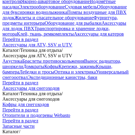
контроля
Якорно-швартовое оборудование
Водомётные
насадки
Электрооборудование
Судовая мебель
Оборудование
для буксировки воднолыжника
Помпы воздушные для ПВХ
лодок
Жилеты и спасательное оборудование
Фурнитура,
предметы интерьера
Оборудование для рыбалки
Аксессуары
для лодок ПВХ
Транспортировка и хранение лодки,
мотора
Клей, ткань, ремкомплекты
Аксессуары для катеров
Перейти в раздел
Аксессуары для ATV, SSV и UTV
Каталог
/
Техника для отдыха
/
Аксессуары для ATV, SSV и UTV
Акустика
Браслеты противоскольжения
Вынос радиатора,
шноркели
Домкраты
Кофры
Крепежи, зажимы
Крыши,
бампера
Лебедки и тросы
Оптика и электрика
Универсальный
снегооотвал
Экспедиционные канистры, баки
Перейти в раздел
Аксессуары для снегоходов
Каталог
/
Техника для отдыха
/
Аксессуары для снегоходов
Кофры для снегоходов
Перейти в раздел
Отопители и подогревы Webasto
Перейти в раздел
Запасные части
Каталог
/