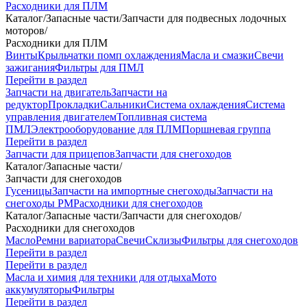
Расходники для ПЛМ
Каталог
/
Запасные части
/
Запчасти для подвесных лодочных
моторов
/
Расходники для ПЛМ
Винты
Крыльчатки помп охлаждения
Масла и смазки
Свечи
зажигания
Фильтры для ПМЛ
Перейти в раздел
Запчасти на двигатель
Запчасти на
редуктор
Прокладки
Сальники
Система охлаждения
Система
управления двигателем
Топливная система
ПМЛ
Электрооборудование для ПЛМ
Поршневая группа
Перейти в раздел
Запчасти для прицепов
Запчасти для снегоходов
Каталог
/
Запасные части
/
Запчасти для снегоходов
Гусеницы
Запчасти на импортные снегоходы
Запчасти на
снегоходы РМ
Расходники для снегоходов
Каталог
/
Запасные части
/
Запчасти для снегоходов
/
Расходники для снегоходов
Масло
Ремни вариатора
Свечи
Склизы
Фильтры для снегоходов
Перейти в раздел
Перейти в раздел
Масла и химия для техники для отдыха
Мото
аккумуляторы
Фильтры
Перейти в раздел