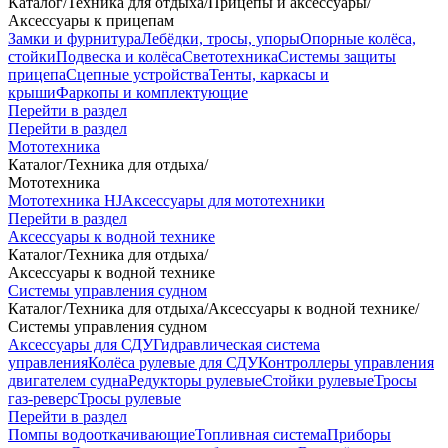
Каталог
/
Техника для отдыха
/
Прицепы и аксессуары
/
Аксессуары к прицепам
Замки и фурнитура
Лебёдки, тросы, упоры
Опорные колёса,
стойки
Подвеска и колёса
Светотехника
Системы защиты
прицепа
Сцепные устройства
Тенты, каркасы и
крыши
Фаркопы и комплектующие
Перейти в раздел
Перейти в раздел
Мототехника
Каталог
/
Техника для отдыха
/
Мототехника
Мототехника HJ
Аксессуары для мототехники
Перейти в раздел
Аксессуары к водной технике
Каталог
/
Техника для отдыха
/
Аксессуары к водной технике
Системы управления судном
Каталог
/
Техника для отдыха
/
Аксессуары к водной технике
/
Системы управления судном
Аксессуары для СДУ
Гидравлическая система
управления
Колёса рулевые для СДУ
Контроллеры управления
двигателем судна
Редукторы рулевые
Стойки рулевые
Тросы
газ-реверс
Тросы рулевые
Перейти в раздел
Помпы водооткачивающие
Топливная система
Приборы