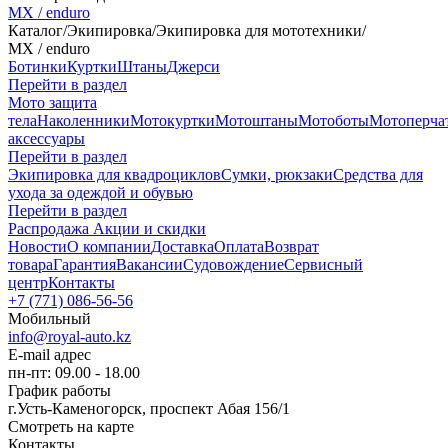
MX / enduro
Каталог
/
Экипировка
/
Экипировка для мототехники
/
MX / enduro
Ботинки
Куртки
Штаны
Джерси
Перейти в раздел
Мото защита
тела
Наколенники
Мотокуртки
Мотоштаны
Мотоботы
Мотоперча
аксессуары
Перейти в раздел
Экипировка для квадроциклов
Сумки, рюкзаки
Средства для
ухода за одеждой и обувью
Перейти в раздел
Распродажа
Акции и скидки
Новости
О компании
Доставка
Оплата
Возврат
товара
Гарантия
Вакансии
Судовождение
Сервисный
центр
Контакты
+7 (771) 086-56-56
Мобильный
info@royal-auto.kz
E-mail адрес
пн-пт: 09.00 - 18.00
График работы
г.Усть-Каменогорск, проспект Абая 156/1
Смотреть на карте
Контакты