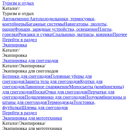
Туризм и отдых
Каталог
/
Туризм и отдых
Автокемпинг
Автохолодильники, термосумки,
контейнеры
Багажные системы
Навигаторы, эхолоты,
рации
Фонари, зарядные устройства, освещение
Плиты,
горелки
Рюкзаки и сумки
Спальники, матрасы, коврики
Прочее
Перейти в раздел
Экипировка
Каталог
/
Экипировка
Экипировка для снегоходов
Каталог
/
Экипировка
/
Экипировка для снегоходов
Ботинки для снегоходов
Головные уборы для
снегоходов
Защита тела для снегоходов
Куртки для
снегоходов
Лавинное снаряжение
Моносьюты (комбинезоны)
для снегоходов
Носки
Очки для снегоходов
Перчатки для
снегоходов
Подшлемники для снегоходов
Полукомбинезоны и
штаны для снегоходов
Термоодежда
Толстовки,
футболки
Шлемы для снегоходов
Перейти в раздел
Экипировка для мототехники
Каталог
/
Экипировка
/
Экипировка для мототехники