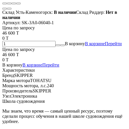
Склад Усть-Каменогорск:
В наличии
Склад Риддер:
Нет в
наличии
Артикул:
SK-3A0-06040-1
Цена по запросу
46 600 T
0 T
В корзину
В корзине
Перейти
Цена по запросу
46 600 T
0 T
В корзину
В корзине
Перейти
Характеристики
Бренд
SKIPPER
Марка мотора
TOHATSU
Мощность мотора, л.с.
240
Производитель
SKIPPER
Узел
Электроника
Школа судовождения
Мы знаем, что время — самый ценный ресурс, поэтому
сделали процесс обучения в нашей школе судовождения ещё
удобнее.