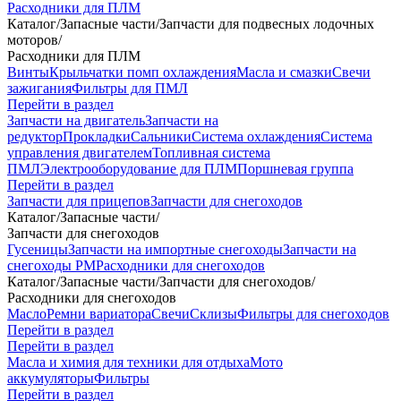
Расходники для ПЛМ
Каталог
/
Запасные части
/
Запчасти для подвесных лодочных
моторов
/
Расходники для ПЛМ
Винты
Крыльчатки помп охлаждения
Масла и смазки
Свечи
зажигания
Фильтры для ПМЛ
Перейти в раздел
Запчасти на двигатель
Запчасти на
редуктор
Прокладки
Сальники
Система охлаждения
Система
управления двигателем
Топливная система
ПМЛ
Электрооборудование для ПЛМ
Поршневая группа
Перейти в раздел
Запчасти для прицепов
Запчасти для снегоходов
Каталог
/
Запасные части
/
Запчасти для снегоходов
Гусеницы
Запчасти на импортные снегоходы
Запчасти на
снегоходы РМ
Расходники для снегоходов
Каталог
/
Запасные части
/
Запчасти для снегоходов
/
Расходники для снегоходов
Масло
Ремни вариатора
Свечи
Склизы
Фильтры для снегоходов
Перейти в раздел
Перейти в раздел
Масла и химия для техники для отдыха
Мото
аккумуляторы
Фильтры
Перейти в раздел