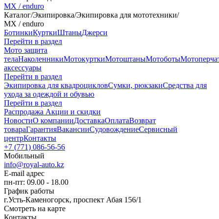
MX / enduro
Каталог
/
Экипировка
/
Экипировка для мототехники
/
MX / enduro
Ботинки
Куртки
Штаны
Джерси
Перейти в раздел
Мото защита
тела
Наколенники
Мотокуртки
Мотоштаны
Мотоботы
Мотоперча
аксессуары
Перейти в раздел
Экипировка для квадроциклов
Сумки, рюкзаки
Средства для
ухода за одеждой и обувью
Перейти в раздел
Распродажа
Акции и скидки
Новости
О компании
Доставка
Оплата
Возврат
товара
Гарантия
Вакансии
Судовождение
Сервисный
центр
Контакты
+7 (771) 086-56-56
Мобильный
info@royal-auto.kz
E-mail адрес
пн-пт: 09.00 - 18.00
График работы
г.Усть-Каменогорск, проспект Абая 156/1
Смотреть на карте
Контакты