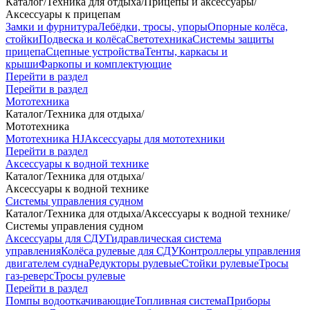
Каталог
/
Техника для отдыха
/
Прицепы и аксессуары
/
Аксессуары к прицепам
Замки и фурнитура
Лебёдки, тросы, упоры
Опорные колёса,
стойки
Подвеска и колёса
Светотехника
Системы защиты
прицепа
Сцепные устройства
Тенты, каркасы и
крыши
Фаркопы и комплектующие
Перейти в раздел
Перейти в раздел
Мототехника
Каталог
/
Техника для отдыха
/
Мототехника
Мототехника HJ
Аксессуары для мототехники
Перейти в раздел
Аксессуары к водной технике
Каталог
/
Техника для отдыха
/
Аксессуары к водной технике
Системы управления судном
Каталог
/
Техника для отдыха
/
Аксессуары к водной технике
/
Системы управления судном
Аксессуары для СДУ
Гидравлическая система
управления
Колёса рулевые для СДУ
Контроллеры управления
двигателем судна
Редукторы рулевые
Стойки рулевые
Тросы
газ-реверс
Тросы рулевые
Перейти в раздел
Помпы водооткачивающие
Топливная система
Приборы