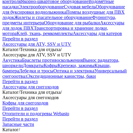
контроля
Якорно-швартовое оборудование
Водомётные
насадки
Электрооборудование
Судовая мебель
Оборудование
для буксировки воднолыжника
Помпы воздушные для ПВХ
лодок
Жилеты и спасательное оборудование
Фурнитура,
предметы интерьера
Оборудование для рыбалки
Аксессуары
для лодок ПВХ
Транспортировка и хранение лодки,
мотора
Клей, ткань, ремкомплекты
Аксессуары для катеров
Перейти в раздел
Аксессуары для ATV, SSV и UTV
Каталог
/
Техника для отдыха
/
Аксессуары для ATV, SSV и UTV
Акустика
Браслеты противоскольжения
Вынос радиатора,
шноркели
Домкраты
Кофры
Крепежи, зажимы
Крыши,
бампера
Лебедки и тросы
Оптика и электрика
Универсальный
снегооотвал
Экспедиционные канистры, баки
Перейти в раздел
Аксессуары для снегоходов
Каталог
/
Техника для отдыха
/
Аксессуары для снегоходов
Кофры для снегоходов
Перейти в раздел
Отопители и подогревы Webasto
Перейти в раздел
Запасные части
Каталог
/