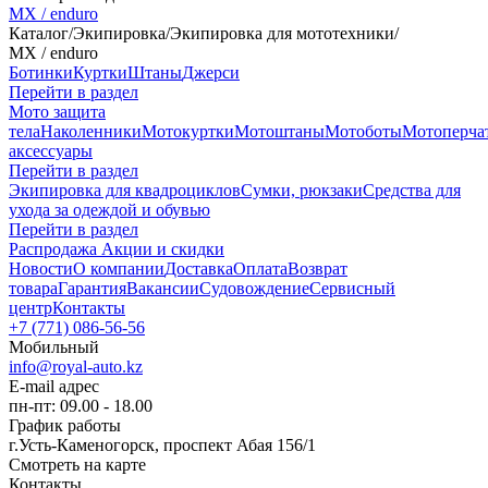
MX / enduro
Каталог
/
Экипировка
/
Экипировка для мототехники
/
MX / enduro
Ботинки
Куртки
Штаны
Джерси
Перейти в раздел
Мото защита
тела
Наколенники
Мотокуртки
Мотоштаны
Мотоботы
Мотоперча
аксессуары
Перейти в раздел
Экипировка для квадроциклов
Сумки, рюкзаки
Средства для
ухода за одеждой и обувью
Перейти в раздел
Распродажа
Акции и скидки
Новости
О компании
Доставка
Оплата
Возврат
товара
Гарантия
Вакансии
Судовождение
Сервисный
центр
Контакты
+7 (771) 086-56-56
Мобильный
info@royal-auto.kz
E-mail адрес
пн-пт: 09.00 - 18.00
График работы
г.Усть-Каменогорск, проспект Абая 156/1
Смотреть на карте
Контакты