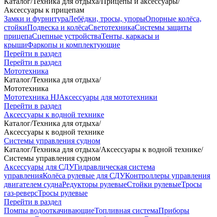
Каталог
/
Техника для отдыха
/
Прицепы и аксессуары
/
Аксессуары к прицепам
Замки и фурнитура
Лебёдки, тросы, упоры
Опорные колёса,
стойки
Подвеска и колёса
Светотехника
Системы защиты
прицепа
Сцепные устройства
Тенты, каркасы и
крыши
Фаркопы и комплектующие
Перейти в раздел
Перейти в раздел
Мототехника
Каталог
/
Техника для отдыха
/
Мототехника
Мототехника HJ
Аксессуары для мототехники
Перейти в раздел
Аксессуары к водной технике
Каталог
/
Техника для отдыха
/
Аксессуары к водной технике
Системы управления судном
Каталог
/
Техника для отдыха
/
Аксессуары к водной технике
/
Системы управления судном
Аксессуары для СДУ
Гидравлическая система
управления
Колёса рулевые для СДУ
Контроллеры управления
двигателем судна
Редукторы рулевые
Стойки рулевые
Тросы
газ-реверс
Тросы рулевые
Перейти в раздел
Помпы водооткачивающие
Топливная система
Приборы