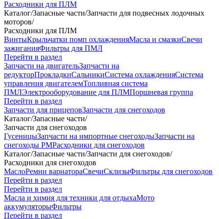
Расходники для ПЛМ
Каталог
/
Запасные части
/
Запчасти для подвесных лодочных
моторов
/
Расходники для ПЛМ
Винты
Крыльчатки помп охлаждения
Масла и смазки
Свечи
зажигания
Фильтры для ПМЛ
Перейти в раздел
Запчасти на двигатель
Запчасти на
редуктор
Прокладки
Сальники
Система охлаждения
Система
управления двигателем
Топливная система
ПМЛ
Электрооборудование для ПЛМ
Поршневая группа
Перейти в раздел
Запчасти для прицепов
Запчасти для снегоходов
Каталог
/
Запасные части
/
Запчасти для снегоходов
Гусеницы
Запчасти на импортные снегоходы
Запчасти на
снегоходы РМ
Расходники для снегоходов
Каталог
/
Запасные части
/
Запчасти для снегоходов
/
Расходники для снегоходов
Масло
Ремни вариатора
Свечи
Склизы
Фильтры для снегоходов
Перейти в раздел
Перейти в раздел
Масла и химия для техники для отдыха
Мото
аккумуляторы
Фильтры
Перейти в раздел