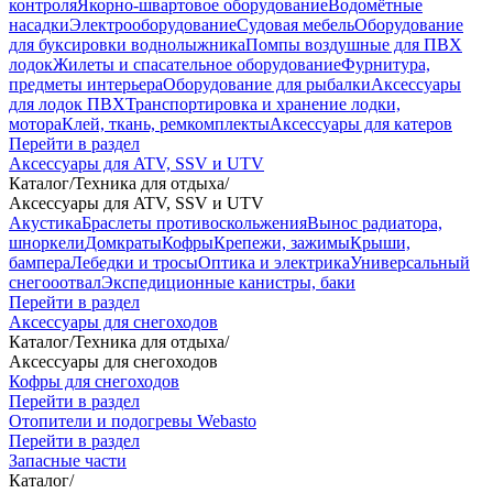
контроля
Якорно-швартовое оборудование
Водомётные
насадки
Электрооборудование
Судовая мебель
Оборудование
для буксировки воднолыжника
Помпы воздушные для ПВХ
лодок
Жилеты и спасательное оборудование
Фурнитура,
предметы интерьера
Оборудование для рыбалки
Аксессуары
для лодок ПВХ
Транспортировка и хранение лодки,
мотора
Клей, ткань, ремкомплекты
Аксессуары для катеров
Перейти в раздел
Аксессуары для ATV, SSV и UTV
Каталог
/
Техника для отдыха
/
Аксессуары для ATV, SSV и UTV
Акустика
Браслеты противоскольжения
Вынос радиатора,
шноркели
Домкраты
Кофры
Крепежи, зажимы
Крыши,
бампера
Лебедки и тросы
Оптика и электрика
Универсальный
снегооотвал
Экспедиционные канистры, баки
Перейти в раздел
Аксессуары для снегоходов
Каталог
/
Техника для отдыха
/
Аксессуары для снегоходов
Кофры для снегоходов
Перейти в раздел
Отопители и подогревы Webasto
Перейти в раздел
Запасные части
Каталог
/