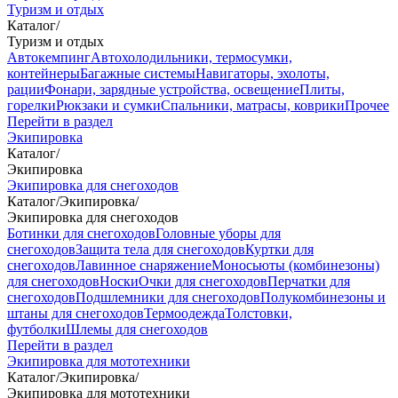
Туризм и отдых
Каталог
/
Туризм и отдых
Автокемпинг
Автохолодильники, термосумки,
контейнеры
Багажные системы
Навигаторы, эхолоты,
рации
Фонари, зарядные устройства, освещение
Плиты,
горелки
Рюкзаки и сумки
Спальники, матрасы, коврики
Прочее
Перейти в раздел
Экипировка
Каталог
/
Экипировка
Экипировка для снегоходов
Каталог
/
Экипировка
/
Экипировка для снегоходов
Ботинки для снегоходов
Головные уборы для
снегоходов
Защита тела для снегоходов
Куртки для
снегоходов
Лавинное снаряжение
Моносьюты (комбинезоны)
для снегоходов
Носки
Очки для снегоходов
Перчатки для
снегоходов
Подшлемники для снегоходов
Полукомбинезоны и
штаны для снегоходов
Термоодежда
Толстовки,
футболки
Шлемы для снегоходов
Перейти в раздел
Экипировка для мототехники
Каталог
/
Экипировка
/
Экипировка для мототехники