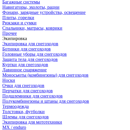
Багажные системы
Навигаторы, эхолоты, рации
Фонари, зарядные устройства, освещение
Плиты, горелки
Рюкзаки и сумки
Спальники, матрасы, коврики
Прочее
Экипировка
Экипировка для снегоходов
Ботинки для снегоходов
Головные уборы для снегоходов
Защита тела для снегоходов
Куртки для снегоходов
Лавинное снаряжение
Моносьюты (комбинезоны) для снегоходов
Носки
Очки для снегоходов
Перчатки для снегоходов
Подшлемники для снегоходов
Полукомбинезоны и штаны для снегоходов
Термоодежда
Толстовки, футболки
Шлемы для снегоходов
Экипировка для мототехники
MX / enduro