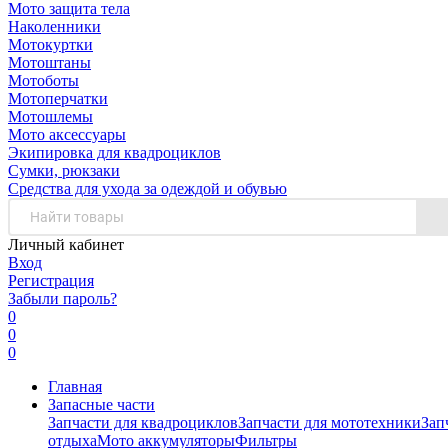
Мото защита тела
Наколенники
Мотокуртки
Мотоштаны
Мотоботы
Мотоперчатки
Мотошлемы
Мото аксессуары
Экипировка для квадроциклов
Сумки, рюкзаки
Средства для ухода за одеждой и обувью
Личный кабинет
Вход
Регистрация
Забыли пароль?
0
0
0
Главная
Запасные части
Запчасти для квадроциклов
Запчасти для мототехники
Зап
отдыха
Мото аккумуляторы
Фильтры