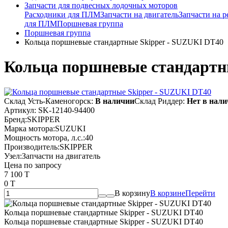
Запчасти для подвесных лодочных моторов
Расходники для ПЛМ
Запчасти на двигатель
Запчасти на р
для ПЛМ
Поршневая группа
Поршневая группа
Кольца поршневые стандартные Skipper - SUZUKI DT40
Кольца поршневые стандартн
Склад Усть-Каменогорск:
В наличии
Склад Риддер:
Нет в нал
Артикул:
SK-12140-94400
Бренд:
SKIPPER
Марка мотора:
SUZUKI
Мощность мотора, л.с.:
40
Производитель:
SKIPPER
Узел:
Запчасти на двигатель
Цена по запросу
7 100 T
0 T
В корзину
В корзине
Перейти
Кольца поршневые стандартные Skipper - SUZUKI DT40
Кольца поршневые стандартные Skipper - SUZUKI DT40