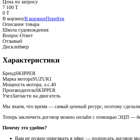
Цена по запросу
7 100 T
0 T
В корзину
В корзине
Перейти
Описание товара
Школа судовождения
Вопрос-Ответ
Отзывы
0
Дисклеймер
Характеристики
Бренд
SKIPPER
Марка мотора
SUZUKI
Мощность мотора, л.с.
40
Производитель
SKIPPER
Узел
Запчасти на двигатель
Мы знаем, что время — самый ценный ресурс, поэтому сделали
Теперь заключить договор можно онлайн с помощью ЭЦП — быс
Почему это удобно?
Вам не нужно приезжать в офис — подписать договор можн