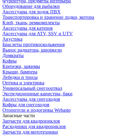
Фурнитура, предметы интерьера
Оборудование для рыбалки
Аксессуары для лодок ПВХ
Транспортировка и хранение лодки, мотора
Клей, ткань, ремкомплекты
Аксессуары для катеров
Аксессуары для ATV, SSV и UTV
Акустика
Браслеты противоскольжения
Вынос радиатора, шноркели
Домкраты
Кофры
Крепежи, зажимы
Крыши, бампера
Лебедки и тросы
Оптика и электрика
Универсальный снегооотвал
Экспедиционные канистры, баки
Аксессуары для снегоходов
Кофры для снегоходов
Отопители и подогревы Webasto
Запасные части
Запчасти для квадроциклов
Расходники для квадроциклов
Запчасти для мототехники