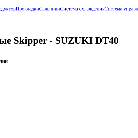
едуктор
Прокладки
Сальники
Система охлаждения
Система управл
ые Skipper - SUZUKI DT40
ичии