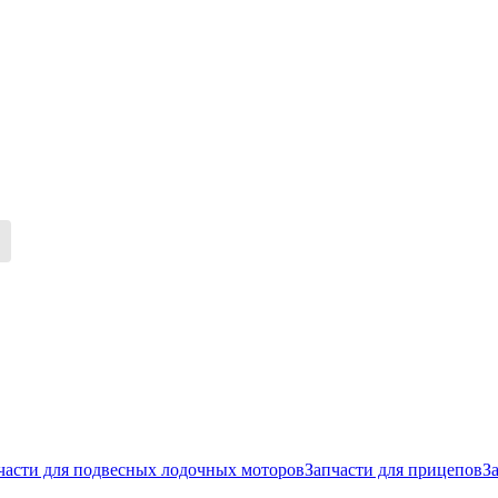
части для подвесных лодочных моторов
Запчасти для прицепов
З