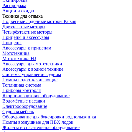
Экипировка
Распродажа
Акции и скидки
Техника для отдыха
Подвесные лодочные моторы Parsun
Двухтактные моторы
Четырёхтактные моторы
Прицепы и аксессуары
Прицепы
Аксессуары к прицепам
Мототехника
Мототехника HJ
Аксессуары для мототехники
Аксессуары к водной технике
Системы управления судном
Помпы водооткачивающие
Топливная система
Приборы контроля
Якорно-швартовое оборудование
Водомётные насадки
Электрооборудование
Судовая мебель
Оборудование для буксировки воднолыжника
Помпы воздушные для ПВХ лодок
Жилеты и спасательное оборудование