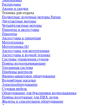
Экипировка
Распродажа
Акции и скидки
Техника для отдыха
Подвесные лодочные моторы Parsun
Двухтактные моторы
Четырёхтактные моторы
Прицепы и аксессуары
Прицепы
Аксессуары к прицепам
Мототехника
Мототехника HJ
Аксессуары для мототехники
Аксессуары к водной технике
Системы управления судном
Помпы водооткачивающие
Топливная система
Приборы контроля
Якорно-швартовое оборудование
Водомётные насадки
Электрооборудование
Судовая мебель
Оборудование для буксировки воднолыжника
Помпы воздушные для ПВХ лодок
Жилеты и спасательное оборудование