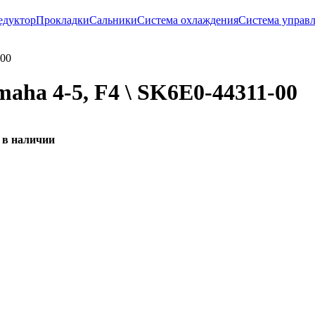
едуктор
Прокладки
Сальники
Система охлаждения
Система управл
-00
ha 4-5, F4 \ SK6E0-44311-00
 в наличии