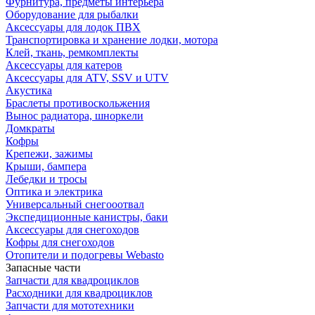
Фурнитура, предметы интерьера
Оборудование для рыбалки
Аксессуары для лодок ПВХ
Транспортировка и хранение лодки, мотора
Клей, ткань, ремкомплекты
Аксессуары для катеров
Аксессуары для ATV, SSV и UTV
Акустика
Браслеты противоскольжения
Вынос радиатора, шноркели
Домкраты
Кофры
Крепежи, зажимы
Крыши, бампера
Лебедки и тросы
Оптика и электрика
Универсальный снегооотвал
Экспедиционные канистры, баки
Аксессуары для снегоходов
Кофры для снегоходов
Отопители и подогревы Webasto
Запасные части
Запчасти для квадроциклов
Расходники для квадроциклов
Запчасти для мототехники