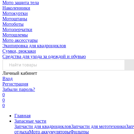
Мото защита тела
Наколенники
Мотокуртки
Мотоштаны
Мотоботы
Мотоперчатки
Мотошлемы
Мото аксессуары
Экипировка для квадроциклов
Сумки, рюкзаки
Средства для ухода за одеждой и обувью
Личный кабинет
Вход
Регистрация
Забыли пароль?
0
0
0
Главная
Запасные части
Запчасти для квадроциклов
Запчасти для мототехники
Зап
отдыха
Мото аккумуляторы
Фильтры