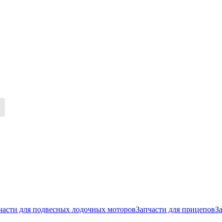
части для подвесных лодочных моторов
Запчасти для прицепов
З