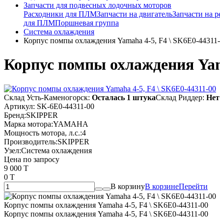
Запчасти для подвесных лодочных моторов
Расходники для ПЛМ
Запчасти на двигатель
Запчасти на р
для ПЛМ
Поршневая группа
Система охлаждения
Корпус помпы охлаждения Yamaha 4-5, F4 \ SK6E0-44311
Корпус помпы охлаждения Yama
Склад Усть-Каменогорск:
Осталась 1 штука
Склад Риддер:
Нет
Артикул:
SK-6E0-44311-00
Бренд:
SKIPPER
Марка мотора:
YAMAHA
Мощность мотора, л.с.:
4
Производитель:
SKIPPER
Узел:
Система охлаждения
Цена по запросу
9 000 T
0 T
В корзину
В корзине
Перейти
Корпус помпы охлаждения Yamaha 4-5, F4 \ SK6E0-44311-00
Корпус помпы охлаждения Yamaha 4-5, F4 \ SK6E0-44311-00