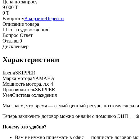
Цена по запросу
9 000 T
0 T
В корзину
В корзине
Перейти
Описание товара
Школа судовождения
Вопрос-Ответ
Отзывы
0
Дисклеймер
Характеристики
Бренд
SKIPPER
Марка мотора
YAMAHA
Мощность мотора, л.с.
4
Производитель
SKIPPER
Узел
Система охлаждения
Мы знаем, что время — самый ценный ресурс, поэтому сделали
Теперь заключить договор можно онлайн с помощью ЭЦП — быс
Почему это удобно?
Вам не нужно приезжать в офис — подписать договор можн