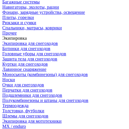
Багажные системы
Навигаторы, эхолоты, рации
Фонари, зарядные устройства, освещение
Плиты, горелки
Рюкзаки и сумки
Спальники, матрасы, коврики
Прочее
Экипировка
Экипировка для снегоходов
Ботинки для снегоходов
Головные уборы для снегоходов
Защита тела для снегоходов
Куртки для снегоходов
Лавинное снаряжение
Моносьюты (комбинезоны) для снегоходов
Носки
Очки для снегоходов
Перчатки для снегоходов
Подшлемники для снегоходов
Полукомбинезоны и штаны для снегоходов
Термоодежда
Толстовки, футболки
Шлемы для снегоходов
Экипировка для мототехники
MX / enduro