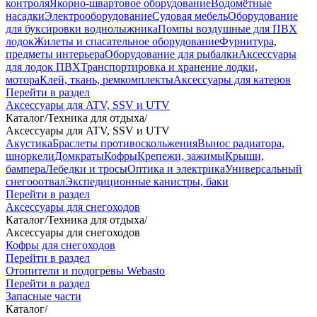
контроля
Якорно-швартовое оборудование
Водомётные
насадки
Электрооборудование
Судовая мебель
Оборудование
для буксировки воднолыжника
Помпы воздушные для ПВХ
лодок
Жилеты и спасательное оборудование
Фурнитура,
предметы интерьера
Оборудование для рыбалки
Аксессуары
для лодок ПВХ
Транспортировка и хранение лодки,
мотора
Клей, ткань, ремкомплекты
Аксессуары для катеров
Перейти в раздел
Аксессуары для ATV, SSV и UTV
Каталог
/
Техника для отдыха
/
Аксессуары для ATV, SSV и UTV
Акустика
Браслеты противоскольжения
Вынос радиатора,
шноркели
Домкраты
Кофры
Крепежи, зажимы
Крыши,
бампера
Лебедки и тросы
Оптика и электрика
Универсальный
снегооотвал
Экспедиционные канистры, баки
Перейти в раздел
Аксессуары для снегоходов
Каталог
/
Техника для отдыха
/
Аксессуары для снегоходов
Кофры для снегоходов
Перейти в раздел
Отопители и подогревы Webasto
Перейти в раздел
Запасные части
Каталог
/