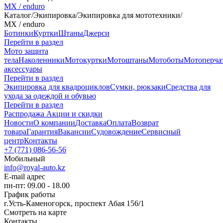
MX / enduro
Каталог
/
Экипировка
/
Экипировка для мототехники
/
MX / enduro
Ботинки
Куртки
Штаны
Джерси
Перейти в раздел
Мото защита
тела
Наколенники
Мотокуртки
Мотоштаны
Мотоботы
Мотоперча
аксессуары
Перейти в раздел
Экипировка для квадроциклов
Сумки, рюкзаки
Средства для
ухода за одеждой и обувью
Перейти в раздел
Распродажа
Акции и скидки
Новости
О компании
Доставка
Оплата
Возврат
товара
Гарантия
Вакансии
Судовождение
Сервисный
центр
Контакты
+7 (771) 086-56-56
Мобильный
info@royal-auto.kz
E-mail адрес
пн-пт: 09.00 - 18.00
График работы
г.Усть-Каменогорск, проспект Абая 156/1
Смотреть на карте
Контакты