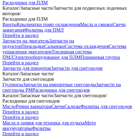
Расходники для ПЛМ
Каталог
/
Запасные части
/
Запчасти для подвесных лодочных
моторов
/
Расходники для ПЛМ
Винты
Крыльчатки помп охлаждения
Масла и смазки
Свечи
зажигания
Фильтры для ПМЛ
Перейти в раздел
Запчасти на двигатель
Запчасти на
редуктор
Прокладки
Сальники
Система охлаждения
Система
управления двигателем
Топливная система
ПМЛ
Электрооборудование для ПЛМ
Поршневая группа
Перейти в раздел
Запчасти для прицепов
Запчасти для снегоходов
Каталог
/
Запасные части
/
Запчасти для снегоходов
Гусеницы
Запчасти на импортные снегоходы
Запчасти на
снегоходы РМ
Расходники для снегоходов
Каталог
/
Запасные части
/
Запчасти для снегоходов
/
Расходники для снегоходов
Масло
Ремни вариатора
Свечи
Склизы
Фильтры для снегоходов
Перейти в раздел
Перейти в раздел
Масла и химия для техники для отдыха
Мото
аккумуляторы
Фильтры
Перейти в раздел