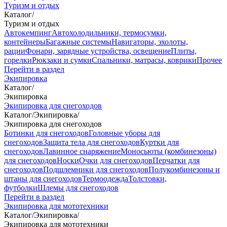
Туризм и отдых
Каталог
/
Туризм и отдых
Автокемпинг
Автохолодильники, термосумки,
контейнеры
Багажные системы
Навигаторы, эхолоты,
рации
Фонари, зарядные устройства, освещение
Плиты,
горелки
Рюкзаки и сумки
Спальники, матрасы, коврики
Прочее
Перейти в раздел
Экипировка
Каталог
/
Экипировка
Экипировка для снегоходов
Каталог
/
Экипировка
/
Экипировка для снегоходов
Ботинки для снегоходов
Головные уборы для
снегоходов
Защита тела для снегоходов
Куртки для
снегоходов
Лавинное снаряжение
Моносьюты (комбинезоны)
для снегоходов
Носки
Очки для снегоходов
Перчатки для
снегоходов
Подшлемники для снегоходов
Полукомбинезоны и
штаны для снегоходов
Термоодежда
Толстовки,
футболки
Шлемы для снегоходов
Перейти в раздел
Экипировка для мототехники
Каталог
/
Экипировка
/
Экипировка для мототехники