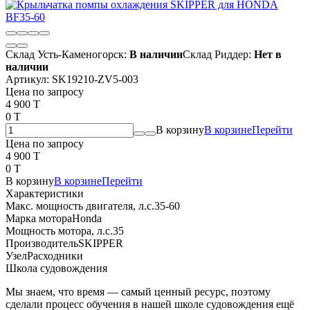
Склад Усть-Каменогорск:
В наличии
Склад Риддер:
Нет в
наличии
Артикул:
SK19210-ZV5-003
Цена по запросу
4 900 T
0 T
В корзину
В корзине
Перейти
Цена по запросу
4 900 T
0 T
В корзину
В корзине
Перейти
Характеристики
Макс. мощность двигателя, л.с.
35-60
Марка мотора
Honda
Мощность мотора, л.с.
35
Производитель
SKIPPER
Узел
Расходники
Школа судовождения
Мы знаем, что время — самый ценный ресурс, поэтому
сделали процесс обучения в нашей школе судовождения ещё