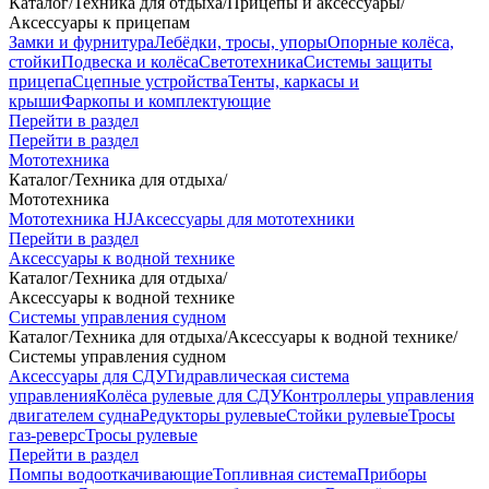
Каталог
/
Техника для отдыха
/
Прицепы и аксессуары
/
Аксессуары к прицепам
Замки и фурнитура
Лебёдки, тросы, упоры
Опорные колёса,
стойки
Подвеска и колёса
Светотехника
Системы защиты
прицепа
Сцепные устройства
Тенты, каркасы и
крыши
Фаркопы и комплектующие
Перейти в раздел
Перейти в раздел
Мототехника
Каталог
/
Техника для отдыха
/
Мототехника
Мототехника HJ
Аксессуары для мототехники
Перейти в раздел
Аксессуары к водной технике
Каталог
/
Техника для отдыха
/
Аксессуары к водной технике
Системы управления судном
Каталог
/
Техника для отдыха
/
Аксессуары к водной технике
/
Системы управления судном
Аксессуары для СДУ
Гидравлическая система
управления
Колёса рулевые для СДУ
Контроллеры управления
двигателем судна
Редукторы рулевые
Стойки рулевые
Тросы
газ-реверс
Тросы рулевые
Перейти в раздел
Помпы водооткачивающие
Топливная система
Приборы