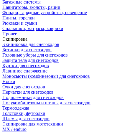
Багажные системы
Навигаторы, эхолоты, рации
Фонари, зарядные устройства, освещение
Плиты, горелки
Рюкзаки и сумки
Спальники, матрасы, коврики
Прочее
Экипировка
Экипировка для снегоходов
Ботинки для снегоходов
Головные уборы для снегоходов
Защита тела для снегоходов
Куртки для снегоходов
Лавинное снаряжение
Моносьюты (комбинезоны) для снегоходов
Носки
Очки для снегоходов
Перчатки для снегоходов
Подшлемники для снегоходов
Полукомбинезоны и штаны для снегоходов
Термоодежда
Толстовки, футболки
Шлемы для снегоходов
Экипировка для мототехники
MX / enduro