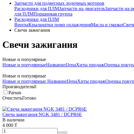
Запчасти для подвесных лодочных моторов
Расходники для ПЛМ
Запчасти на двигатель
Запчасти на р
для ПЛМ
Поршневая группа
Расходники для ПЛМ
Винты
Крыльчатки помп охлаждения
Масла и смазки
Свеч
Свечи зажигания
Свечи зажигания
Новые и популярные
Новые и популярные
Название
Цена
Хиты продаж
Оценка покуп
Новые и популярные
Новые и популярные
Название
Цена
Хиты продаж
Оценка покуп
Производитель
0
Parsun
Очистить
Готово
Свеча зажигания NGK 3481 / DCPR6E
В наличии
4 000 T