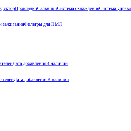
едуктор
Прокладки
Сальники
Система охлаждения
Система управл
и зажигания
Фильтры для ПМЛ
ателей
Дата добавления
В наличии
ателей
Дата добавления
В наличии