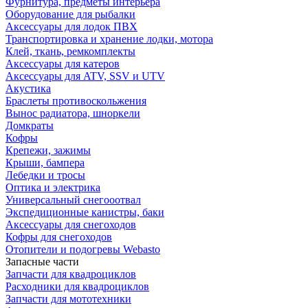
Фурнитура, предметы интерьера
Оборудование для рыбалки
Аксессуары для лодок ПВХ
Транспортировка и хранение лодки, мотора
Клей, ткань, ремкомплекты
Аксессуары для катеров
Аксессуары для ATV, SSV и UTV
Акустика
Браслеты противоскольжения
Вынос радиатора, шноркели
Домкраты
Кофры
Крепежи, зажимы
Крыши, бампера
Лебедки и тросы
Оптика и электрика
Универсальный снегооотвал
Экспедиционные канистры, баки
Аксессуары для снегоходов
Кофры для снегоходов
Отопители и подогревы Webasto
Запасные части
Запчасти для квадроциклов
Расходники для квадроциклов
Запчасти для мототехники