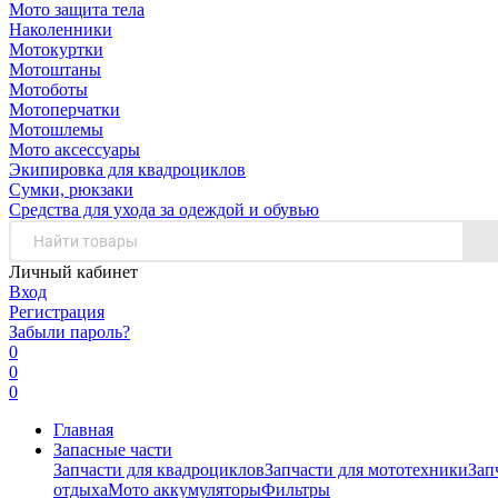
Мото защита тела
Наколенники
Мотокуртки
Мотоштаны
Мотоботы
Мотоперчатки
Мотошлемы
Мото аксессуары
Экипировка для квадроциклов
Сумки, рюкзаки
Средства для ухода за одеждой и обувью
Личный кабинет
Вход
Регистрация
Забыли пароль?
0
0
0
Главная
Запасные части
Запчасти для квадроциклов
Запчасти для мототехники
Зап
отдыха
Мото аккумуляторы
Фильтры