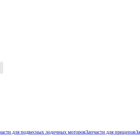
части для подвесных лодочных моторов
Запчасти для прицепов
З