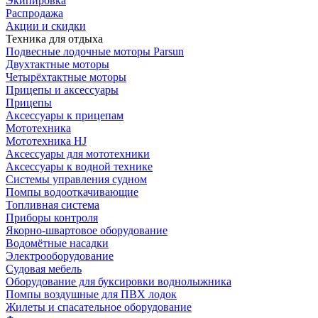
Экипировка
Распродажа
Акции и скидки
Техника для отдыха
Подвесные лодочные моторы Parsun
Двухтактные моторы
Четырёхтактные моторы
Прицепы и аксессуары
Прицепы
Аксессуары к прицепам
Мототехника
Мототехника HJ
Аксессуары для мототехники
Аксессуары к водной технике
Системы управления судном
Помпы водооткачивающие
Топливная система
Приборы контроля
Якорно-швартовое оборудование
Водомётные насадки
Электрооборудование
Судовая мебель
Оборудование для буксировки воднолыжника
Помпы воздушные для ПВХ лодок
Жилеты и спасательное оборудование