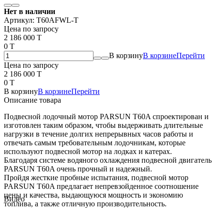
Нет в наличии
Артикул:
T60AFWL-T
Цена по запросу
2 186 000 T
0 T
В корзину
В корзине
Перейти
Цена по запросу
2 186 000 T
0 T
В корзину
В корзине
Перейти
Описание товара
Подвесной лодочный мотор PARSUN T60A спроектирован и
изготовлен таким образом, чтобы выдерживать длительные
нагрузки в течение долгих непрерывных часов работы и
отвечать самым требовательным лодочникам, которые
используют подвесной мотор на лодках и катерах.
Благодаря системе водяного охлаждения подвесной двигатель
PARSUN T60A очень прочный и надежный.
Пройдя жесткие пробные испытания, подвесной мотор
PARSUN T60A предлагает непревзойденное соотношение
цены и качества, выдающуюся мощность и экономию
Видео
топлива, а также отличную производительность.