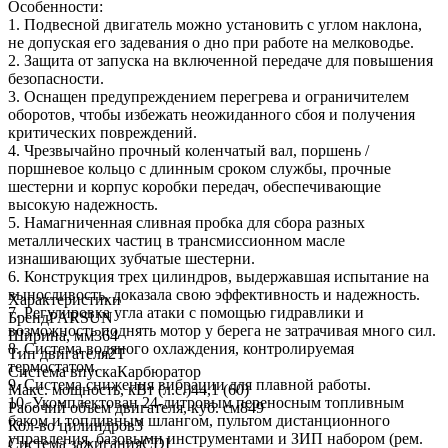
Особенности:
1. Подвесной двигатель можно установить с углом наклона,
не допуская его задевания о дно при работе на мелководье.
2. Защита от запуска на включенной передаче для повышения
безопасности.
3. Оснащен предупреждением перегрева и ограничителем
оборотов, чтобы избежать неожиданного сбоя и получения
критических повреждений.
4. Чрезвычайно прочный коленчатый вал, поршень /
поршневое кольцо с длинным сроком службы, прочные
шестерни и корпус коробки передач, обеспечивающие
высокую надежность.
5. Намагниченная сливная пробка для сбора разных
металлических частиц в трансмиссионном масле
изнашивающих зубчатые шестерни.
6. Конструкция трех цилиндров, выдержавшая испытание на
выносливость, доказала свою эффективность и надежность.
Характеристики
7. Регулировка угла атаки с помощью гидравлики и
Бренд
PARSUN
возможность поднять мотор у берега не затрачивая много сил.
Ширина, мм
364
8. Система водяного охлаждения, контролируемая
Тип двигателя
2T
термостатом.
Система впуска
Карбюратор
9. Система снижения вибрации для плавной работы.
Макс. мощность, кВт (л.с.)
44,1 (60)
10. Укомплектован 24-литровым переносным топливным
Рабочий объем двигателя, куб. см
849
баком и топливным шлангом, пультом дистанционного
Кол-во цилиндров
3
управления, базовыми инструментами и ЗИП набором (рем.
Система зажигания
CDI