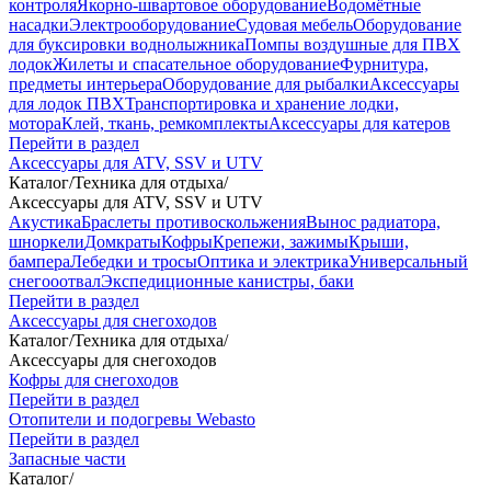
контроля
Якорно-швартовое оборудование
Водомётные
насадки
Электрооборудование
Судовая мебель
Оборудование
для буксировки воднолыжника
Помпы воздушные для ПВХ
лодок
Жилеты и спасательное оборудование
Фурнитура,
предметы интерьера
Оборудование для рыбалки
Аксессуары
для лодок ПВХ
Транспортировка и хранение лодки,
мотора
Клей, ткань, ремкомплекты
Аксессуары для катеров
Перейти в раздел
Аксессуары для ATV, SSV и UTV
Каталог
/
Техника для отдыха
/
Аксессуары для ATV, SSV и UTV
Акустика
Браслеты противоскольжения
Вынос радиатора,
шноркели
Домкраты
Кофры
Крепежи, зажимы
Крыши,
бампера
Лебедки и тросы
Оптика и электрика
Универсальный
снегооотвал
Экспедиционные канистры, баки
Перейти в раздел
Аксессуары для снегоходов
Каталог
/
Техника для отдыха
/
Аксессуары для снегоходов
Кофры для снегоходов
Перейти в раздел
Отопители и подогревы Webasto
Перейти в раздел
Запасные части
Каталог
/