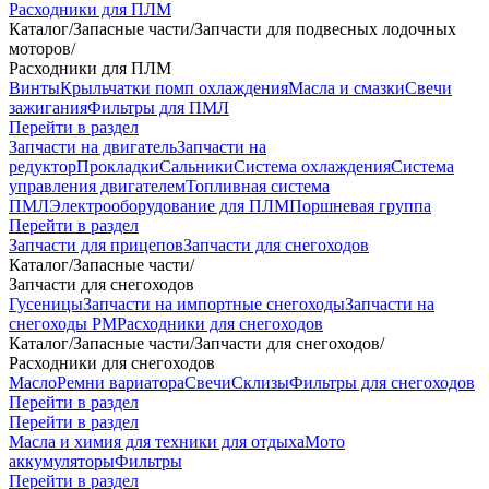
Расходники для ПЛМ
Каталог
/
Запасные части
/
Запчасти для подвесных лодочных
моторов
/
Расходники для ПЛМ
Винты
Крыльчатки помп охлаждения
Масла и смазки
Свечи
зажигания
Фильтры для ПМЛ
Перейти в раздел
Запчасти на двигатель
Запчасти на
редуктор
Прокладки
Сальники
Система охлаждения
Система
управления двигателем
Топливная система
ПМЛ
Электрооборудование для ПЛМ
Поршневая группа
Перейти в раздел
Запчасти для прицепов
Запчасти для снегоходов
Каталог
/
Запасные части
/
Запчасти для снегоходов
Гусеницы
Запчасти на импортные снегоходы
Запчасти на
снегоходы РМ
Расходники для снегоходов
Каталог
/
Запасные части
/
Запчасти для снегоходов
/
Расходники для снегоходов
Масло
Ремни вариатора
Свечи
Склизы
Фильтры для снегоходов
Перейти в раздел
Перейти в раздел
Масла и химия для техники для отдыха
Мото
аккумуляторы
Фильтры
Перейти в раздел