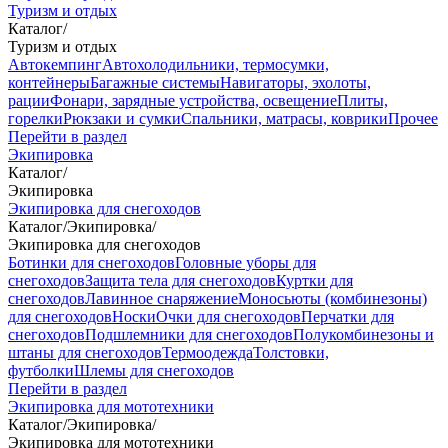
Туризм и отдых
Каталог
/
Туризм и отдых
Автокемпинг
Автохолодильники, термосумки,
контейнеры
Багажные системы
Навигаторы, эхолоты,
рации
Фонари, зарядные устройства, освещение
Плиты,
горелки
Рюкзаки и сумки
Спальники, матрасы, коврики
Прочее
Перейти в раздел
Экипировка
Каталог
/
Экипировка
Экипировка для снегоходов
Каталог
/
Экипировка
/
Экипировка для снегоходов
Ботинки для снегоходов
Головные уборы для
снегоходов
Защита тела для снегоходов
Куртки для
снегоходов
Лавинное снаряжение
Моносьюты (комбинезоны)
для снегоходов
Носки
Очки для снегоходов
Перчатки для
снегоходов
Подшлемники для снегоходов
Полукомбинезоны и
штаны для снегоходов
Термоодежда
Толстовки,
футболки
Шлемы для снегоходов
Перейти в раздел
Экипировка для мототехники
Каталог
/
Экипировка
/
Экипировка для мототехники