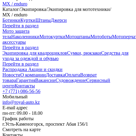
MX / enduro
Каталог
/
Экипировка
/
Экипировка для мототехники
/
MX / enduro
Ботинки
Куртки
Штаны
Джерси
Перейти в раздел
Мото защита
тела
Наколенники
Мотокуртки
Мотоштаны
Мотоботы
Мотоперча
аксессуары
Перейти в раздел
Экипировка для квадроциклов
Сумки, рюкзаки
Средства для
ухода за одеждой и обувью
Перейти в раздел
Распродажа
Акции и скидки
Новости
О компании
Доставка
Оплата
Возврат
товара
Гарантия
Вакансии
Судовождение
Сервисный
центр
Контакты
+7 (771) 086-56-56
Мобильный
info@royal-auto.kz
E-mail адрес
пн-пт: 09.00 - 18.00
График работы
г.Усть-Каменогорск, проспект Абая 156/1
Смотреть на карте
Контакты