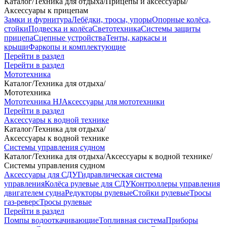
Каталог
/
Техника для отдыха
/
Прицепы и аксессуары
/
Аксессуары к прицепам
Замки и фурнитура
Лебёдки, тросы, упоры
Опорные колёса,
стойки
Подвеска и колёса
Светотехника
Системы защиты
прицепа
Сцепные устройства
Тенты, каркасы и
крыши
Фаркопы и комплектующие
Перейти в раздел
Перейти в раздел
Мототехника
Каталог
/
Техника для отдыха
/
Мототехника
Мототехника HJ
Аксессуары для мототехники
Перейти в раздел
Аксессуары к водной технике
Каталог
/
Техника для отдыха
/
Аксессуары к водной технике
Системы управления судном
Каталог
/
Техника для отдыха
/
Аксессуары к водной технике
/
Системы управления судном
Аксессуары для СДУ
Гидравлическая система
управления
Колёса рулевые для СДУ
Контроллеры управления
двигателем судна
Редукторы рулевые
Стойки рулевые
Тросы
газ-реверс
Тросы рулевые
Перейти в раздел
Помпы водооткачивающие
Топливная система
Приборы