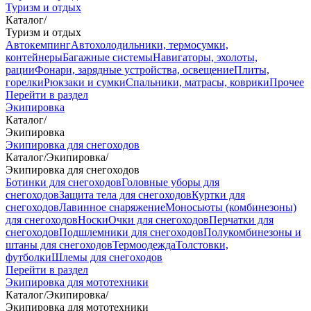
Туризм и отдых
Каталог
/
Туризм и отдых
Автокемпинг
Автохолодильники, термосумки,
контейнеры
Багажные системы
Навигаторы, эхолоты,
рации
Фонари, зарядные устройства, освещение
Плиты,
горелки
Рюкзаки и сумки
Спальники, матрасы, коврики
Прочее
Перейти в раздел
Экипировка
Каталог
/
Экипировка
Экипировка для снегоходов
Каталог
/
Экипировка
/
Экипировка для снегоходов
Ботинки для снегоходов
Головные уборы для
снегоходов
Защита тела для снегоходов
Куртки для
снегоходов
Лавинное снаряжение
Моносьюты (комбинезоны)
для снегоходов
Носки
Очки для снегоходов
Перчатки для
снегоходов
Подшлемники для снегоходов
Полукомбинезоны и
штаны для снегоходов
Термоодежда
Толстовки,
футболки
Шлемы для снегоходов
Перейти в раздел
Экипировка для мототехники
Каталог
/
Экипировка
/
Экипировка для мототехники