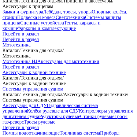
Каталог
/
Техника для отдыха
/
Прицепы и аксессуары
/
Аксессуары к прицепам
Замки и фурнитура
Лебёдки, тросы, упоры
Опорные колёса,
стойки
Подвеска и колёса
Светотехника
Системы защиты
прицепа
Сцепные устройства
Тенты, каркасы и
крыши
Фаркопы и комплектующие
Перейти в раздел
Перейти в раздел
Мототехника
Каталог
/
Техника для отдыха
/
Мототехника
Мототехника HJ
Аксессуары для мототехники
Перейти в раздел
Аксессуары к водной технике
Каталог
/
Техника для отдыха
/
Аксессуары к водной технике
Системы управления судном
Каталог
/
Техника для отдыха
/
Аксессуары к водной технике
/
Системы управления судном
Аксессуары для СДУ
Гидравлическая система
управления
Колёса рулевые для СДУ
Контроллеры управления
двигателем судна
Редукторы рулевые
Стойки рулевые
Тросы
газ-реверс
Тросы рулевые
Перейти в раздел
Помпы водооткачивающие
Топливная система
Приборы