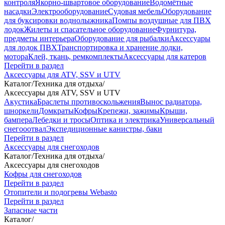
контроля
Якорно-швартовое оборудование
Водомётные
насадки
Электрооборудование
Судовая мебель
Оборудование
для буксировки воднолыжника
Помпы воздушные для ПВХ
лодок
Жилеты и спасательное оборудование
Фурнитура,
предметы интерьера
Оборудование для рыбалки
Аксессуары
для лодок ПВХ
Транспортировка и хранение лодки,
мотора
Клей, ткань, ремкомплекты
Аксессуары для катеров
Перейти в раздел
Аксессуары для ATV, SSV и UTV
Каталог
/
Техника для отдыха
/
Аксессуары для ATV, SSV и UTV
Акустика
Браслеты противоскольжения
Вынос радиатора,
шноркели
Домкраты
Кофры
Крепежи, зажимы
Крыши,
бампера
Лебедки и тросы
Оптика и электрика
Универсальный
снегооотвал
Экспедиционные канистры, баки
Перейти в раздел
Аксессуары для снегоходов
Каталог
/
Техника для отдыха
/
Аксессуары для снегоходов
Кофры для снегоходов
Перейти в раздел
Отопители и подогревы Webasto
Перейти в раздел
Запасные части
Каталог
/