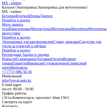
MX / enduro
Каталог
/
Экипировка
/
Экипировка для мототехники
/
MX / enduro
Ботинки
Куртки
Штаны
Джерси
Перейти в раздел
Мото защита
тела
Наколенники
Мотокуртки
Мотоштаны
Мотоботы
Мотоперча
аксессуары
Перейти в раздел
Экипировка для квадроциклов
Сумки, рюкзаки
Средства для
ухода за одеждой и обувью
Перейти в раздел
Распродажа
Акции и скидки
Новости
О компании
Доставка
Оплата
Возврат
товара
Гарантия
Вакансии
Судовождение
Сервисный
центр
Контакты
+7 (771) 086-56-56
Мобильный
info@royal-auto.kz
E-mail адрес
пн-пт: 09.00 - 18.00
График работы
г.Усть-Каменогорск, проспект Абая 156/1
Смотреть на карте
Контакты