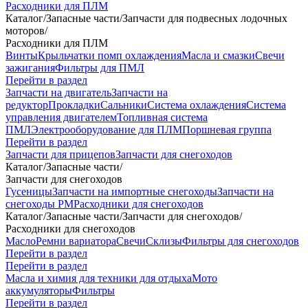
Расходники для ПЛМ
Каталог
/
Запасные части
/
Запчасти для подвесных лодочных
моторов
/
Расходники для ПЛМ
Винты
Крыльчатки помп охлаждения
Масла и смазки
Свечи
зажигания
Фильтры для ПМЛ
Перейти в раздел
Запчасти на двигатель
Запчасти на
редуктор
Прокладки
Сальники
Система охлаждения
Система
управления двигателем
Топливная система
ПМЛ
Электрооборудование для ПЛМ
Поршневая группа
Перейти в раздел
Запчасти для прицепов
Запчасти для снегоходов
Каталог
/
Запасные части
/
Запчасти для снегоходов
Гусеницы
Запчасти на импортные снегоходы
Запчасти на
снегоходы РМ
Расходники для снегоходов
Каталог
/
Запасные части
/
Запчасти для снегоходов
/
Расходники для снегоходов
Масло
Ремни вариатора
Свечи
Склизы
Фильтры для снегоходов
Перейти в раздел
Перейти в раздел
Масла и химия для техники для отдыха
Мото
аккумуляторы
Фильтры
Перейти в раздел