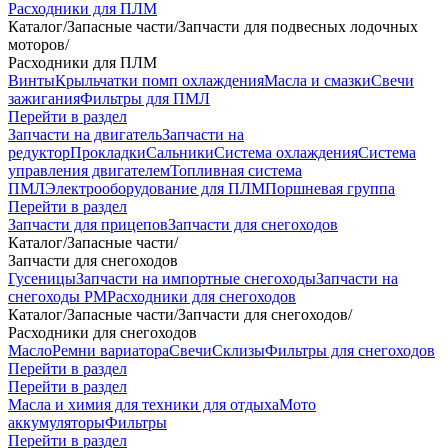
Расходники для ПЛМ
Каталог
/
Запасные части
/
Запчасти для подвесных лодочных
моторов
/
Расходники для ПЛМ
Винты
Крыльчатки помп охлаждения
Масла и смазки
Свечи
зажигания
Фильтры для ПМЛ
Перейти в раздел
Запчасти на двигатель
Запчасти на
редуктор
Прокладки
Сальники
Система охлаждения
Система
управления двигателем
Топливная система
ПМЛ
Электрооборудование для ПЛМ
Поршневая группа
Перейти в раздел
Запчасти для прицепов
Запчасти для снегоходов
Каталог
/
Запасные части
/
Запчасти для снегоходов
Гусеницы
Запчасти на импортные снегоходы
Запчасти на
снегоходы РМ
Расходники для снегоходов
Каталог
/
Запасные части
/
Запчасти для снегоходов
/
Расходники для снегоходов
Масло
Ремни вариатора
Свечи
Склизы
Фильтры для снегоходов
Перейти в раздел
Перейти в раздел
Масла и химия для техники для отдыха
Мото
аккумуляторы
Фильтры
Перейти в раздел