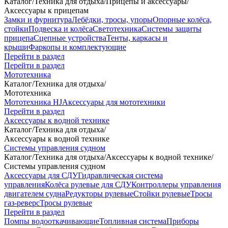
Каталог
/
Техника для отдыха
/
Прицепы и аксессуары
/
Аксессуары к прицепам
Замки и фурнитура
Лебёдки, тросы, упоры
Опорные колёса,
стойки
Подвеска и колёса
Светотехника
Системы защиты
прицепа
Сцепные устройства
Тенты, каркасы и
крыши
Фаркопы и комплектующие
Перейти в раздел
Перейти в раздел
Мототехника
Каталог
/
Техника для отдыха
/
Мототехника
Мототехника HJ
Аксессуары для мототехники
Перейти в раздел
Аксессуары к водной технике
Каталог
/
Техника для отдыха
/
Аксессуары к водной технике
Системы управления судном
Каталог
/
Техника для отдыха
/
Аксессуары к водной технике
/
Системы управления судном
Аксессуары для СДУ
Гидравлическая система
управления
Колёса рулевые для СДУ
Контроллеры управления
двигателем судна
Редукторы рулевые
Стойки рулевые
Тросы
газ-реверс
Тросы рулевые
Перейти в раздел
Помпы водооткачивающие
Топливная система
Приборы