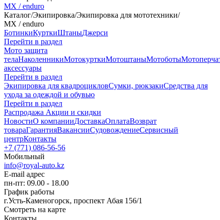
MX / enduro
Каталог
/
Экипировка
/
Экипировка для мототехники
/
MX / enduro
Ботинки
Куртки
Штаны
Джерси
Перейти в раздел
Мото защита
тела
Наколенники
Мотокуртки
Мотоштаны
Мотоботы
Мотоперча
аксессуары
Перейти в раздел
Экипировка для квадроциклов
Сумки, рюкзаки
Средства для
ухода за одеждой и обувью
Перейти в раздел
Распродажа
Акции и скидки
Новости
О компании
Доставка
Оплата
Возврат
товара
Гарантия
Вакансии
Судовождение
Сервисный
центр
Контакты
+7 (771) 086-56-56
Мобильный
info@royal-auto.kz
E-mail адрес
пн-пт: 09.00 - 18.00
График работы
г.Усть-Каменогорск, проспект Абая 156/1
Смотреть на карте
Контакты