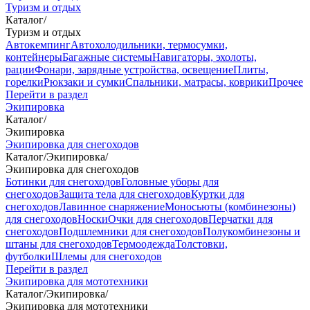
Туризм и отдых
Каталог
/
Туризм и отдых
Автокемпинг
Автохолодильники, термосумки,
контейнеры
Багажные системы
Навигаторы, эхолоты,
рации
Фонари, зарядные устройства, освещение
Плиты,
горелки
Рюкзаки и сумки
Спальники, матрасы, коврики
Прочее
Перейти в раздел
Экипировка
Каталог
/
Экипировка
Экипировка для снегоходов
Каталог
/
Экипировка
/
Экипировка для снегоходов
Ботинки для снегоходов
Головные уборы для
снегоходов
Защита тела для снегоходов
Куртки для
снегоходов
Лавинное снаряжение
Моносьюты (комбинезоны)
для снегоходов
Носки
Очки для снегоходов
Перчатки для
снегоходов
Подшлемники для снегоходов
Полукомбинезоны и
штаны для снегоходов
Термоодежда
Толстовки,
футболки
Шлемы для снегоходов
Перейти в раздел
Экипировка для мототехники
Каталог
/
Экипировка
/
Экипировка для мототехники