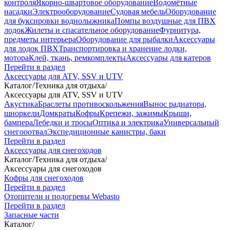
контроля
Якорно-швартовое оборудование
Водомётные
насадки
Электрооборудование
Судовая мебель
Оборудование
для буксировки воднолыжника
Помпы воздушные для ПВХ
лодок
Жилеты и спасательное оборудование
Фурнитура,
предметы интерьера
Оборудование для рыбалки
Аксессуары
для лодок ПВХ
Транспортировка и хранение лодки,
мотора
Клей, ткань, ремкомплекты
Аксессуары для катеров
Перейти в раздел
Аксессуары для ATV, SSV и UTV
Каталог
/
Техника для отдыха
/
Аксессуары для ATV, SSV и UTV
Акустика
Браслеты противоскольжения
Вынос радиатора,
шноркели
Домкраты
Кофры
Крепежи, зажимы
Крыши,
бампера
Лебедки и тросы
Оптика и электрика
Универсальный
снегооотвал
Экспедиционные канистры, баки
Перейти в раздел
Аксессуары для снегоходов
Каталог
/
Техника для отдыха
/
Аксессуары для снегоходов
Кофры для снегоходов
Перейти в раздел
Отопители и подогревы Webasto
Перейти в раздел
Запасные части
Каталог
/