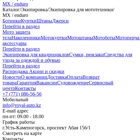
MX / enduro
Каталог
/
Экипировка
/
Экипировка для мототехники
/
MX / enduro
Ботинки
Куртки
Штаны
Джерси
Перейти в раздел
Мото защита
тела
Наколенники
Мотокуртки
Мотоштаны
Мотоботы
Мотоперча
аксессуары
Перейти в раздел
Экипировка для квадроциклов
Сумки, рюкзаки
Средства для
ухода за одеждой и обувью
Перейти в раздел
Распродажа
Акции и скидки
Новости
О компании
Доставка
Оплата
Возврат
товара
Гарантия
Вакансии
Судовождение
Сервисный
центр
Контакты
+7 (771) 086-56-56
Мобильный
info@royal-auto.kz
E-mail адрес
пн-пт: 09.00 - 18.00
График работы
г.Усть-Каменогорск, проспект Абая 156/1
Смотреть на карте
Контакты