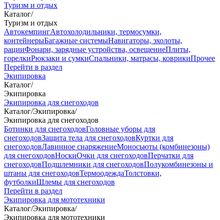
Туризм и отдых
Каталог
/
Туризм и отдых
Автокемпинг
Автохолодильники, термосумки,
контейнеры
Багажные системы
Навигаторы, эхолоты,
рации
Фонари, зарядные устройства, освещение
Плиты,
горелки
Рюкзаки и сумки
Спальники, матрасы, коврики
Прочее
Перейти в раздел
Экипировка
Каталог
/
Экипировка
Экипировка для снегоходов
Каталог
/
Экипировка
/
Экипировка для снегоходов
Ботинки для снегоходов
Головные уборы для
снегоходов
Защита тела для снегоходов
Куртки для
снегоходов
Лавинное снаряжение
Моносьюты (комбинезоны)
для снегоходов
Носки
Очки для снегоходов
Перчатки для
снегоходов
Подшлемники для снегоходов
Полукомбинезоны и
штаны для снегоходов
Термоодежда
Толстовки,
футболки
Шлемы для снегоходов
Перейти в раздел
Экипировка для мототехники
Каталог
/
Экипировка
/
Экипировка для мототехники