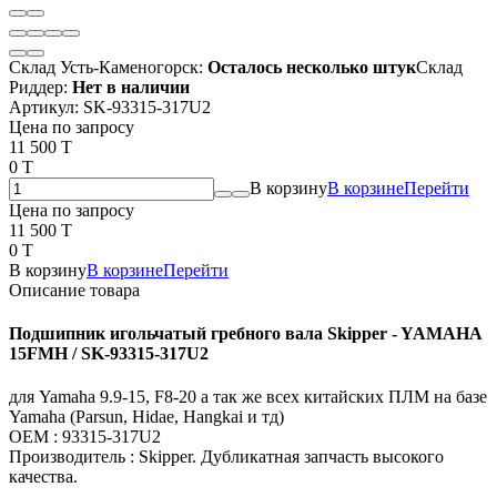
Склад Усть-Каменогорск:
Осталось несколько штук
Склад
Риддер:
Нет в наличии
Артикул:
SK-93315-317U2
Цена по запросу
11 500 T
0 T
В корзину
В корзине
Перейти
Цена по запросу
11 500 T
0 T
В корзину
В корзине
Перейти
Описание товара
Подшипник игольчатый гребного вала Skipper - YAMAHA
15FMH / SK-93315-317U2
для Yamaha 9.9-15, F8-20 а так же всех китайских ПЛМ на базе
Yamaha (Parsun, Hidae, Hangkai и тд)
OEM : 93315-317U2
Производитель : Skipper. Дубликатная запчасть высокого
качества.