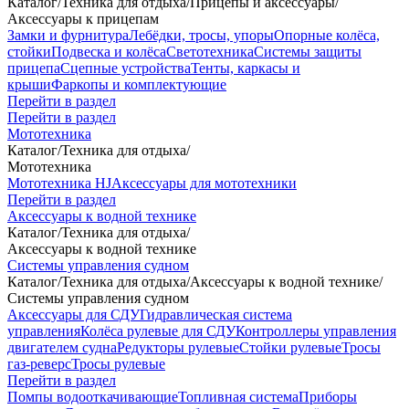
Каталог
/
Техника для отдыха
/
Прицепы и аксессуары
/
Аксессуары к прицепам
Замки и фурнитура
Лебёдки, тросы, упоры
Опорные колёса,
стойки
Подвеска и колёса
Светотехника
Системы защиты
прицепа
Сцепные устройства
Тенты, каркасы и
крыши
Фаркопы и комплектующие
Перейти в раздел
Перейти в раздел
Мототехника
Каталог
/
Техника для отдыха
/
Мототехника
Мототехника HJ
Аксессуары для мототехники
Перейти в раздел
Аксессуары к водной технике
Каталог
/
Техника для отдыха
/
Аксессуары к водной технике
Системы управления судном
Каталог
/
Техника для отдыха
/
Аксессуары к водной технике
/
Системы управления судном
Аксессуары для СДУ
Гидравлическая система
управления
Колёса рулевые для СДУ
Контроллеры управления
двигателем судна
Редукторы рулевые
Стойки рулевые
Тросы
газ-реверс
Тросы рулевые
Перейти в раздел
Помпы водооткачивающие
Топливная система
Приборы