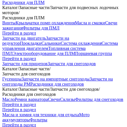
Расходники для ПЛМ
Каталог
/
Запасные части
/
Запчасти для подвесных лодочных
моторов
/
Расходники для ПЛМ
Винты
Крыльчатки помп охлаждения
Масла и смазки
Свечи
зажигания
Фильтры для ПМЛ
Перейти в раздел
Запчасти на двигатель
Запчасти на
редуктор
Прокладки
Сальники
Система охлаждения
Система
управления двигателем
Топливная система
ПМЛ
Электрооборудование для ПЛМ
Поршневая группа
Перейти в раздел
Запчасти для прицепов
Запчасти для снегоходов
Каталог
/
Запасные части
/
Запчасти для снегоходов
Гусеницы
Запчасти на импортные снегоходы
Запчасти на
снегоходы РМ
Расходники для снегоходов
Каталог
/
Запасные части
/
Запчасти для снегоходов
/
Расходники для снегоходов
Масло
Ремни вариатора
Свечи
Склизы
Фильтры для снегоходов
Перейти в раздел
Перейти в раздел
Масла и химия для техники для отдыха
Мото
аккумуляторы
Фильтры
Перейти в раздел