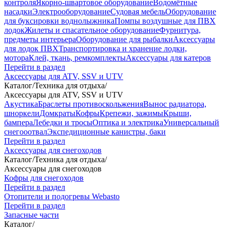
контроля
Якорно-швартовое оборудование
Водомётные
насадки
Электрооборудование
Судовая мебель
Оборудование
для буксировки воднолыжника
Помпы воздушные для ПВХ
лодок
Жилеты и спасательное оборудование
Фурнитура,
предметы интерьера
Оборудование для рыбалки
Аксессуары
для лодок ПВХ
Транспортировка и хранение лодки,
мотора
Клей, ткань, ремкомплекты
Аксессуары для катеров
Перейти в раздел
Аксессуары для ATV, SSV и UTV
Каталог
/
Техника для отдыха
/
Аксессуары для ATV, SSV и UTV
Акустика
Браслеты противоскольжения
Вынос радиатора,
шноркели
Домкраты
Кофры
Крепежи, зажимы
Крыши,
бампера
Лебедки и тросы
Оптика и электрика
Универсальный
снегооотвал
Экспедиционные канистры, баки
Перейти в раздел
Аксессуары для снегоходов
Каталог
/
Техника для отдыха
/
Аксессуары для снегоходов
Кофры для снегоходов
Перейти в раздел
Отопители и подогревы Webasto
Перейти в раздел
Запасные части
Каталог
/