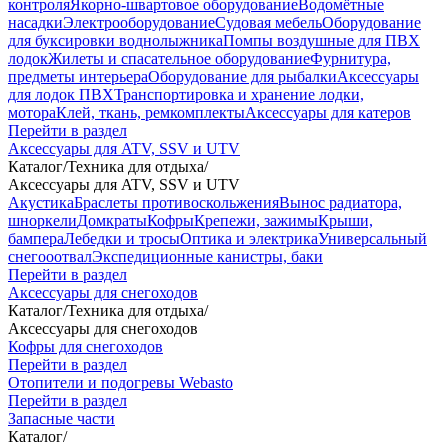
контроля
Якорно-швартовое оборудование
Водомётные
насадки
Электрооборудование
Судовая мебель
Оборудование
для буксировки воднолыжника
Помпы воздушные для ПВХ
лодок
Жилеты и спасательное оборудование
Фурнитура,
предметы интерьера
Оборудование для рыбалки
Аксессуары
для лодок ПВХ
Транспортировка и хранение лодки,
мотора
Клей, ткань, ремкомплекты
Аксессуары для катеров
Перейти в раздел
Аксессуары для ATV, SSV и UTV
Каталог
/
Техника для отдыха
/
Аксессуары для ATV, SSV и UTV
Акустика
Браслеты противоскольжения
Вынос радиатора,
шноркели
Домкраты
Кофры
Крепежи, зажимы
Крыши,
бампера
Лебедки и тросы
Оптика и электрика
Универсальный
снегооотвал
Экспедиционные канистры, баки
Перейти в раздел
Аксессуары для снегоходов
Каталог
/
Техника для отдыха
/
Аксессуары для снегоходов
Кофры для снегоходов
Перейти в раздел
Отопители и подогревы Webasto
Перейти в раздел
Запасные части
Каталог
/