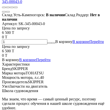
Склад Усть-Каменогорск:
В наличии
Склад Риддер:
Нет в
наличии
Артикул:
SK-345-00043-0
Цена по запросу
6 500 T
0 T
В корзину
В корзине
Перейти
Цена по запросу
6 500 T
0 T
В корзину
В корзине
Перейти
Характеристики
Бренд
SKIPPER
Марка мотора
TOHATSU
Мощность мотора, л.с.
40
Производитель
SKIPPER
Узел
Запчасти на двигатель
Школа судовождения
Мы знаем, что время — самый ценный ресурс, поэтому
сделали процесс обучения в нашей школе судовождения ещё
удобнее.