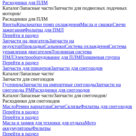
Расходники для ПЛМ
Каталог
/
Запасные части
/
Запчасти для подвесных лодочных
моторов
/
Расходники для ПЛМ
Винты
Крыльчатки помп охлаждения
Масла и смазки
Свечи
зажигания
Фильтры для ПМЛ
Перейти в раздел
Запчасти на двигатель
Запчасти на
редуктор
Прокладки
Сальники
Система охлаждения
Система
управления двигателем
Топливная система
ПМЛ
Электрооборудование для ПЛМ
Поршневая группа
Перейти в раздел
Запчасти для прицепов
Запчасти для снегоходов
Каталог
/
Запасные части
/
Запчасти для снегоходов
Гусеницы
Запчасти на импортные снегоходы
Запчасти на
снегоходы РМ
Расходники для снегоходов
Каталог
/
Запасные части
/
Запчасти для снегоходов
/
Расходники для снегоходов
Масло
Ремни вариатора
Свечи
Склизы
Фильтры для снегоходов
Перейти в раздел
Перейти в раздел
Масла и химия для техники для отдыха
Мото
аккумуляторы
Фильтры
Перейти в раздел