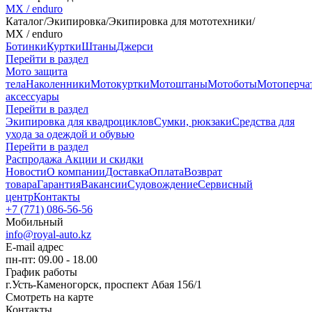
MX / enduro
Каталог
/
Экипировка
/
Экипировка для мототехники
/
MX / enduro
Ботинки
Куртки
Штаны
Джерси
Перейти в раздел
Мото защита
тела
Наколенники
Мотокуртки
Мотоштаны
Мотоботы
Мотоперча
аксессуары
Перейти в раздел
Экипировка для квадроциклов
Сумки, рюкзаки
Средства для
ухода за одеждой и обувью
Перейти в раздел
Распродажа
Акции и скидки
Новости
О компании
Доставка
Оплата
Возврат
товара
Гарантия
Вакансии
Судовождение
Сервисный
центр
Контакты
+7 (771) 086-56-56
Мобильный
info@royal-auto.kz
E-mail адрес
пн-пт: 09.00 - 18.00
График работы
г.Усть-Каменогорск, проспект Абая 156/1
Смотреть на карте
Контакты