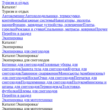
Туризм и отдых
Каталог
/
Туризм и отдых
Автокемпинг
Автохолодильники, термосумки,
контейнеры
Багажные системы
Навигаторы, эхолоты,
рации
Фонари, зарядные устройства, освещение
Плиты,
горелки
Рюкзаки и сумки
Спальники, матрасы, коврики
Прочее
Перейти в раздел
Экипировка
Каталог
/
Экипировка
Экипировка для снегоходов
Каталог
/
Экипировка
/
Экипировка для снегоходов
Ботинки для снегоходов
Головные уборы для
снегоходов
Защита тела для снегоходов
Куртки для
снегоходов
Лавинное снаряжение
Моносьюты (комбинезоны)
для снегоходов
Носки
Очки для снегоходов
Перчатки для
снегоходов
Подшлемники для снегоходов
Полукомбинезоны и
штаны для снегоходов
Термоодежда
Толстовки,
футболки
Шлемы для снегоходов
Перейти в раздел
Экипировка для мототехники
Каталог
/
Экипировка
/
Экипировка для мототехники