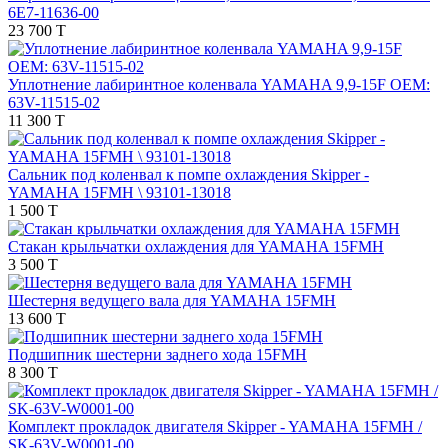
6E7-11636-00
23 700 T
Уплотнение лабиринтное коленвала YAMAHA 9,9-15F OEM:
63V-11515-02
11 300 T
Сальник под коленвал к помпе охлаждения Skipper -
YAMAHA 15FMH \ 93101-13018
1 500 T
Стакан крыльчатки охлаждения для YAMAHA 15FMH
3 500 T
Шестерня ведущего вала для YAMAHA 15FMH
13 600 T
Подшипник шестерни заднего хода 15FMH
8 300 T
Комплект прокладок двигателя Skipper - YAMAHA 15FMH /
SK-63V-W0001-00