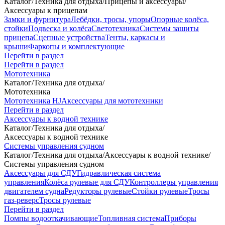
Каталог
/
Техника для отдыха
/
Прицепы и аксессуары
/
Аксессуары к прицепам
Замки и фурнитура
Лебёдки, тросы, упоры
Опорные колёса,
стойки
Подвеска и колёса
Светотехника
Системы защиты
прицепа
Сцепные устройства
Тенты, каркасы и
крыши
Фаркопы и комплектующие
Перейти в раздел
Перейти в раздел
Мототехника
Каталог
/
Техника для отдыха
/
Мототехника
Мототехника HJ
Аксессуары для мототехники
Перейти в раздел
Аксессуары к водной технике
Каталог
/
Техника для отдыха
/
Аксессуары к водной технике
Системы управления судном
Каталог
/
Техника для отдыха
/
Аксессуары к водной технике
/
Системы управления судном
Аксессуары для СДУ
Гидравлическая система
управления
Колёса рулевые для СДУ
Контроллеры управления
двигателем судна
Редукторы рулевые
Стойки рулевые
Тросы
газ-реверс
Тросы рулевые
Перейти в раздел
Помпы водооткачивающие
Топливная система
Приборы