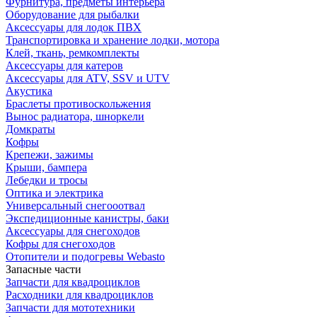
Фурнитура, предметы интерьера
Оборудование для рыбалки
Аксессуары для лодок ПВХ
Транспортировка и хранение лодки, мотора
Клей, ткань, ремкомплекты
Аксессуары для катеров
Аксессуары для ATV, SSV и UTV
Акустика
Браслеты противоскольжения
Вынос радиатора, шноркели
Домкраты
Кофры
Крепежи, зажимы
Крыши, бампера
Лебедки и тросы
Оптика и электрика
Универсальный снегооотвал
Экспедиционные канистры, баки
Аксессуары для снегоходов
Кофры для снегоходов
Отопители и подогревы Webasto
Запасные части
Запчасти для квадроциклов
Расходники для квадроциклов
Запчасти для мототехники