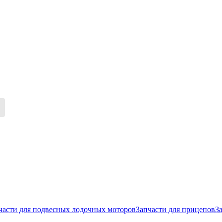
части для подвесных лодочных моторов
Запчасти для прицепов
З