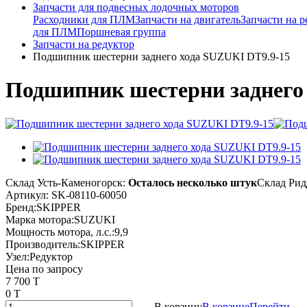
Запчасти для подвесных лодочных моторов
Расходники для ПЛМ
Запчасти на двигатель
Запчасти на р
для ПЛМ
Поршневая группа
Запчасти на редуктор
Подшипник шестерни заднего хода SUZUKI DT9.9-15
Подшипник шестерни заднего
Склад Усть-Каменогорск:
Осталось несколько штук
Склад Рид
Артикул:
SK-08110-60050
Бренд:
SKIPPER
Марка мотора:
SUZUKI
Мощность мотора, л.с.:
9,9
Производитель:
SKIPPER
Узел:
Редуктор
Цена по запросу
7 700 T
0 T
В корзину
В корзине
Перейти