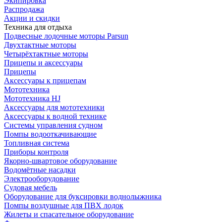
Экипировка
Распродажа
Акции и скидки
Техника для отдыха
Подвесные лодочные моторы Parsun
Двухтактные моторы
Четырёхтактные моторы
Прицепы и аксессуары
Прицепы
Аксессуары к прицепам
Мототехника
Мототехника HJ
Аксессуары для мототехники
Аксессуары к водной технике
Системы управления судном
Помпы водооткачивающие
Топливная система
Приборы контроля
Якорно-швартовое оборудование
Водомётные насадки
Электрооборудование
Судовая мебель
Оборудование для буксировки воднолыжника
Помпы воздушные для ПВХ лодок
Жилеты и спасательное оборудование