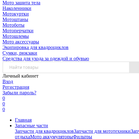
Мото защита тела
Наколенники
Мотокуртки
Мотоштаны
Мотоботы
Мотоперчатки
Мотошлемы
Мото аксессуары
Экипировка для квадроциклов
Сумки, рюкзаки
Средства для ухода за одеждой и обувью
Личный кабинет
Вход
Регистрация
Забыли пароль?
0
0
0
Главная
Запасные части
Запчасти для квадроциклов
Запчасти для мототехники
Зап
отдыха
Мото аккумуляторы
Фильтры