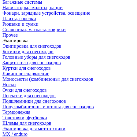
Багажные системы
Навигаторы, эхолоты, рации
Фонари, зарядные устройства, освещение
Плиты, горелки
Рюкзаки и сумки
Спальники, матрасы, коврики
Прочее
Экипировка
Экипировка для снегоходов
Ботинки для снегоходов
Головные уборы для снегоходов
Защита тела для снегоходов
Куртки для снегоходов
Лавинное снаряжение
Моносьюты (комбинезоны) для снегоходов
Носки
Очки для снегоходов
Перчатки для снегоходов
Подшлемники для снегоходов
Полукомбинезоны и штаны для снегоходов
Термоодежда
Толстовки, футболки
Шлемы для снегоходов
Экипировка для мототехники
MX / enduro