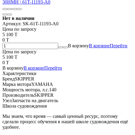
Нет в наличии
Артикул:
SK-61T-11193-A0
Цена по запросу
5 100 T
0 T
В корзину
В корзине
Перейти
Цена по запросу
5 100 T
0 T
В корзину
В корзине
Перейти
Характеристики
Бренд
SKIPPER
Марка мотора
YAMAHA
Мощность мотора, л.с.
140
Производитель
SKIPPER
Узел
Запчасти на двигатель
Школа судовождения
Мы знаем, что время — самый ценный ресурс, поэтому
сделали процесс обучения в нашей школе судовождения ещё
удобнее.