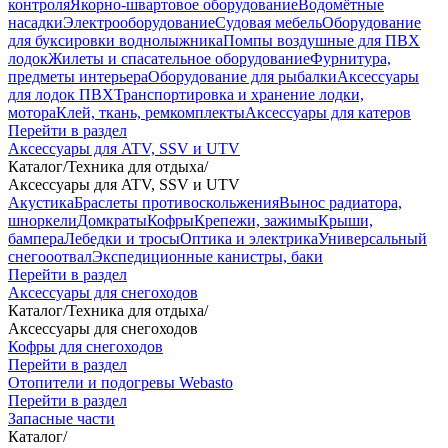
контроля
Якорно-швартовое оборудование
Водомётные
насадки
Электрооборудование
Судовая мебель
Оборудование
для буксировки воднолыжника
Помпы воздушные для ПВХ
лодок
Жилеты и спасательное оборудование
Фурнитура,
предметы интерьера
Оборудование для рыбалки
Аксессуары
для лодок ПВХ
Транспортировка и хранение лодки,
мотора
Клей, ткань, ремкомплекты
Аксессуары для катеров
Перейти в раздел
Аксессуары для ATV, SSV и UTV
Каталог
/
Техника для отдыха
/
Аксессуары для ATV, SSV и UTV
Акустика
Браслеты противоскольжения
Вынос радиатора,
шноркели
Домкраты
Кофры
Крепежи, зажимы
Крыши,
бампера
Лебедки и тросы
Оптика и электрика
Универсальный
снегооотвал
Экспедиционные канистры, баки
Перейти в раздел
Аксессуары для снегоходов
Каталог
/
Техника для отдыха
/
Аксессуары для снегоходов
Кофры для снегоходов
Перейти в раздел
Отопители и подогревы Webasto
Перейти в раздел
Запасные части
Каталог
/