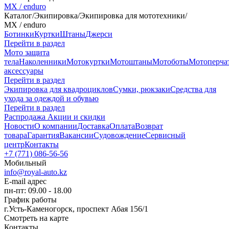
MX / enduro
Каталог
/
Экипировка
/
Экипировка для мототехники
/
MX / enduro
Ботинки
Куртки
Штаны
Джерси
Перейти в раздел
Мото защита
тела
Наколенники
Мотокуртки
Мотоштаны
Мотоботы
Мотоперча
аксессуары
Перейти в раздел
Экипировка для квадроциклов
Сумки, рюкзаки
Средства для
ухода за одеждой и обувью
Перейти в раздел
Распродажа
Акции и скидки
Новости
О компании
Доставка
Оплата
Возврат
товара
Гарантия
Вакансии
Судовождение
Сервисный
центр
Контакты
+7 (771) 086-56-56
Мобильный
info@royal-auto.kz
E-mail адрес
пн-пт: 09.00 - 18.00
График работы
г.Усть-Каменогорск, проспект Абая 156/1
Смотреть на карте
Контакты