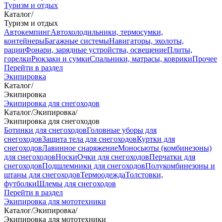
Туризм и отдых
Каталог
/
Туризм и отдых
Автокемпинг
Автохолодильники, термосумки,
контейнеры
Багажные системы
Навигаторы, эхолоты,
рации
Фонари, зарядные устройства, освещение
Плиты,
горелки
Рюкзаки и сумки
Спальники, матрасы, коврики
Прочее
Перейти в раздел
Экипировка
Каталог
/
Экипировка
Экипировка для снегоходов
Каталог
/
Экипировка
/
Экипировка для снегоходов
Ботинки для снегоходов
Головные уборы для
снегоходов
Защита тела для снегоходов
Куртки для
снегоходов
Лавинное снаряжение
Моносьюты (комбинезоны)
для снегоходов
Носки
Очки для снегоходов
Перчатки для
снегоходов
Подшлемники для снегоходов
Полукомбинезоны и
штаны для снегоходов
Термоодежда
Толстовки,
футболки
Шлемы для снегоходов
Перейти в раздел
Экипировка для мототехники
Каталог
/
Экипировка
/
Экипировка для мототехники