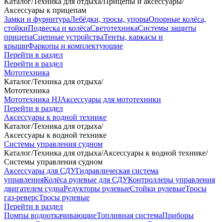
Каталог
/
Техника для отдыха
/
Прицепы и аксессуары
/
Аксессуары к прицепам
Замки и фурнитура
Лебёдки, тросы, упоры
Опорные колёса,
стойки
Подвеска и колёса
Светотехника
Системы защиты
прицепа
Сцепные устройства
Тенты, каркасы и
крыши
Фаркопы и комплектующие
Перейти в раздел
Перейти в раздел
Мототехника
Каталог
/
Техника для отдыха
/
Мототехника
Мототехника HJ
Аксессуары для мототехники
Перейти в раздел
Аксессуары к водной технике
Каталог
/
Техника для отдыха
/
Аксессуары к водной технике
Системы управления судном
Каталог
/
Техника для отдыха
/
Аксессуары к водной технике
/
Системы управления судном
Аксессуары для СДУ
Гидравлическая система
управления
Колёса рулевые для СДУ
Контроллеры управления
двигателем судна
Редукторы рулевые
Стойки рулевые
Тросы
газ-реверс
Тросы рулевые
Перейти в раздел
Помпы водооткачивающие
Топливная система
Приборы