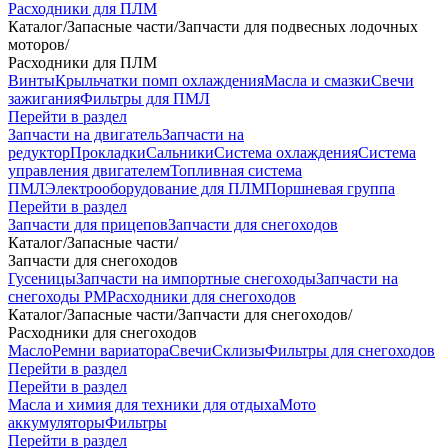
Расходники для ПЛМ
Каталог
/
Запасные части
/
Запчасти для подвесных лодочных
моторов
/
Расходники для ПЛМ
Винты
Крыльчатки помп охлаждения
Масла и смазки
Свечи
зажигания
Фильтры для ПМЛ
Перейти в раздел
Запчасти на двигатель
Запчасти на
редуктор
Прокладки
Сальники
Система охлаждения
Система
управления двигателем
Топливная система
ПМЛ
Электрооборудование для ПЛМ
Поршневая группа
Перейти в раздел
Запчасти для прицепов
Запчасти для снегоходов
Каталог
/
Запасные части
/
Запчасти для снегоходов
Гусеницы
Запчасти на импортные снегоходы
Запчасти на
снегоходы РМ
Расходники для снегоходов
Каталог
/
Запасные части
/
Запчасти для снегоходов
/
Расходники для снегоходов
Масло
Ремни вариатора
Свечи
Склизы
Фильтры для снегоходов
Перейти в раздел
Перейти в раздел
Масла и химия для техники для отдыха
Мото
аккумуляторы
Фильтры
Перейти в раздел