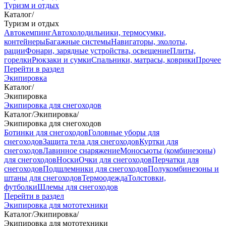
Туризм и отдых
Каталог
/
Туризм и отдых
Автокемпинг
Автохолодильники, термосумки,
контейнеры
Багажные системы
Навигаторы, эхолоты,
рации
Фонари, зарядные устройства, освещение
Плиты,
горелки
Рюкзаки и сумки
Спальники, матрасы, коврики
Прочее
Перейти в раздел
Экипировка
Каталог
/
Экипировка
Экипировка для снегоходов
Каталог
/
Экипировка
/
Экипировка для снегоходов
Ботинки для снегоходов
Головные уборы для
снегоходов
Защита тела для снегоходов
Куртки для
снегоходов
Лавинное снаряжение
Моносьюты (комбинезоны)
для снегоходов
Носки
Очки для снегоходов
Перчатки для
снегоходов
Подшлемники для снегоходов
Полукомбинезоны и
штаны для снегоходов
Термоодежда
Толстовки,
футболки
Шлемы для снегоходов
Перейти в раздел
Экипировка для мототехники
Каталог
/
Экипировка
/
Экипировка для мототехники