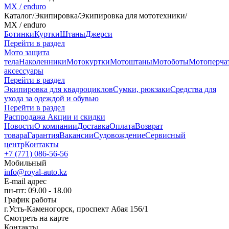
MX / enduro
Каталог
/
Экипировка
/
Экипировка для мототехники
/
MX / enduro
Ботинки
Куртки
Штаны
Джерси
Перейти в раздел
Мото защита
тела
Наколенники
Мотокуртки
Мотоштаны
Мотоботы
Мотоперча
аксессуары
Перейти в раздел
Экипировка для квадроциклов
Сумки, рюкзаки
Средства для
ухода за одеждой и обувью
Перейти в раздел
Распродажа
Акции и скидки
Новости
О компании
Доставка
Оплата
Возврат
товара
Гарантия
Вакансии
Судовождение
Сервисный
центр
Контакты
+7 (771) 086-56-56
Мобильный
info@royal-auto.kz
E-mail адрес
пн-пт: 09.00 - 18.00
График работы
г.Усть-Каменогорск, проспект Абая 156/1
Смотреть на карте
Контакты