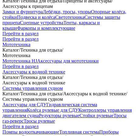
Каталог
/
Техника для отдыха
/
Прицепы и аксессуары
/
Аксессуары к прицепам
Замки и фурнитура
Лебёдки, тросы, упоры
Опорные колёса,
стойки
Подвеска и колёса
Светотехника
Системы защиты
прицепа
Сцепные устройства
Тенты, каркасы и
крыши
Фаркопы и комплектующие
Перейти в раздел
Перейти в раздел
Мототехника
Каталог
/
Техника для отдыха
/
Мототехника
Мототехника HJ
Аксессуары для мототехники
Перейти в раздел
Аксессуары к водной технике
Каталог
/
Техника для отдыха
/
Аксессуары к водной технике
Системы управления судном
Каталог
/
Техника для отдыха
/
Аксессуары к водной технике
/
Системы управления судном
Аксессуары для СДУ
Гидравлическая система
управления
Колёса рулевые для СДУ
Контроллеры управления
двигателем судна
Редукторы рулевые
Стойки рулевые
Тросы
газ-реверс
Тросы рулевые
Перейти в раздел
Помпы водооткачивающие
Топливная система
Приборы