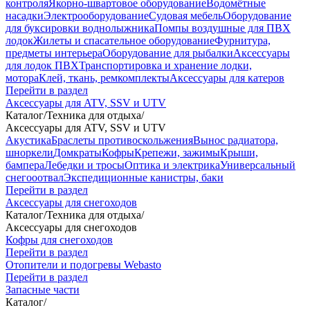
контроля
Якорно-швартовое оборудование
Водомётные
насадки
Электрооборудование
Судовая мебель
Оборудование
для буксировки воднолыжника
Помпы воздушные для ПВХ
лодок
Жилеты и спасательное оборудование
Фурнитура,
предметы интерьера
Оборудование для рыбалки
Аксессуары
для лодок ПВХ
Транспортировка и хранение лодки,
мотора
Клей, ткань, ремкомплекты
Аксессуары для катеров
Перейти в раздел
Аксессуары для ATV, SSV и UTV
Каталог
/
Техника для отдыха
/
Аксессуары для ATV, SSV и UTV
Акустика
Браслеты противоскольжения
Вынос радиатора,
шноркели
Домкраты
Кофры
Крепежи, зажимы
Крыши,
бампера
Лебедки и тросы
Оптика и электрика
Универсальный
снегооотвал
Экспедиционные канистры, баки
Перейти в раздел
Аксессуары для снегоходов
Каталог
/
Техника для отдыха
/
Аксессуары для снегоходов
Кофры для снегоходов
Перейти в раздел
Отопители и подогревы Webasto
Перейти в раздел
Запасные части
Каталог
/