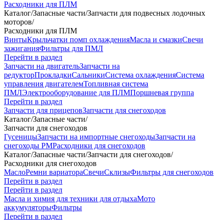
Расходники для ПЛМ
Каталог
/
Запасные части
/
Запчасти для подвесных лодочных
моторов
/
Расходники для ПЛМ
Винты
Крыльчатки помп охлаждения
Масла и смазки
Свечи
зажигания
Фильтры для ПМЛ
Перейти в раздел
Запчасти на двигатель
Запчасти на
редуктор
Прокладки
Сальники
Система охлаждения
Система
управления двигателем
Топливная система
ПМЛ
Электрооборудование для ПЛМ
Поршневая группа
Перейти в раздел
Запчасти для прицепов
Запчасти для снегоходов
Каталог
/
Запасные части
/
Запчасти для снегоходов
Гусеницы
Запчасти на импортные снегоходы
Запчасти на
снегоходы РМ
Расходники для снегоходов
Каталог
/
Запасные части
/
Запчасти для снегоходов
/
Расходники для снегоходов
Масло
Ремни вариатора
Свечи
Склизы
Фильтры для снегоходов
Перейти в раздел
Перейти в раздел
Масла и химия для техники для отдыха
Мото
аккумуляторы
Фильтры
Перейти в раздел