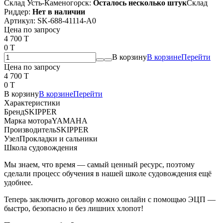
Склад Усть-Каменогорск:
Осталось несколько штук
Склад
Риддер:
Нет в наличии
Артикул:
SK-688-41114-A0
Цена по запросу
4 700 T
0 T
В корзину
В корзине
Перейти
Цена по запросу
4 700 T
0 T
В корзину
В корзине
Перейти
Характеристики
Бренд
SKIPPER
Марка мотора
YAMAHA
Производитель
SKIPPER
Узел
Прокладки и сальники
Школа судовождения
Мы знаем, что время — самый ценный ресурс, поэтому
сделали процесс обучения в нашей школе судовождения ещё
удобнее.
Теперь заключить договор можно онлайн с помощью ЭЦП —
быстро, безопасно и без лишних хлопот!