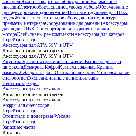
контроля
Якорно-швартовое оборудование
Водомётные
насадки
Электрооборудование
Судовая мебель
Оборудование
для буксировки воднолыжника
Помпы воздушные для ПВХ
лодок
Жилеты и спасательное оборудование
Фурнитура,
предметы интерьера
Оборудование для рыбалки
Аксессуары
для лодок ПВХ
Транспортировка и хранение лодки,
мотора
Клей, ткань, ремкомплекты
Аксессуары для катеров
Перейти в раздел
Аксессуары для ATV, SSV и UTV
Каталог
/
Техника для отдыха
/
Аксессуары для ATV, SSV и UTV
Акустика
Браслеты противоскольжения
Вынос радиатора,
шноркели
Домкраты
Кофры
Крепежи, зажимы
Крыши,
бампера
Лебедки и тросы
Оптика и электрика
Универсальный
снегооотвал
Экспедиционные канистры, баки
Перейти в раздел
Аксессуары для снегоходов
Каталог
/
Техника для отдыха
/
Аксессуары для снегоходов
Кофры для снегоходов
Перейти в раздел
Отопители и подогревы Webasto
Перейти в раздел
Запасные части
Каталог
/