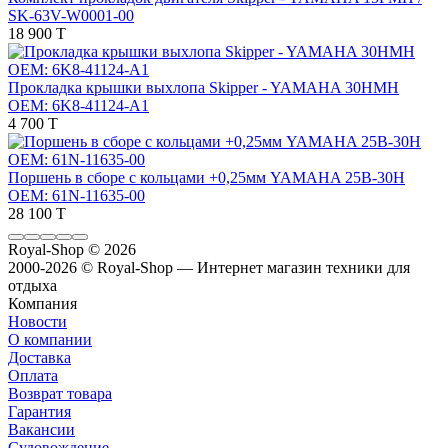
SK-63V-W0001-00
18 900 T
Прокладка крышки выхлопа Skipper - YAMAHA 30HMH
OEM: 6K8-41124-A1
4 700 T
Поршень в сборе с кольцами +0,25мм YAMAHA 25B-30H
OEM: 61N-11635-00
28 100 T
Royal-Shop
© 2026
2000-2026 © Royal-Shop — Интернет магазин техники для
отдыха
Компания
Новости
О компании
Доставка
Оплата
Возврат товара
Гарантия
Вакансии
Судовождение