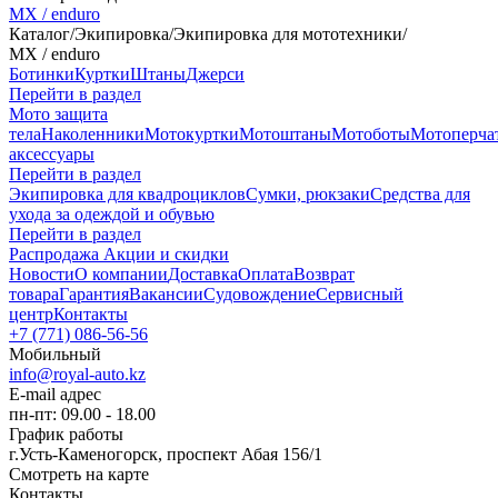
MX / enduro
Каталог
/
Экипировка
/
Экипировка для мототехники
/
MX / enduro
Ботинки
Куртки
Штаны
Джерси
Перейти в раздел
Мото защита
тела
Наколенники
Мотокуртки
Мотоштаны
Мотоботы
Мотоперча
аксессуары
Перейти в раздел
Экипировка для квадроциклов
Сумки, рюкзаки
Средства для
ухода за одеждой и обувью
Перейти в раздел
Распродажа
Акции и скидки
Новости
О компании
Доставка
Оплата
Возврат
товара
Гарантия
Вакансии
Судовождение
Сервисный
центр
Контакты
+7 (771) 086-56-56
Мобильный
info@royal-auto.kz
E-mail адрес
пн-пт: 09.00 - 18.00
График работы
г.Усть-Каменогорск, проспект Абая 156/1
Смотреть на карте
Контакты