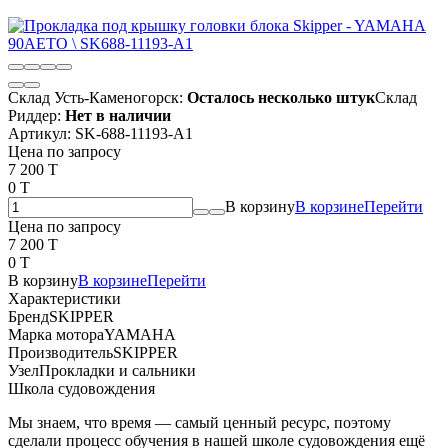
Склад Усть-Каменогорск:
Осталось несколько штук
Склад
Риддер:
Нет в наличии
Артикул:
SK-688-11193-A1
Цена по запросу
7 200 T
0 T
В корзину
В корзине
Перейти
Цена по запросу
7 200 T
0 T
В корзину
В корзине
Перейти
Характеристики
Бренд
SKIPPER
Марка мотора
YAMAHA
Производитель
SKIPPER
Узел
Прокладки и сальники
Школа судовождения
Мы знаем, что время — самый ценный ресурс, поэтому
сделали процесс обучения в нашей школе судовождения ещё