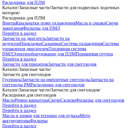
Расходники для ПЛМ
Каталог
/
Запасные части
/
Запчасти для подвесных лодочных
моторов
/
Расходники для ПЛМ
Винты
Крыльчатки помп охлаждения
Масла и смазки
Свечи
зажигания
Фильтры для ПМЛ
Перейти в раздел
Запчасти на двигатель
Запчасти на
редуктор
Прокладки
Сальники
Система охлаждения
Система
управления двигателем
Топливная система
ПМЛ
Электрооборудование для ПЛМ
Поршневая группа
Перейти в раздел
Запчасти для прицепов
Запчасти для снегоходов
Каталог
/
Запасные части
/
Запчасти для снегоходов
Гусеницы
Запчасти на импортные снегоходы
Запчасти на
снегоходы РМ
Расходники для снегоходов
Каталог
/
Запасные части
/
Запчасти для снегоходов
/
Расходники для снегоходов
Масло
Ремни вариатора
Свечи
Склизы
Фильтры для снегоходов
Перейти в раздел
Перейти в раздел
Масла и химия для техники для отдыха
Мото
аккумуляторы
Фильтры
Перейти в раздел