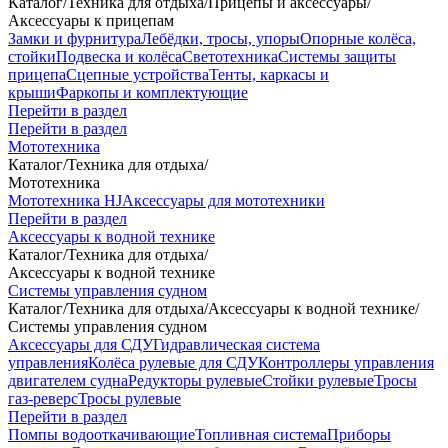
Каталог
/
Техника для отдыха
/
Прицепы и аксессуары
/
Аксессуары к прицепам
Замки и фурнитура
Лебёдки, тросы, упоры
Опорные колёса,
стойки
Подвеска и колёса
Светотехника
Системы защиты
прицепа
Сцепные устройства
Тенты, каркасы и
крыши
Фаркопы и комплектующие
Перейти в раздел
Перейти в раздел
Мототехника
Каталог
/
Техника для отдыха
/
Мототехника
Мототехника HJ
Аксессуары для мототехники
Перейти в раздел
Аксессуары к водной технике
Каталог
/
Техника для отдыха
/
Аксессуары к водной технике
Системы управления судном
Каталог
/
Техника для отдыха
/
Аксессуары к водной технике
/
Системы управления судном
Аксессуары для СДУ
Гидравлическая система
управления
Колёса рулевые для СДУ
Контроллеры управления
двигателем судна
Редукторы рулевые
Стойки рулевые
Тросы
газ-реверс
Тросы рулевые
Перейти в раздел
Помпы водооткачивающие
Топливная система
Приборы