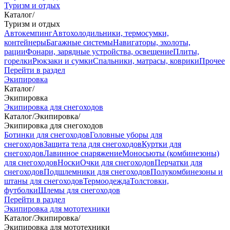
Туризм и отдых
Каталог
/
Туризм и отдых
Автокемпинг
Автохолодильники, термосумки,
контейнеры
Багажные системы
Навигаторы, эхолоты,
рации
Фонари, зарядные устройства, освещение
Плиты,
горелки
Рюкзаки и сумки
Спальники, матрасы, коврики
Прочее
Перейти в раздел
Экипировка
Каталог
/
Экипировка
Экипировка для снегоходов
Каталог
/
Экипировка
/
Экипировка для снегоходов
Ботинки для снегоходов
Головные уборы для
снегоходов
Защита тела для снегоходов
Куртки для
снегоходов
Лавинное снаряжение
Моносьюты (комбинезоны)
для снегоходов
Носки
Очки для снегоходов
Перчатки для
снегоходов
Подшлемники для снегоходов
Полукомбинезоны и
штаны для снегоходов
Термоодежда
Толстовки,
футболки
Шлемы для снегоходов
Перейти в раздел
Экипировка для мототехники
Каталог
/
Экипировка
/
Экипировка для мототехники