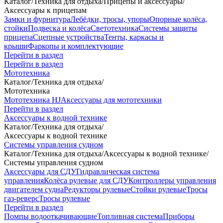
Каталог
/
Техника для отдыха
/
Прицепы и аксессуары
/
Аксессуары к прицепам
Замки и фурнитура
Лебёдки, тросы, упоры
Опорные колёса,
стойки
Подвеска и колёса
Светотехника
Системы защиты
прицепа
Сцепные устройства
Тенты, каркасы и
крыши
Фаркопы и комплектующие
Перейти в раздел
Перейти в раздел
Мототехника
Каталог
/
Техника для отдыха
/
Мототехника
Мототехника HJ
Аксессуары для мототехники
Перейти в раздел
Аксессуары к водной технике
Каталог
/
Техника для отдыха
/
Аксессуары к водной технике
Системы управления судном
Каталог
/
Техника для отдыха
/
Аксессуары к водной технике
/
Системы управления судном
Аксессуары для СДУ
Гидравлическая система
управления
Колёса рулевые для СДУ
Контроллеры управления
двигателем судна
Редукторы рулевые
Стойки рулевые
Тросы
газ-реверс
Тросы рулевые
Перейти в раздел
Помпы водооткачивающие
Топливная система
Приборы