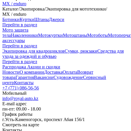
MX / enduro
Каталог
/
Экипировка
/
Экипировка для мототехники
/
MX / enduro
Ботинки
Куртки
Штаны
Джерси
Перейти в раздел
Мото защита
тела
Наколенники
Мотокуртки
Мотоштаны
Мотоботы
Мотоперча
аксессуары
Перейти в раздел
Экипировка для квадроциклов
Сумки, рюкзаки
Средства для
ухода за одеждой и обувью
Перейти в раздел
Распродажа
Акции и скидки
Новости
О компании
Доставка
Оплата
Возврат
товара
Гарантия
Вакансии
Судовождение
Сервисный
центр
Контакты
+7 (771) 086-56-56
Мобильный
info@royal-auto.kz
E-mail адрес
пн-пт: 09.00 - 18.00
График работы
г.Усть-Каменогорск, проспект Абая 156/1
Смотреть на карте
Контакты