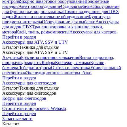
контроля
Якорно-швартовое оборудование
Водомётные
насадки
Электрооборудование
Судовая мебель
Оборудование
для буксировки воднолыжника
Помпы воздушные для ПВХ
лодок
Жилеты и спасательное оборудование
Фурнитура,
предметы интерьера
Оборудование для рыбалки
Аксессуары
для лодок ПВХ
Транспортировка и хранение лодки,
мотора
Клей, ткань, ремкомплекты
Аксессуары для катеров
Перейти в раздел
Аксессуары для ATV, SSV и UTV
Каталог
/
Техника для отдыха
/
Аксессуары для ATV, SSV и UTV
Акустика
Браслеты противоскольжения
Вынос радиатора,
шноркели
Домкраты
Кофры
Крепежи, зажимы
Крыши,
бампера
Лебедки и тросы
Оптика и электрика
Универсальный
снегооотвал
Экспедиционные канистры, баки
Перейти в раздел
Аксессуары для снегоходов
Каталог
/
Техника для отдыха
/
Аксессуары для снегоходов
Кофры для снегоходов
Перейти в раздел
Отопители и подогревы Webasto
Перейти в раздел
Запасные части
Каталог
/