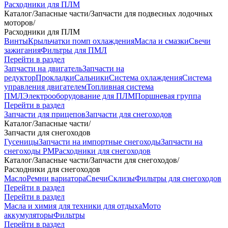
Расходники для ПЛМ
Каталог
/
Запасные части
/
Запчасти для подвесных лодочных
моторов
/
Расходники для ПЛМ
Винты
Крыльчатки помп охлаждения
Масла и смазки
Свечи
зажигания
Фильтры для ПМЛ
Перейти в раздел
Запчасти на двигатель
Запчасти на
редуктор
Прокладки
Сальники
Система охлаждения
Система
управления двигателем
Топливная система
ПМЛ
Электрооборудование для ПЛМ
Поршневая группа
Перейти в раздел
Запчасти для прицепов
Запчасти для снегоходов
Каталог
/
Запасные части
/
Запчасти для снегоходов
Гусеницы
Запчасти на импортные снегоходы
Запчасти на
снегоходы РМ
Расходники для снегоходов
Каталог
/
Запасные части
/
Запчасти для снегоходов
/
Расходники для снегоходов
Масло
Ремни вариатора
Свечи
Склизы
Фильтры для снегоходов
Перейти в раздел
Перейти в раздел
Масла и химия для техники для отдыха
Мото
аккумуляторы
Фильтры
Перейти в раздел