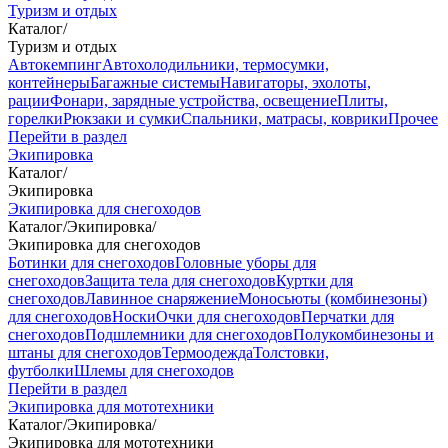
Туризм и отдых
Каталог
/
Туризм и отдых
Автокемпинг
Автохолодильники, термосумки,
контейнеры
Багажные системы
Навигаторы, эхолоты,
рации
Фонари, зарядные устройства, освещение
Плиты,
горелки
Рюкзаки и сумки
Спальники, матрасы, коврики
Прочее
Перейти в раздел
Экипировка
Каталог
/
Экипировка
Экипировка для снегоходов
Каталог
/
Экипировка
/
Экипировка для снегоходов
Ботинки для снегоходов
Головные уборы для
снегоходов
Защита тела для снегоходов
Куртки для
снегоходов
Лавинное снаряжение
Моносьюты (комбинезоны)
для снегоходов
Носки
Очки для снегоходов
Перчатки для
снегоходов
Подшлемники для снегоходов
Полукомбинезоны и
штаны для снегоходов
Термоодежда
Толстовки,
футболки
Шлемы для снегоходов
Перейти в раздел
Экипировка для мототехники
Каталог
/
Экипировка
/
Экипировка для мототехники