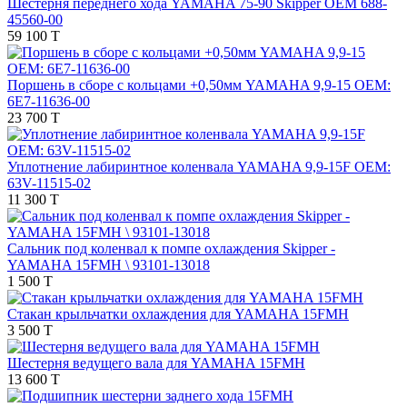
Шестерня переднего хода YAMAHA 75-90 Skipper OEM 688-
45560-00
59 100 T
Поршень в сборе с кольцами +0,50мм YAMAHA 9,9-15 OEM:
6E7-11636-00
23 700 T
Уплотнение лабиринтное коленвала YAMAHA 9,9-15F OEM:
63V-11515-02
11 300 T
Сальник под коленвал к помпе охлаждения Skipper -
YAMAHA 15FMH \ 93101-13018
1 500 T
Стакан крыльчатки охлаждения для YAMAHA 15FMH
3 500 T
Шестерня ведущего вала для YAMAHA 15FMH
13 600 T