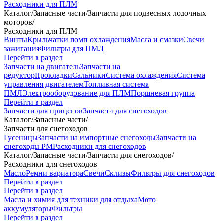
Расходники для ПЛМ
Каталог
/
Запасные части
/
Запчасти для подвесных лодочных
моторов
/
Расходники для ПЛМ
Винты
Крыльчатки помп охлаждения
Масла и смазки
Свечи
зажигания
Фильтры для ПМЛ
Перейти в раздел
Запчасти на двигатель
Запчасти на
редуктор
Прокладки
Сальники
Система охлаждения
Система
управления двигателем
Топливная система
ПМЛ
Электрооборудование для ПЛМ
Поршневая группа
Перейти в раздел
Запчасти для прицепов
Запчасти для снегоходов
Каталог
/
Запасные части
/
Запчасти для снегоходов
Гусеницы
Запчасти на импортные снегоходы
Запчасти на
снегоходы РМ
Расходники для снегоходов
Каталог
/
Запасные части
/
Запчасти для снегоходов
/
Расходники для снегоходов
Масло
Ремни вариатора
Свечи
Склизы
Фильтры для снегоходов
Перейти в раздел
Перейти в раздел
Масла и химия для техники для отдыха
Мото
аккумуляторы
Фильтры
Перейти в раздел