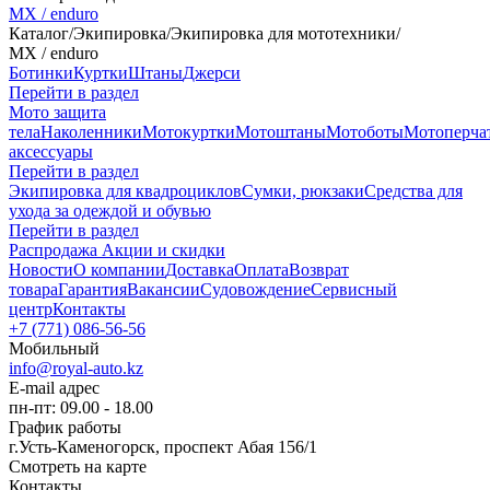
MX / enduro
Каталог
/
Экипировка
/
Экипировка для мототехники
/
MX / enduro
Ботинки
Куртки
Штаны
Джерси
Перейти в раздел
Мото защита
тела
Наколенники
Мотокуртки
Мотоштаны
Мотоботы
Мотоперча
аксессуары
Перейти в раздел
Экипировка для квадроциклов
Сумки, рюкзаки
Средства для
ухода за одеждой и обувью
Перейти в раздел
Распродажа
Акции и скидки
Новости
О компании
Доставка
Оплата
Возврат
товара
Гарантия
Вакансии
Судовождение
Сервисный
центр
Контакты
+7 (771) 086-56-56
Мобильный
info@royal-auto.kz
E-mail адрес
пн-пт: 09.00 - 18.00
График работы
г.Усть-Каменогорск, проспект Абая 156/1
Смотреть на карте
Контакты