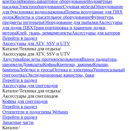
контроля
Якорно-швартовое оборудование
Водомётные
насадки
Электрооборудование
Судовая мебель
Оборудование
для буксировки воднолыжника
Помпы воздушные для ПВХ
лодок
Жилеты и спасательное оборудование
Фурнитура,
предметы интерьера
Оборудование для рыбалки
Аксессуары
для лодок ПВХ
Транспортировка и хранение лодки,
мотора
Клей, ткань, ремкомплекты
Аксессуары для катеров
Перейти в раздел
Аксессуары для ATV, SSV и UTV
Каталог
/
Техника для отдыха
/
Аксессуары для ATV, SSV и UTV
Акустика
Браслеты противоскольжения
Вынос радиатора,
шноркели
Домкраты
Кофры
Крепежи, зажимы
Крыши,
бампера
Лебедки и тросы
Оптика и электрика
Универсальный
снегооотвал
Экспедиционные канистры, баки
Перейти в раздел
Аксессуары для снегоходов
Каталог
/
Техника для отдыха
/
Аксессуары для снегоходов
Кофры для снегоходов
Перейти в раздел
Отопители и подогревы Webasto
Перейти в раздел
Запасные части
Каталог
/