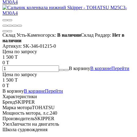
Склад Усть-Каменогорск:
В наличии
Склад Риддер:
Нет в
наличии
Артикул:
SK-346-01215-0
Цена по запросу
1 500 T
0 T
В корзину
В корзине
Перейти
Цена по запросу
1 500 T
0 T
В корзину
В корзине
Перейти
Характеристики
Бренд
SKIPPER
Марка мотора
TOHATSU
Мощность мотора, л.с.
240
Производитель
SKIPPER
Узел
Запчасти на двигатель
Школа судовождения