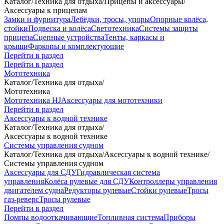
Каталог
/
Техника для отдыха
/
Прицепы и аксессуары
/
Аксессуары к прицепам
Замки и фурнитура
Лебёдки, тросы, упоры
Опорные колёса,
стойки
Подвеска и колёса
Светотехника
Системы защиты
прицепа
Сцепные устройства
Тенты, каркасы и
крыши
Фаркопы и комплектующие
Перейти в раздел
Перейти в раздел
Мототехника
Каталог
/
Техника для отдыха
/
Мототехника
Мототехника HJ
Аксессуары для мототехники
Перейти в раздел
Аксессуары к водной технике
Каталог
/
Техника для отдыха
/
Аксессуары к водной технике
Системы управления судном
Каталог
/
Техника для отдыха
/
Аксессуары к водной технике
/
Системы управления судном
Аксессуары для СДУ
Гидравлическая система
управления
Колёса рулевые для СДУ
Контроллеры управления
двигателем судна
Редукторы рулевые
Стойки рулевые
Тросы
газ-реверс
Тросы рулевые
Перейти в раздел
Помпы водооткачивающие
Топливная система
Приборы