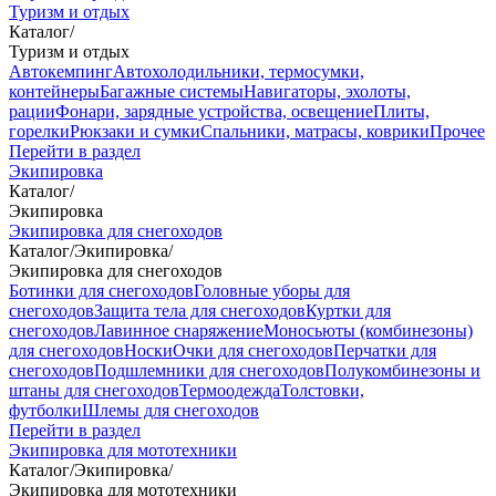
Туризм и отдых
Каталог
/
Туризм и отдых
Автокемпинг
Автохолодильники, термосумки,
контейнеры
Багажные системы
Навигаторы, эхолоты,
рации
Фонари, зарядные устройства, освещение
Плиты,
горелки
Рюкзаки и сумки
Спальники, матрасы, коврики
Прочее
Перейти в раздел
Экипировка
Каталог
/
Экипировка
Экипировка для снегоходов
Каталог
/
Экипировка
/
Экипировка для снегоходов
Ботинки для снегоходов
Головные уборы для
снегоходов
Защита тела для снегоходов
Куртки для
снегоходов
Лавинное снаряжение
Моносьюты (комбинезоны)
для снегоходов
Носки
Очки для снегоходов
Перчатки для
снегоходов
Подшлемники для снегоходов
Полукомбинезоны и
штаны для снегоходов
Термоодежда
Толстовки,
футболки
Шлемы для снегоходов
Перейти в раздел
Экипировка для мототехники
Каталог
/
Экипировка
/
Экипировка для мототехники