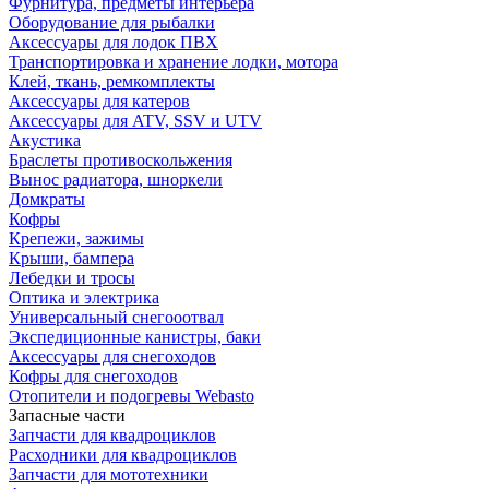
Фурнитура, предметы интерьера
Оборудование для рыбалки
Аксессуары для лодок ПВХ
Транспортировка и хранение лодки, мотора
Клей, ткань, ремкомплекты
Аксессуары для катеров
Аксессуары для ATV, SSV и UTV
Акустика
Браслеты противоскольжения
Вынос радиатора, шноркели
Домкраты
Кофры
Крепежи, зажимы
Крыши, бампера
Лебедки и тросы
Оптика и электрика
Универсальный снегооотвал
Экспедиционные канистры, баки
Аксессуары для снегоходов
Кофры для снегоходов
Отопители и подогревы Webasto
Запасные части
Запчасти для квадроциклов
Расходники для квадроциклов
Запчасти для мототехники