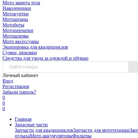
Мото защита тела
Наколенники
Мотокуртки
Мотоштаны
Мотоботы
Мотоперчатки
Мотошлемы
Мото аксессуары
Экипировка для квадроциклов
Сумки, рюкзаки
Средства для ухода за одеждой и обувью
Личный кабинет
Вход
Регистрация
Забыли пароль?
0
0
0
Главная
Запасные части
Запчасти для квадроциклов
Запчасти для мототехники
Зап
отдыха
Мото аккумуляторы
Фильтры