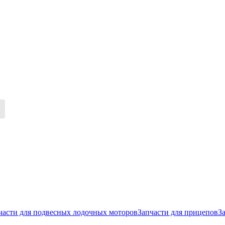
части для подвесных лодочных моторов
Запчасти для прицепов
З