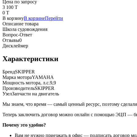
Цена по запросу
3 100 T
0 T
В корзину
В корзине
Перейти
Описание товара
Школа судовождения
Вопрос-Ответ
Отзывы
0
Дисклеймер
Характеристики
Бренд
SKIPPER
Марка мотора
YAMAHA
Мощность мотора, л.с.
9,9
Производитель
SKIPPER
Узел
Запчасти на двигатель
Мы знаем, что время — самый ценный ресурс, поэтому сделали
Теперь заключить договор можно онлайн с помощью ЭЦП — быс
Почему это удобно?
Вам не нужно приезжать в офис — подписать договор можн