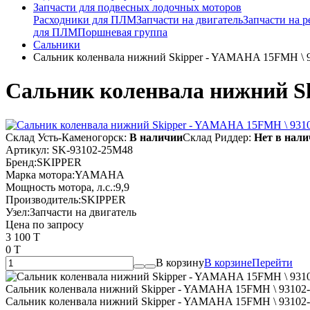
Запчасти для подвесных лодочных моторов
Расходники для ПЛМ
Запчасти на двигатель
Запчасти на р
для ПЛМ
Поршневая группа
Сальники
Сальник коленвала нижний Skipper - YAMAHA 15FMH \ 
Сальник коленвала нижний S
Склад Усть-Каменогорск:
В наличии
Склад Риддер:
Нет в нал
Артикул:
SK-93102-25M48
Бренд:
SKIPPER
Марка мотора:
YAMAHA
Мощность мотора, л.с.:
9,9
Производитель:
SKIPPER
Узел:
Запчасти на двигатель
Цена по запросу
3 100 T
0 T
В корзину
В корзине
Перейти
Сальник коленвала нижний Skipper - YAMAHA 15FMH \ 93102
Сальник коленвала нижний Skipper - YAMAHA 15FMH \ 93102