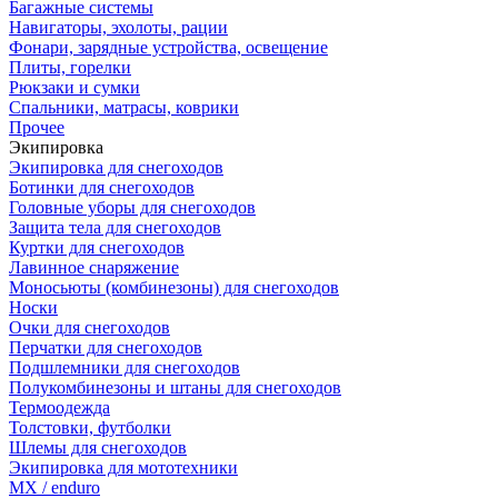
Багажные системы
Навигаторы, эхолоты, рации
Фонари, зарядные устройства, освещение
Плиты, горелки
Рюкзаки и сумки
Спальники, матрасы, коврики
Прочее
Экипировка
Экипировка для снегоходов
Ботинки для снегоходов
Головные уборы для снегоходов
Защита тела для снегоходов
Куртки для снегоходов
Лавинное снаряжение
Моносьюты (комбинезоны) для снегоходов
Носки
Очки для снегоходов
Перчатки для снегоходов
Подшлемники для снегоходов
Полукомбинезоны и штаны для снегоходов
Термоодежда
Толстовки, футболки
Шлемы для снегоходов
Экипировка для мототехники
MX / enduro