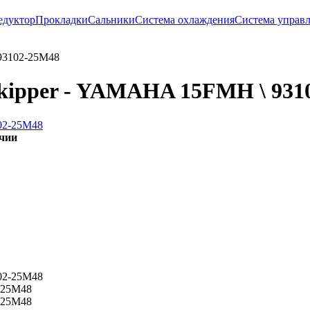
едуктор
Прокладки
Сальники
Система охлаждения
Система управл
93102-25M48
kipper - YAMAHA 15FMH \ 931
ичии
-25M48
-25M48