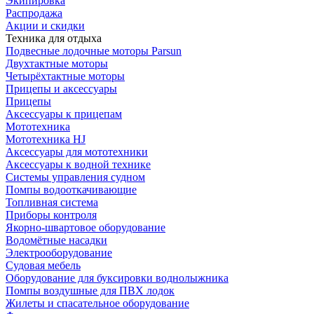
Экипировка
Распродажа
Акции и скидки
Техника для отдыха
Подвесные лодочные моторы Parsun
Двухтактные моторы
Четырёхтактные моторы
Прицепы и аксессуары
Прицепы
Аксессуары к прицепам
Мототехника
Мототехника HJ
Аксессуары для мототехники
Аксессуары к водной технике
Системы управления судном
Помпы водооткачивающие
Топливная система
Приборы контроля
Якорно-швартовое оборудование
Водомётные насадки
Электрооборудование
Судовая мебель
Оборудование для буксировки воднолыжника
Помпы воздушные для ПВХ лодок
Жилеты и спасательное оборудование