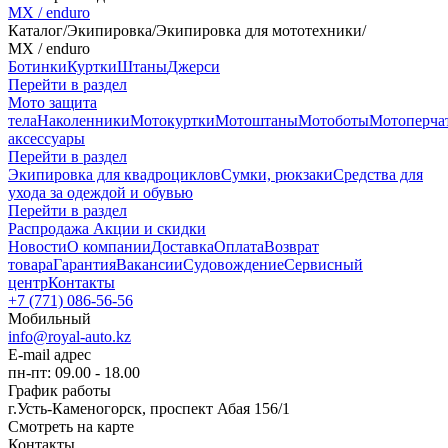
MX / enduro
Каталог
/
Экипировка
/
Экипировка для мототехники
/
MX / enduro
Ботинки
Куртки
Штаны
Джерси
Перейти в раздел
Мото защита
тела
Наколенники
Мотокуртки
Мотоштаны
Мотоботы
Мотоперча
аксессуары
Перейти в раздел
Экипировка для квадроциклов
Сумки, рюкзаки
Средства для
ухода за одеждой и обувью
Перейти в раздел
Распродажа
Акции и скидки
Новости
О компании
Доставка
Оплата
Возврат
товара
Гарантия
Вакансии
Судовождение
Сервисный
центр
Контакты
+7 (771) 086-56-56
Мобильный
info@royal-auto.kz
E-mail адрес
пн-пт: 09.00 - 18.00
График работы
г.Усть-Каменогорск, проспект Абая 156/1
Смотреть на карте
Контакты