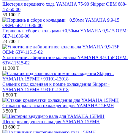
Шестерня переднего хода YAMAHA 75-90 Skipper OEM 688-
45560-00
59 100 T
Поршень в сборе с кольцами +0,50мм YAMAHA 9,9-15 OEM:
6E7-11636-00
23 700 T
Уплотнение лабиринтное коленвала YAMAHA 9,9-15F OEM:
63V-11515-02
11 300 T
Сальник под коленвал к помпе охлаждения Skipper -
YAMAHA 15FMH \ 93101-13018
1 500 T
Стакан крыльчатки охлаждения для YAMAHA 15FMH
3 500 T
Шестерня ведущего вала для YAMAHA 15FMH
13 600 T