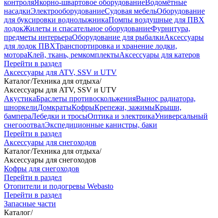
контроля
Якорно-швартовое оборудование
Водомётные
насадки
Электрооборудование
Судовая мебель
Оборудование
для буксировки воднолыжника
Помпы воздушные для ПВХ
лодок
Жилеты и спасательное оборудование
Фурнитура,
предметы интерьера
Оборудование для рыбалки
Аксессуары
для лодок ПВХ
Транспортировка и хранение лодки,
мотора
Клей, ткань, ремкомплекты
Аксессуары для катеров
Перейти в раздел
Аксессуары для ATV, SSV и UTV
Каталог
/
Техника для отдыха
/
Аксессуары для ATV, SSV и UTV
Акустика
Браслеты противоскольжения
Вынос радиатора,
шноркели
Домкраты
Кофры
Крепежи, зажимы
Крыши,
бампера
Лебедки и тросы
Оптика и электрика
Универсальный
снегооотвал
Экспедиционные канистры, баки
Перейти в раздел
Аксессуары для снегоходов
Каталог
/
Техника для отдыха
/
Аксессуары для снегоходов
Кофры для снегоходов
Перейти в раздел
Отопители и подогревы Webasto
Перейти в раздел
Запасные части
Каталог
/