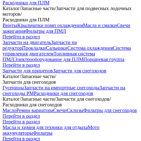
Расходники для ПЛМ
Каталог
/
Запасные части
/
Запчасти для подвесных лодочных
моторов
/
Расходники для ПЛМ
Винты
Крыльчатки помп охлаждения
Масла и смазки
Свечи
зажигания
Фильтры для ПМЛ
Перейти в раздел
Запчасти на двигатель
Запчасти на
редуктор
Прокладки
Сальники
Система охлаждения
Система
управления двигателем
Топливная система
ПМЛ
Электрооборудование для ПЛМ
Поршневая группа
Перейти в раздел
Запчасти для прицепов
Запчасти для снегоходов
Каталог
/
Запасные части
/
Запчасти для снегоходов
Гусеницы
Запчасти на импортные снегоходы
Запчасти на
снегоходы РМ
Расходники для снегоходов
Каталог
/
Запасные части
/
Запчасти для снегоходов
/
Расходники для снегоходов
Масло
Ремни вариатора
Свечи
Склизы
Фильтры для снегоходов
Перейти в раздел
Перейти в раздел
Масла и химия для техники для отдыха
Мото
аккумуляторы
Фильтры
Перейти в раздел