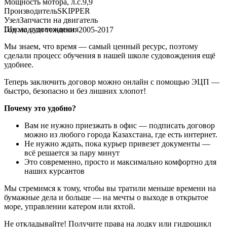
Мощность мотора, л.с.
9,9
Производитель
SKIPPER
Узел
Запчасти на двигатель
Школа судовождения
Год модели техники: 2005-2017
Мы знаем, что время — самый ценный ресурс, поэтому
сделали процесс обучения в нашей школе судовождения ещё
удобнее.
Теперь заключить договор можно онлайн с помощью ЭЦП —
быстро, безопасно и без лишних хлопот!
Почему это удобно?
Вам не нужно приезжать в офис — подписать договор
можно из любого города Казахстана, где есть интернет.
Не нужно ждать, пока курьер привезет документы —
всё решается за пару минут
Это современно, просто и максимально комфортно для
наших курсантов
Мы стремимся к тому, чтобы вы тратили меньше времени на
бумажные дела и больше — на мечты о выходе в открытое
море, управлении катером или яхтой.
Не откладывайте! Получите права на лодку или гидроцикл