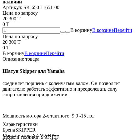
наличии
Артикул:
SK-650-11651-00
Цена по запросу
20 300 T
0 T
В корзину
В корзине
Перейти
Цена по запросу
20 300 T
0 T
В корзину
В корзине
Перейти
Описание товара
Шатун Skipper для Yamaha
соединяет поршень с коленчатым валом. Он позволяет
двигателю работать эффективно и преодолевать силу
сопротивления при движении.
Мощность мотора 2-х тактного: 9,9 -15 л.с.
Характеристики
Бренд
SKIPPER
Марка мотора
YAMAHA
Модели техники: 9.9F;15F