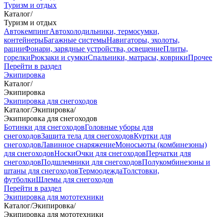
Туризм и отдых
Каталог
/
Туризм и отдых
Автокемпинг
Автохолодильники, термосумки,
контейнеры
Багажные системы
Навигаторы, эхолоты,
рации
Фонари, зарядные устройства, освещение
Плиты,
горелки
Рюкзаки и сумки
Спальники, матрасы, коврики
Прочее
Перейти в раздел
Экипировка
Каталог
/
Экипировка
Экипировка для снегоходов
Каталог
/
Экипировка
/
Экипировка для снегоходов
Ботинки для снегоходов
Головные уборы для
снегоходов
Защита тела для снегоходов
Куртки для
снегоходов
Лавинное снаряжение
Моносьюты (комбинезоны)
для снегоходов
Носки
Очки для снегоходов
Перчатки для
снегоходов
Подшлемники для снегоходов
Полукомбинезоны и
штаны для снегоходов
Термоодежда
Толстовки,
футболки
Шлемы для снегоходов
Перейти в раздел
Экипировка для мототехники
Каталог
/
Экипировка
/
Экипировка для мототехники