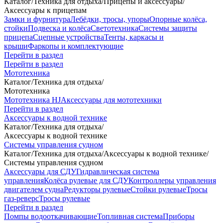
Каталог
/
Техника для отдыха
/
Прицепы и аксессуары
/
Аксессуары к прицепам
Замки и фурнитура
Лебёдки, тросы, упоры
Опорные колёса,
стойки
Подвеска и колёса
Светотехника
Системы защиты
прицепа
Сцепные устройства
Тенты, каркасы и
крыши
Фаркопы и комплектующие
Перейти в раздел
Перейти в раздел
Мототехника
Каталог
/
Техника для отдыха
/
Мототехника
Мототехника HJ
Аксессуары для мототехники
Перейти в раздел
Аксессуары к водной технике
Каталог
/
Техника для отдыха
/
Аксессуары к водной технике
Системы управления судном
Каталог
/
Техника для отдыха
/
Аксессуары к водной технике
/
Системы управления судном
Аксессуары для СДУ
Гидравлическая система
управления
Колёса рулевые для СДУ
Контроллеры управления
двигателем судна
Редукторы рулевые
Стойки рулевые
Тросы
газ-реверс
Тросы рулевые
Перейти в раздел
Помпы водооткачивающие
Топливная система
Приборы