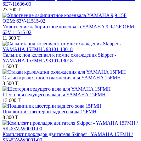
6E7-11636-00
23 700 T
Уплотнение лабиринтное коленвала YAMAHA 9,9-15F OEM:
63V-11515-02
11 300 T
Сальник под коленвал к помпе охлаждения Skipper -
YAMAHA 15FMH \ 93101-13018
1 500 T
Стакан крыльчатки охлаждения для YAMAHA 15FMH
3 500 T
Шестерня ведущего вала для YAMAHA 15FMH
13 600 T
Подшипник шестерни заднего хода 15FMH
8 300 T
Комплект прокладок двигателя Skipper - YAMAHA 15FMH /
SK-63V-W0001-00