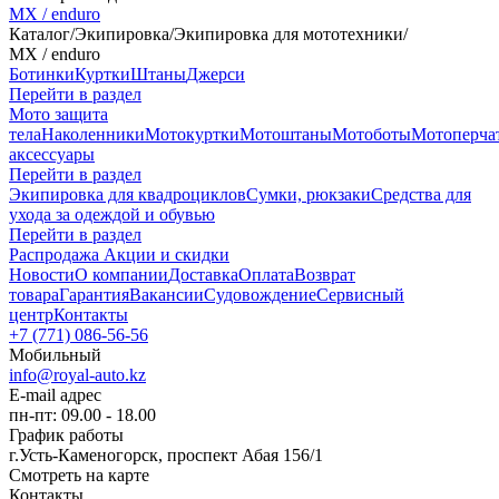
MX / enduro
Каталог
/
Экипировка
/
Экипировка для мототехники
/
MX / enduro
Ботинки
Куртки
Штаны
Джерси
Перейти в раздел
Мото защита
тела
Наколенники
Мотокуртки
Мотоштаны
Мотоботы
Мотоперча
аксессуары
Перейти в раздел
Экипировка для квадроциклов
Сумки, рюкзаки
Средства для
ухода за одеждой и обувью
Перейти в раздел
Распродажа
Акции и скидки
Новости
О компании
Доставка
Оплата
Возврат
товара
Гарантия
Вакансии
Судовождение
Сервисный
центр
Контакты
+7 (771) 086-56-56
Мобильный
info@royal-auto.kz
E-mail адрес
пн-пт: 09.00 - 18.00
График работы
г.Усть-Каменогорск, проспект Абая 156/1
Смотреть на карте
Контакты