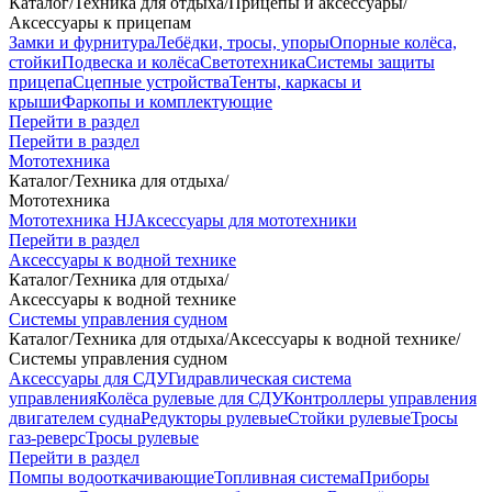
Каталог
/
Техника для отдыха
/
Прицепы и аксессуары
/
Аксессуары к прицепам
Замки и фурнитура
Лебёдки, тросы, упоры
Опорные колёса,
стойки
Подвеска и колёса
Светотехника
Системы защиты
прицепа
Сцепные устройства
Тенты, каркасы и
крыши
Фаркопы и комплектующие
Перейти в раздел
Перейти в раздел
Мототехника
Каталог
/
Техника для отдыха
/
Мототехника
Мототехника HJ
Аксессуары для мототехники
Перейти в раздел
Аксессуары к водной технике
Каталог
/
Техника для отдыха
/
Аксессуары к водной технике
Системы управления судном
Каталог
/
Техника для отдыха
/
Аксессуары к водной технике
/
Системы управления судном
Аксессуары для СДУ
Гидравлическая система
управления
Колёса рулевые для СДУ
Контроллеры управления
двигателем судна
Редукторы рулевые
Стойки рулевые
Тросы
газ-реверс
Тросы рулевые
Перейти в раздел
Помпы водооткачивающие
Топливная система
Приборы