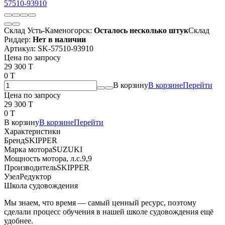
Склад Усть-Каменогорск:
Осталось несколько штук
Склад
Риддер:
Нет в наличии
Артикул:
SK-57510-93910
Цена по запросу
29 300 T
0 T
В корзину
В корзине
Перейти
Цена по запросу
29 300 T
0 T
В корзину
В корзине
Перейти
Характеристики
Бренд
SKIPPER
Марка мотора
SUZUKI
Мощность мотора, л.с.
9,9
Производитель
SKIPPER
Узел
Редуктор
Школа судовождения
Мы знаем, что время — самый ценный ресурс, поэтому
сделали процесс обучения в нашей школе судовождения ещё
удобнее.