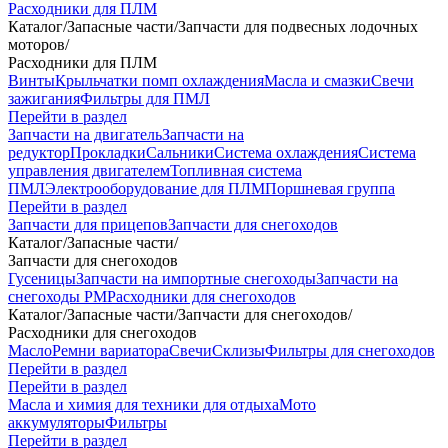
Расходники для ПЛМ
Каталог
/
Запасные части
/
Запчасти для подвесных лодочных
моторов
/
Расходники для ПЛМ
Винты
Крыльчатки помп охлаждения
Масла и смазки
Свечи
зажигания
Фильтры для ПМЛ
Перейти в раздел
Запчасти на двигатель
Запчасти на
редуктор
Прокладки
Сальники
Система охлаждения
Система
управления двигателем
Топливная система
ПМЛ
Электрооборудование для ПЛМ
Поршневая группа
Перейти в раздел
Запчасти для прицепов
Запчасти для снегоходов
Каталог
/
Запасные части
/
Запчасти для снегоходов
Гусеницы
Запчасти на импортные снегоходы
Запчасти на
снегоходы РМ
Расходники для снегоходов
Каталог
/
Запасные части
/
Запчасти для снегоходов
/
Расходники для снегоходов
Масло
Ремни вариатора
Свечи
Склизы
Фильтры для снегоходов
Перейти в раздел
Перейти в раздел
Масла и химия для техники для отдыха
Мото
аккумуляторы
Фильтры
Перейти в раздел