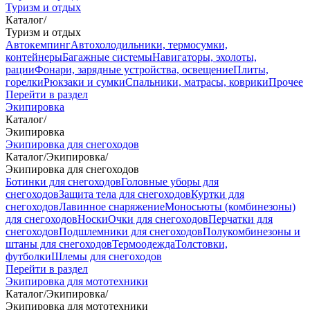
Туризм и отдых
Каталог
/
Туризм и отдых
Автокемпинг
Автохолодильники, термосумки,
контейнеры
Багажные системы
Навигаторы, эхолоты,
рации
Фонари, зарядные устройства, освещение
Плиты,
горелки
Рюкзаки и сумки
Спальники, матрасы, коврики
Прочее
Перейти в раздел
Экипировка
Каталог
/
Экипировка
Экипировка для снегоходов
Каталог
/
Экипировка
/
Экипировка для снегоходов
Ботинки для снегоходов
Головные уборы для
снегоходов
Защита тела для снегоходов
Куртки для
снегоходов
Лавинное снаряжение
Моносьюты (комбинезоны)
для снегоходов
Носки
Очки для снегоходов
Перчатки для
снегоходов
Подшлемники для снегоходов
Полукомбинезоны и
штаны для снегоходов
Термоодежда
Толстовки,
футболки
Шлемы для снегоходов
Перейти в раздел
Экипировка для мототехники
Каталог
/
Экипировка
/
Экипировка для мототехники