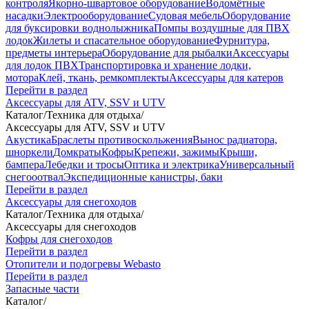
контроля
Якорно-швартовое оборудование
Водомётные
насадки
Электрооборудование
Судовая мебель
Оборудование
для буксировки воднолыжника
Помпы воздушные для ПВХ
лодок
Жилеты и спасательное оборудование
Фурнитура,
предметы интерьера
Оборудование для рыбалки
Аксессуары
для лодок ПВХ
Транспортировка и хранение лодки,
мотора
Клей, ткань, ремкомплекты
Аксессуары для катеров
Перейти в раздел
Аксессуары для ATV, SSV и UTV
Каталог
/
Техника для отдыха
/
Аксессуары для ATV, SSV и UTV
Акустика
Браслеты противоскольжения
Вынос радиатора,
шноркели
Домкраты
Кофры
Крепежи, зажимы
Крыши,
бампера
Лебедки и тросы
Оптика и электрика
Универсальный
снегооотвал
Экспедиционные канистры, баки
Перейти в раздел
Аксессуары для снегоходов
Каталог
/
Техника для отдыха
/
Аксессуары для снегоходов
Кофры для снегоходов
Перейти в раздел
Отопители и подогревы Webasto
Перейти в раздел
Запасные части
Каталог
/