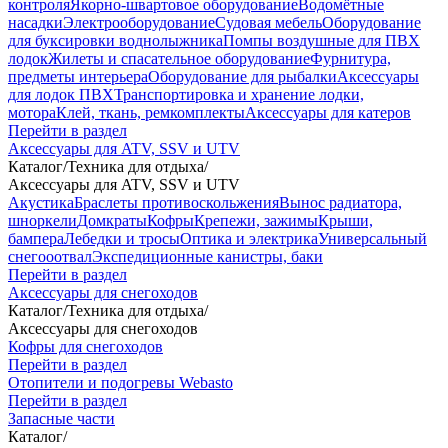
контроля
Якорно-швартовое оборудование
Водомётные
насадки
Электрооборудование
Судовая мебель
Оборудование
для буксировки воднолыжника
Помпы воздушные для ПВХ
лодок
Жилеты и спасательное оборудование
Фурнитура,
предметы интерьера
Оборудование для рыбалки
Аксессуары
для лодок ПВХ
Транспортировка и хранение лодки,
мотора
Клей, ткань, ремкомплекты
Аксессуары для катеров
Перейти в раздел
Аксессуары для ATV, SSV и UTV
Каталог
/
Техника для отдыха
/
Аксессуары для ATV, SSV и UTV
Акустика
Браслеты противоскольжения
Вынос радиатора,
шноркели
Домкраты
Кофры
Крепежи, зажимы
Крыши,
бампера
Лебедки и тросы
Оптика и электрика
Универсальный
снегооотвал
Экспедиционные канистры, баки
Перейти в раздел
Аксессуары для снегоходов
Каталог
/
Техника для отдыха
/
Аксессуары для снегоходов
Кофры для снегоходов
Перейти в раздел
Отопители и подогревы Webasto
Перейти в раздел
Запасные части
Каталог
/