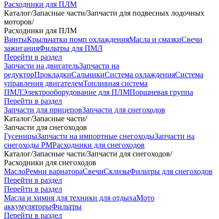
Расходники для ПЛМ
Каталог
/
Запасные части
/
Запчасти для подвесных лодочных
моторов
/
Расходники для ПЛМ
Винты
Крыльчатки помп охлаждения
Масла и смазки
Свечи
зажигания
Фильтры для ПМЛ
Перейти в раздел
Запчасти на двигатель
Запчасти на
редуктор
Прокладки
Сальники
Система охлаждения
Система
управления двигателем
Топливная система
ПМЛ
Электрооборудование для ПЛМ
Поршневая группа
Перейти в раздел
Запчасти для прицепов
Запчасти для снегоходов
Каталог
/
Запасные части
/
Запчасти для снегоходов
Гусеницы
Запчасти на импортные снегоходы
Запчасти на
снегоходы РМ
Расходники для снегоходов
Каталог
/
Запасные части
/
Запчасти для снегоходов
/
Расходники для снегоходов
Масло
Ремни вариатора
Свечи
Склизы
Фильтры для снегоходов
Перейти в раздел
Перейти в раздел
Масла и химия для техники для отдыха
Мото
аккумуляторы
Фильтры
Перейти в раздел