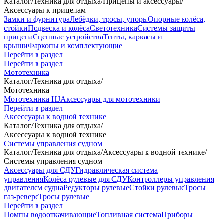
Каталог
/
Техника для отдыха
/
Прицепы и аксессуары
/
Аксессуары к прицепам
Замки и фурнитура
Лебёдки, тросы, упоры
Опорные колёса,
стойки
Подвеска и колёса
Светотехника
Системы защиты
прицепа
Сцепные устройства
Тенты, каркасы и
крыши
Фаркопы и комплектующие
Перейти в раздел
Перейти в раздел
Мототехника
Каталог
/
Техника для отдыха
/
Мототехника
Мототехника HJ
Аксессуары для мототехники
Перейти в раздел
Аксессуары к водной технике
Каталог
/
Техника для отдыха
/
Аксессуары к водной технике
Системы управления судном
Каталог
/
Техника для отдыха
/
Аксессуары к водной технике
/
Системы управления судном
Аксессуары для СДУ
Гидравлическая система
управления
Колёса рулевые для СДУ
Контроллеры управления
двигателем судна
Редукторы рулевые
Стойки рулевые
Тросы
газ-реверс
Тросы рулевые
Перейти в раздел
Помпы водооткачивающие
Топливная система
Приборы