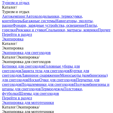
Туризм и отдых
Каталог
/
Туризм и отдых
Автокемпинг
Автохолодильники, термосумки,
контейнеры
Багажные системы
Навигаторы, эхолоты,
рации
Фонари, зарядные устройства, освещение
Плиты,
горелки
Рюкзаки и сумки
Спальники, матрасы, коврики
Прочее
Перейти в раздел
Экипировка
Каталог
/
Экипировка
Экипировка для снегоходов
Каталог
/
Экипировка
/
Экипировка для снегоходов
Ботинки для снегоходов
Головные уборы для
снегоходов
Защита тела для снегоходов
Куртки для
снегоходов
Лавинное снаряжение
Моносьюты (комбинезоны)
для снегоходов
Носки
Очки для снегоходов
Перчатки для
снегоходов
Подшлемники для снегоходов
Полукомбинезоны и
штаны для снегоходов
Термоодежда
Толстовки,
футболки
Шлемы для снегоходов
Перейти в раздел
Экипировка для мототехники
Каталог
/
Экипировка
/
Экипировка для мототехники