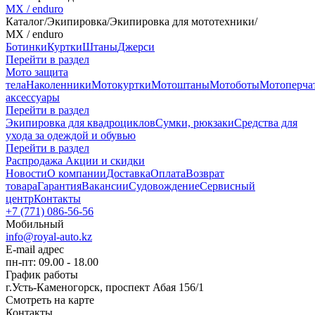
MX / enduro
Каталог
/
Экипировка
/
Экипировка для мототехники
/
MX / enduro
Ботинки
Куртки
Штаны
Джерси
Перейти в раздел
Мото защита
тела
Наколенники
Мотокуртки
Мотоштаны
Мотоботы
Мотоперча
аксессуары
Перейти в раздел
Экипировка для квадроциклов
Сумки, рюкзаки
Средства для
ухода за одеждой и обувью
Перейти в раздел
Распродажа
Акции и скидки
Новости
О компании
Доставка
Оплата
Возврат
товара
Гарантия
Вакансии
Судовождение
Сервисный
центр
Контакты
+7 (771) 086-56-56
Мобильный
info@royal-auto.kz
E-mail адрес
пн-пт: 09.00 - 18.00
График работы
г.Усть-Каменогорск, проспект Абая 156/1
Смотреть на карте
Контакты