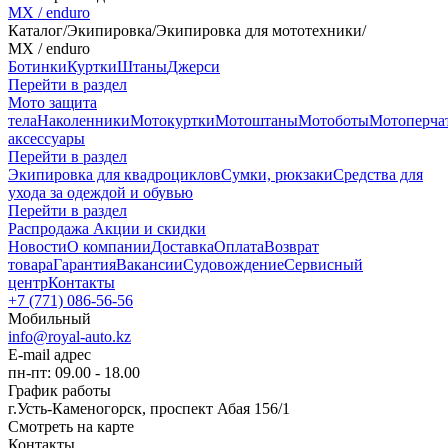
MX / enduro
Каталог
/
Экипировка
/
Экипировка для мототехники
/
MX / enduro
Ботинки
Куртки
Штаны
Джерси
Перейти в раздел
Мото защита
тела
Наколенники
Мотокуртки
Мотоштаны
Мотоботы
Мотоперча
аксессуары
Перейти в раздел
Экипировка для квадроциклов
Сумки, рюкзаки
Средства для
ухода за одеждой и обувью
Перейти в раздел
Распродажа
Акции и скидки
Новости
О компании
Доставка
Оплата
Возврат
товара
Гарантия
Вакансии
Судовождение
Сервисный
центр
Контакты
+7 (771) 086-56-56
Мобильный
info@royal-auto.kz
E-mail адрес
пн-пт: 09.00 - 18.00
График работы
г.Усть-Каменогорск, проспект Абая 156/1
Смотреть на карте
Контакты