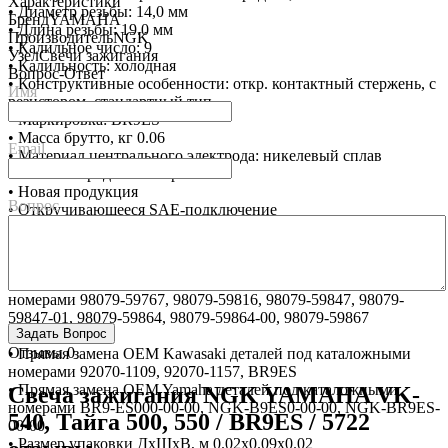
Характеристики
• Диаметр резьбы: 14,0 мм
Бренд
YAMAHA
• Длина резьбы: 19.0 мм
Производитель
NGK
• Калильное число: 9
Узел
Свечи зажигания
• Калильность: холодная
Вопрос-Ответ
• Конструктивные особенности: откр. контактный стержень, с
Имя
резистором, стандартный тип
• Маркировка: BR9ES
• Масса брутто, кг 0.06
Email
• Материал центрального электрода: никелевый сплав
• Межэлектродный зазор: 0.9 мм
• Новая продукция
Вопрос
• Откручивающееся SAE-подключение
• Производитель: NGK
• Прямая замена OEM BRP деталей под каталожными
номерами 414961100, 219703120
• Прямая замена OEM Honda деталей под каталожными
номерами 98079-59767, 98079-59816, 98079-59847, 98079-
59847-01, 98079-59864, 98079-59864-00, 98079-59867
Отзывы
0
• Прямая замена OEM Kawasaki деталей под каталожными
номерами 92070-1109, 92070-1157, BR9ES
• Прямая замена OEM Yamaha деталей под каталожными
Свеча зажигания NGK YAMAHA VK-
номерами BR9-ES000-00-00, NGK-B9ES0-00-00, NGK-BR9ES-
540, Тайга 500, 550 / BR9ES / 5722
00-00
• Размер упаковки ДхШхВ, м 0.02x0.09x0.02