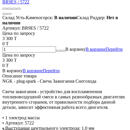
Склад Усть-Каменогорск:
В наличии
Склад Риддер:
Нет в
наличии
Артикул:
BR9ES / 5722
Цена по запросу
3 300 T
0 T
В корзину
В корзине
Перейти
Цена по запросу
3 300 T
0 T
В корзину
В корзине
Перейти
Описание товара
NGK - plug-spark - Свеча Зажигания Снегохода
Свеча зажигания - устройство для воспламенения
топливовоздушной смеси в самых разнообразных двигателях
внутреннего сгорания, от правильности подбора данной
детали, зависит эффективная работа всего двигателя.
• 1 электрод массы
• Артикул: 5722
• Выступание центрального электрода: 1,0 мм