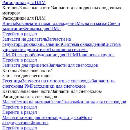
Расходники для ПЛМ
Каталог
/
Запасные части
/
Запчасти для подвесных лодочных
моторов
/
Расходники для ПЛМ
Винты
Крыльчатки помп охлаждения
Масла и смазки
Свечи
зажигания
Фильтры для ПМЛ
Перейти в раздел
Запчасти на двигатель
Запчасти на
редуктор
Прокладки
Сальники
Система охлаждения
Система
управления двигателем
Топливная система
ПМЛ
Электрооборудование для ПЛМ
Поршневая группа
Перейти в раздел
Запчасти для прицепов
Запчасти для снегоходов
Каталог
/
Запасные части
/
Запчасти для снегоходов
Гусеницы
Запчасти на импортные снегоходы
Запчасти на
снегоходы РМ
Расходники для снегоходов
Каталог
/
Запасные части
/
Запчасти для снегоходов
/
Расходники для снегоходов
Масло
Ремни вариатора
Свечи
Склизы
Фильтры для снегоходов
Перейти в раздел
Перейти в раздел
Масла и химия для техники для отдыха
Мото
аккумуляторы
Фильтры
Перейти в раздел