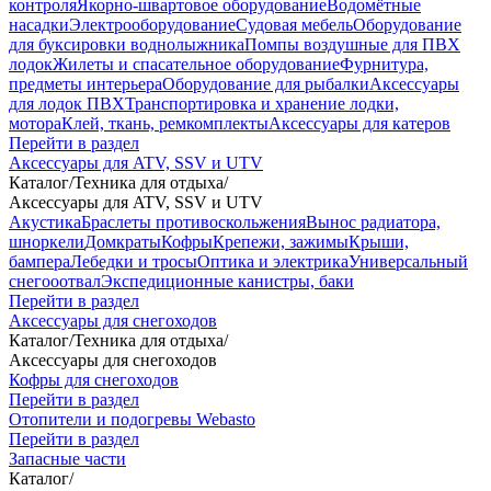
контроля
Якорно-швартовое оборудование
Водомётные
насадки
Электрооборудование
Судовая мебель
Оборудование
для буксировки воднолыжника
Помпы воздушные для ПВХ
лодок
Жилеты и спасательное оборудование
Фурнитура,
предметы интерьера
Оборудование для рыбалки
Аксессуары
для лодок ПВХ
Транспортировка и хранение лодки,
мотора
Клей, ткань, ремкомплекты
Аксессуары для катеров
Перейти в раздел
Аксессуары для ATV, SSV и UTV
Каталог
/
Техника для отдыха
/
Аксессуары для ATV, SSV и UTV
Акустика
Браслеты противоскольжения
Вынос радиатора,
шноркели
Домкраты
Кофры
Крепежи, зажимы
Крыши,
бампера
Лебедки и тросы
Оптика и электрика
Универсальный
снегооотвал
Экспедиционные канистры, баки
Перейти в раздел
Аксессуары для снегоходов
Каталог
/
Техника для отдыха
/
Аксессуары для снегоходов
Кофры для снегоходов
Перейти в раздел
Отопители и подогревы Webasto
Перейти в раздел
Запасные части
Каталог
/