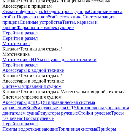
Каталог
/
Техника для отдыха
/
Прицепы и аксессуары
/
Аксессуары к прицепам
Замки и фурнитура
Лебёдки, тросы, упоры
Опорные колёса,
стойки
Подвеска и колёса
Светотехника
Системы защиты
прицепа
Сцепные устройства
Тенты, каркасы и
крыши
Фаркопы и комплектующие
Перейти в раздел
Перейти в раздел
Мототехника
Каталог
/
Техника для отдыха
/
Мототехника
Мототехника HJ
Аксессуары для мототехники
Перейти в раздел
Аксессуары к водной технике
Каталог
/
Техника для отдыха
/
Аксессуары к водной технике
Системы управления судном
Каталог
/
Техника для отдыха
/
Аксессуары к водной технике
/
Системы управления судном
Аксессуары для СДУ
Гидравлическая система
управления
Колёса рулевые для СДУ
Контроллеры управления
двигателем судна
Редукторы рулевые
Стойки рулевые
Тросы
газ-реверс
Тросы рулевые
Перейти в раздел
Помпы водооткачивающие
Топливная система
Приборы