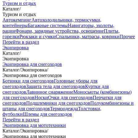
Туризм и отдых
Каталог
/
Туризм и отдых
Автокемпинг
Автохолодильники, термосумки,
контейнеры
Багажные системы
Навигаторы, эхолоты,
рации
Фонари, зарядные устройства, освещение
Плиты,
горелки
Рюкзаки и сумки
Спальники, матрасы, коврики
Прочее
Перейти в раздел
Экипировка
Каталог
/
Экипировка
Экипировка для снегоходов
Каталог
/
Экипировка
/
Экипировка для снегоходов
Ботинки для снегоходов
Головные уборы для
снегоходов
Защита тела для снегоходов
Куртки для
снегоходов
Лавинное снаряжение
Моносьюты (комбинезоны)
для снегоходов
Носки
Очки для снегоходов
Перчатки для
снегоходов
Подшлемники для снегоходов
Полукомбинезоны и
штаны для снегоходов
Термоодежда
Толстовки,
футболки
Шлемы для снегоходов
Перейти в раздел
Экипировка для мототехники
Каталог
/
Экипировка
/
Экипировка для мототехники