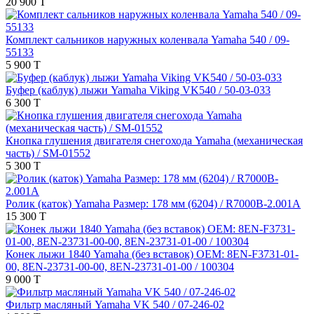
20 900 T
Комплект сальников наружных коленвала Yamaha 540 / 09-
55133
5 900 T
Буфер (каблук) лыжи Yamaha Viking VK540 / 50-03-033
6 300 T
Кнопка глушения двигателя снегохода Yamaha (механическая
часть) / SM-01552
5 300 T
Ролик (каток) Yamaha Размер: 178 мм (6204) / R7000B-2.001A
15 300 T
Конек лыжи 1840 Yamaha (без вставок) OEM: 8EN-F3731-01-
00, 8EN-23731-00-00, 8EN-23731-01-00 / 100304
9 000 T
Фильтр масляный Yamaha VK 540 / 07-246-02