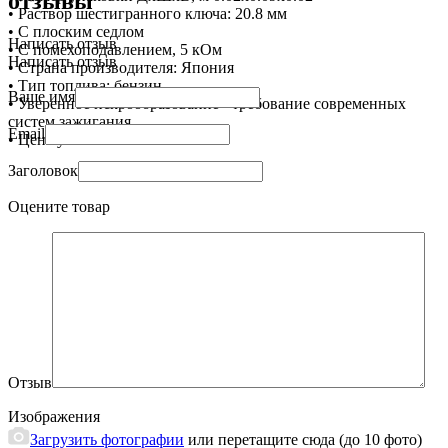
отзывы
• Раствор шестигранного ключа: 20.8 мм
• С плоским седлом
Написать отзыв
• С помехоподавлением, 5 кОм
Написать отзыв
• Страна производителя: Япония
• Тип топлива: бензин
Ваше имя
• Уверенное искрообразование - требование современных
систем зажигания
Email
• Цена указана за 1 шт
Заголовок
Оцените товар
Отзыв
Изображения
Загрузить фотографии
или перетащите сюда (до 10 фото)