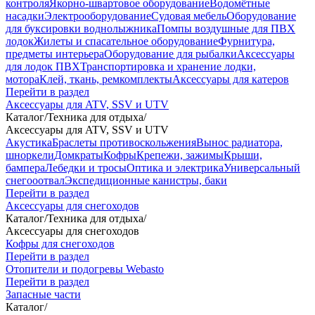
контроля
Якорно-швартовое оборудование
Водомётные
насадки
Электрооборудование
Судовая мебель
Оборудование
для буксировки воднолыжника
Помпы воздушные для ПВХ
лодок
Жилеты и спасательное оборудование
Фурнитура,
предметы интерьера
Оборудование для рыбалки
Аксессуары
для лодок ПВХ
Транспортировка и хранение лодки,
мотора
Клей, ткань, ремкомплекты
Аксессуары для катеров
Перейти в раздел
Аксессуары для ATV, SSV и UTV
Каталог
/
Техника для отдыха
/
Аксессуары для ATV, SSV и UTV
Акустика
Браслеты противоскольжения
Вынос радиатора,
шноркели
Домкраты
Кофры
Крепежи, зажимы
Крыши,
бампера
Лебедки и тросы
Оптика и электрика
Универсальный
снегооотвал
Экспедиционные канистры, баки
Перейти в раздел
Аксессуары для снегоходов
Каталог
/
Техника для отдыха
/
Аксессуары для снегоходов
Кофры для снегоходов
Перейти в раздел
Отопители и подогревы Webasto
Перейти в раздел
Запасные части
Каталог
/