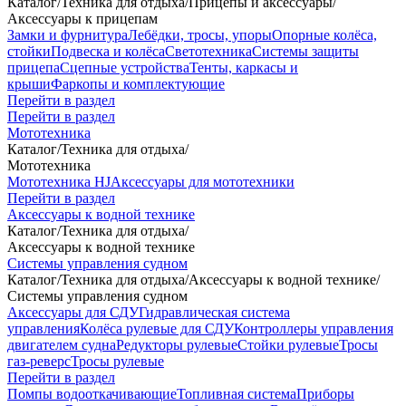
Каталог
/
Техника для отдыха
/
Прицепы и аксессуары
/
Аксессуары к прицепам
Замки и фурнитура
Лебёдки, тросы, упоры
Опорные колёса,
стойки
Подвеска и колёса
Светотехника
Системы защиты
прицепа
Сцепные устройства
Тенты, каркасы и
крыши
Фаркопы и комплектующие
Перейти в раздел
Перейти в раздел
Мототехника
Каталог
/
Техника для отдыха
/
Мототехника
Мототехника HJ
Аксессуары для мототехники
Перейти в раздел
Аксессуары к водной технике
Каталог
/
Техника для отдыха
/
Аксессуары к водной технике
Системы управления судном
Каталог
/
Техника для отдыха
/
Аксессуары к водной технике
/
Системы управления судном
Аксессуары для СДУ
Гидравлическая система
управления
Колёса рулевые для СДУ
Контроллеры управления
двигателем судна
Редукторы рулевые
Стойки рулевые
Тросы
газ-реверс
Тросы рулевые
Перейти в раздел
Помпы водооткачивающие
Топливная система
Приборы