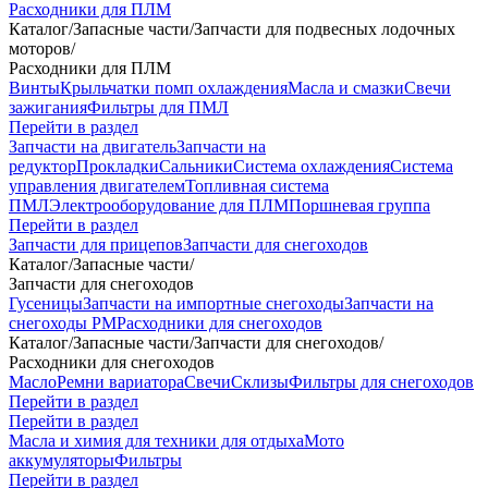
Расходники для ПЛМ
Каталог
/
Запасные части
/
Запчасти для подвесных лодочных
моторов
/
Расходники для ПЛМ
Винты
Крыльчатки помп охлаждения
Масла и смазки
Свечи
зажигания
Фильтры для ПМЛ
Перейти в раздел
Запчасти на двигатель
Запчасти на
редуктор
Прокладки
Сальники
Система охлаждения
Система
управления двигателем
Топливная система
ПМЛ
Электрооборудование для ПЛМ
Поршневая группа
Перейти в раздел
Запчасти для прицепов
Запчасти для снегоходов
Каталог
/
Запасные части
/
Запчасти для снегоходов
Гусеницы
Запчасти на импортные снегоходы
Запчасти на
снегоходы РМ
Расходники для снегоходов
Каталог
/
Запасные части
/
Запчасти для снегоходов
/
Расходники для снегоходов
Масло
Ремни вариатора
Свечи
Склизы
Фильтры для снегоходов
Перейти в раздел
Перейти в раздел
Масла и химия для техники для отдыха
Мото
аккумуляторы
Фильтры
Перейти в раздел