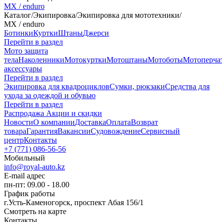
MX / enduro
Каталог
/
Экипировка
/
Экипировка для мототехники
/
MX / enduro
Ботинки
Куртки
Штаны
Джерси
Перейти в раздел
Мото защита
тела
Наколенники
Мотокуртки
Мотоштаны
Мотоботы
Мотоперча
аксессуары
Перейти в раздел
Экипировка для квадроциклов
Сумки, рюкзаки
Средства для
ухода за одеждой и обувью
Перейти в раздел
Распродажа
Акции и скидки
Новости
О компании
Доставка
Оплата
Возврат
товара
Гарантия
Вакансии
Судовождение
Сервисный
центр
Контакты
+7 (771) 086-56-56
Мобильный
info@royal-auto.kz
E-mail адрес
пн-пт: 09.00 - 18.00
График работы
г.Усть-Каменогорск, проспект Абая 156/1
Смотреть на карте
Контакты