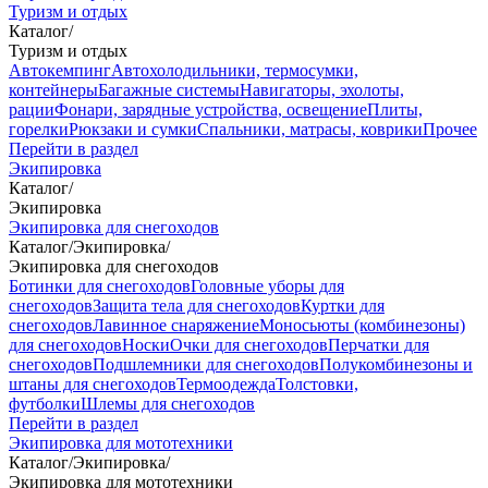
Туризм и отдых
Каталог
/
Туризм и отдых
Автокемпинг
Автохолодильники, термосумки,
контейнеры
Багажные системы
Навигаторы, эхолоты,
рации
Фонари, зарядные устройства, освещение
Плиты,
горелки
Рюкзаки и сумки
Спальники, матрасы, коврики
Прочее
Перейти в раздел
Экипировка
Каталог
/
Экипировка
Экипировка для снегоходов
Каталог
/
Экипировка
/
Экипировка для снегоходов
Ботинки для снегоходов
Головные уборы для
снегоходов
Защита тела для снегоходов
Куртки для
снегоходов
Лавинное снаряжение
Моносьюты (комбинезоны)
для снегоходов
Носки
Очки для снегоходов
Перчатки для
снегоходов
Подшлемники для снегоходов
Полукомбинезоны и
штаны для снегоходов
Термоодежда
Толстовки,
футболки
Шлемы для снегоходов
Перейти в раздел
Экипировка для мототехники
Каталог
/
Экипировка
/
Экипировка для мототехники