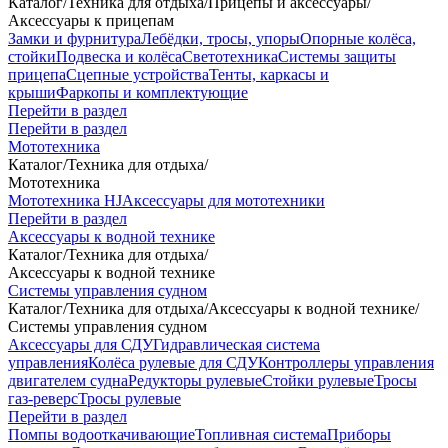
Каталог
/
Техника для отдыха
/
Прицепы и аксессуары
/
Аксессуары к прицепам
Замки и фурнитура
Лебёдки, тросы, упоры
Опорные колёса,
стойки
Подвеска и колёса
Светотехника
Системы защиты
прицепа
Сцепные устройства
Тенты, каркасы и
крыши
Фаркопы и комплектующие
Перейти в раздел
Перейти в раздел
Мототехника
Каталог
/
Техника для отдыха
/
Мототехника
Мототехника HJ
Аксессуары для мототехники
Перейти в раздел
Аксессуары к водной технике
Каталог
/
Техника для отдыха
/
Аксессуары к водной технике
Системы управления судном
Каталог
/
Техника для отдыха
/
Аксессуары к водной технике
/
Системы управления судном
Аксессуары для СДУ
Гидравлическая система
управления
Колёса рулевые для СДУ
Контроллеры управления
двигателем судна
Редукторы рулевые
Стойки рулевые
Тросы
газ-реверс
Тросы рулевые
Перейти в раздел
Помпы водооткачивающие
Топливная система
Приборы