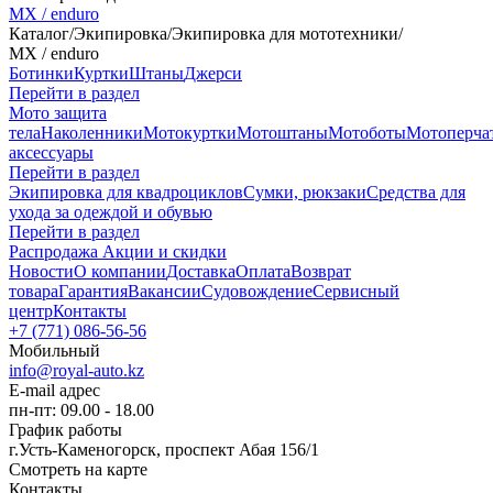
MX / enduro
Каталог
/
Экипировка
/
Экипировка для мототехники
/
MX / enduro
Ботинки
Куртки
Штаны
Джерси
Перейти в раздел
Мото защита
тела
Наколенники
Мотокуртки
Мотоштаны
Мотоботы
Мотоперча
аксессуары
Перейти в раздел
Экипировка для квадроциклов
Сумки, рюкзаки
Средства для
ухода за одеждой и обувью
Перейти в раздел
Распродажа
Акции и скидки
Новости
О компании
Доставка
Оплата
Возврат
товара
Гарантия
Вакансии
Судовождение
Сервисный
центр
Контакты
+7 (771) 086-56-56
Мобильный
info@royal-auto.kz
E-mail адрес
пн-пт: 09.00 - 18.00
График работы
г.Усть-Каменогорск, проспект Абая 156/1
Смотреть на карте
Контакты