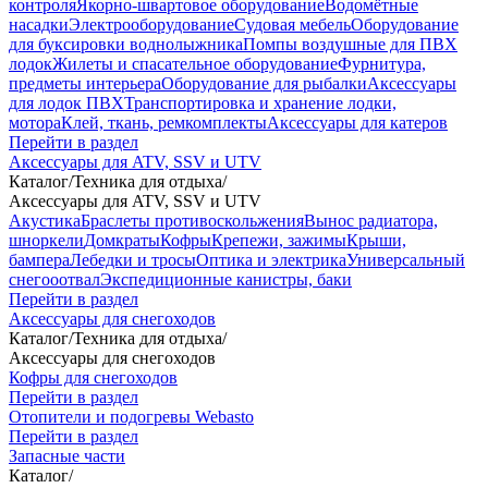
контроля
Якорно-швартовое оборудование
Водомётные
насадки
Электрооборудование
Судовая мебель
Оборудование
для буксировки воднолыжника
Помпы воздушные для ПВХ
лодок
Жилеты и спасательное оборудование
Фурнитура,
предметы интерьера
Оборудование для рыбалки
Аксессуары
для лодок ПВХ
Транспортировка и хранение лодки,
мотора
Клей, ткань, ремкомплекты
Аксессуары для катеров
Перейти в раздел
Аксессуары для ATV, SSV и UTV
Каталог
/
Техника для отдыха
/
Аксессуары для ATV, SSV и UTV
Акустика
Браслеты противоскольжения
Вынос радиатора,
шноркели
Домкраты
Кофры
Крепежи, зажимы
Крыши,
бампера
Лебедки и тросы
Оптика и электрика
Универсальный
снегооотвал
Экспедиционные канистры, баки
Перейти в раздел
Аксессуары для снегоходов
Каталог
/
Техника для отдыха
/
Аксессуары для снегоходов
Кофры для снегоходов
Перейти в раздел
Отопители и подогревы Webasto
Перейти в раздел
Запасные части
Каталог
/