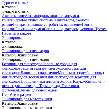
Туризм и отдых
Каталог
/
Туризм и отдых
Автокемпинг
Автохолодильники, термосумки,
контейнеры
Багажные системы
Навигаторы, эхолоты,
рации
Фонари, зарядные устройства, освещение
Плиты,
горелки
Рюкзаки и сумки
Спальники, матрасы, коврики
Прочее
Перейти в раздел
Экипировка
Каталог
/
Экипировка
Экипировка для снегоходов
Каталог
/
Экипировка
/
Экипировка для снегоходов
Ботинки для снегоходов
Головные уборы для
снегоходов
Защита тела для снегоходов
Куртки для
снегоходов
Лавинное снаряжение
Моносьюты (комбинезоны)
для снегоходов
Носки
Очки для снегоходов
Перчатки для
снегоходов
Подшлемники для снегоходов
Полукомбинезоны и
штаны для снегоходов
Термоодежда
Толстовки,
футболки
Шлемы для снегоходов
Перейти в раздел
Экипировка для мототехники
Каталог
/
Экипировка
/
Экипировка для мототехники