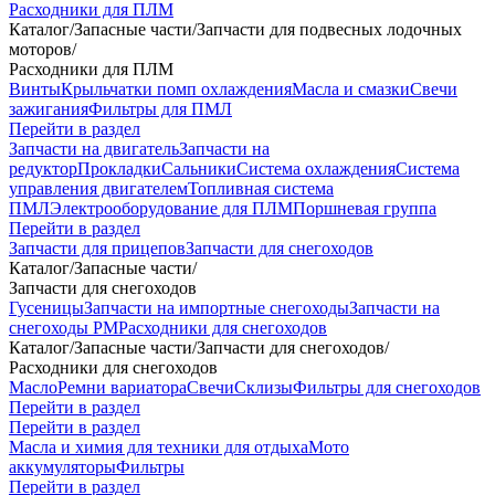
Расходники для ПЛМ
Каталог
/
Запасные части
/
Запчасти для подвесных лодочных
моторов
/
Расходники для ПЛМ
Винты
Крыльчатки помп охлаждения
Масла и смазки
Свечи
зажигания
Фильтры для ПМЛ
Перейти в раздел
Запчасти на двигатель
Запчасти на
редуктор
Прокладки
Сальники
Система охлаждения
Система
управления двигателем
Топливная система
ПМЛ
Электрооборудование для ПЛМ
Поршневая группа
Перейти в раздел
Запчасти для прицепов
Запчасти для снегоходов
Каталог
/
Запасные части
/
Запчасти для снегоходов
Гусеницы
Запчасти на импортные снегоходы
Запчасти на
снегоходы РМ
Расходники для снегоходов
Каталог
/
Запасные части
/
Запчасти для снегоходов
/
Расходники для снегоходов
Масло
Ремни вариатора
Свечи
Склизы
Фильтры для снегоходов
Перейти в раздел
Перейти в раздел
Масла и химия для техники для отдыха
Мото
аккумуляторы
Фильтры
Перейти в раздел