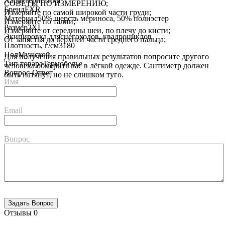
Характеристики
СОВЕТЫ ПО ИЗМЕРЕНИЮ;
Бренд
FXR
Измеряйте по самой широкой части груди;
Материал
50% шерсть мериноса, 50% полиэстер
Измеряйте по талии;
Размер
2XL
Измеряйте от середины шеи, по плечу до кисти;
Экипировка для
снегоходов, квадроциклов
От запястья до верхней части среднего пальца;
Плотность, г/см3
180
Пол
Мужской
Для получения правильных результатов попросите другого
Тип товара
Термобелье
человека обмерить вас в лёгкой одежде. Сантиметр должен
Вопрос-Ответ
быть натянут, но не слишком туго.
Имя
Email
Вопрос
Отзывы
0