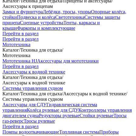
Каталог
/
Техника для отдыха
/
Прицепы и аксессуары
/
Аксессуары к прицепам
Замки и фурнитура
Лебёдки, тросы, упоры
Опорные колёса,
стойки
Подвеска и колёса
Светотехника
Системы защиты
прицепа
Сцепные устройства
Тенты, каркасы и
крыши
Фаркопы и комплектующие
Перейти в раздел
Перейти в раздел
Мототехника
Каталог
/
Техника для отдыха
/
Мототехника
Мототехника HJ
Аксессуары для мототехники
Перейти в раздел
Аксессуары к водной технике
Каталог
/
Техника для отдыха
/
Аксессуары к водной технике
Системы управления судном
Каталог
/
Техника для отдыха
/
Аксессуары к водной технике
/
Системы управления судном
Аксессуары для СДУ
Гидравлическая система
управления
Колёса рулевые для СДУ
Контроллеры управления
двигателем судна
Редукторы рулевые
Стойки рулевые
Тросы
газ-реверс
Тросы рулевые
Перейти в раздел
Помпы водооткачивающие
Топливная система
Приборы