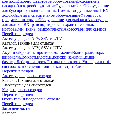
контроля
Якорно-швартовое оборудование
Водомётные
насадки
Электрооборудование
Судовая мебель
Оборудование
для буксировки воднолыжника
Помпы воздушные для ПВХ
лодок
Жилеты и спасательное оборудование
Фурнитура,
предметы интерьера
Оборудование для рыбалки
Аксессуары
для лодок ПВХ
Транспортировка и хранение лодки,
мотора
Клей, ткань, ремкомплекты
Аксессуары для катеров
Перейти в раздел
Аксессуары для ATV, SSV и UTV
Каталог
/
Техника для отдыха
/
Аксессуары для ATV, SSV и UTV
Акустика
Браслеты противоскольжения
Вынос радиатора,
шноркели
Домкраты
Кофры
Крепежи, зажимы
Крыши,
бампера
Лебедки и тросы
Оптика и электрика
Универсальный
снегооотвал
Экспедиционные канистры, баки
Перейти в раздел
Аксессуары для снегоходов
Каталог
/
Техника для отдыха
/
Аксессуары для снегоходов
Кофры для снегоходов
Перейти в раздел
Отопители и подогревы Webasto
Перейти в раздел
Запасные части
Каталог
/