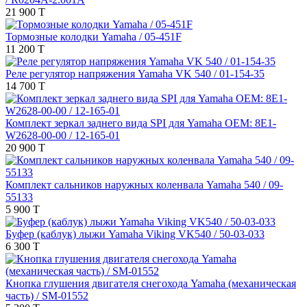
21 900 T
Тормозные колодки Yamaha / 05-451F
11 200 T
Реле регулятор напряжения Yamaha VK 540 / 01-154-35
14 700 T
Комплект зеркал заднего вида SPI для Yamaha OEM: 8E1-
W2628-00-00 / 12-165-01
20 900 T
Комплект сальников наружных коленвала Yamaha 540 / 09-
55133
5 900 T
Буфер (каблук) лыжи Yamaha Viking VK540 / 50-03-033
6 300 T
Кнопка глушения двигателя снегохода Yamaha (механическая
часть) / SM-01552