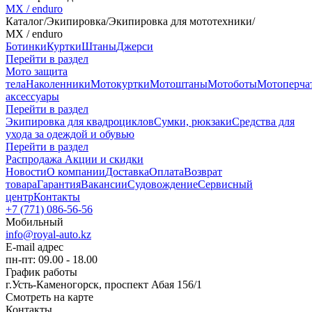
MX / enduro
Каталог
/
Экипировка
/
Экипировка для мототехники
/
MX / enduro
Ботинки
Куртки
Штаны
Джерси
Перейти в раздел
Мото защита
тела
Наколенники
Мотокуртки
Мотоштаны
Мотоботы
Мотоперча
аксессуары
Перейти в раздел
Экипировка для квадроциклов
Сумки, рюкзаки
Средства для
ухода за одеждой и обувью
Перейти в раздел
Распродажа
Акции и скидки
Новости
О компании
Доставка
Оплата
Возврат
товара
Гарантия
Вакансии
Судовождение
Сервисный
центр
Контакты
+7 (771) 086-56-56
Мобильный
info@royal-auto.kz
E-mail адрес
пн-пт: 09.00 - 18.00
График работы
г.Усть-Каменогорск, проспект Абая 156/1
Смотреть на карте
Контакты