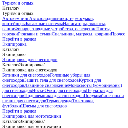
Туризм и отдых
Каталог
/
Туризм и отдых
Автокемпинг
Автохолодильники, термосумки,
контейнеры
Багажные системы
Навигаторы, эхолоты,
рации
Фонари, зарядные устройства, освещение
Плиты,
горелки
Рюкзаки и сумки
Спальники, матрасы, коврики
Прочее
Перейти в раздел
Экипировка
Каталог
/
Экипировка
Экипировка для снегоходов
Каталог
/
Экипировка
/
Экипировка для снегоходов
Ботинки для снегоходов
Головные уборы для
снегоходов
Защита тела для снегоходов
Куртки для
снегоходов
Лавинное снаряжение
Моносьюты (комбинезоны)
для снегоходов
Носки
Очки для снегоходов
Перчатки для
снегоходов
Подшлемники для снегоходов
Полукомбинезоны и
штаны для снегоходов
Термоодежда
Толстовки,
футболки
Шлемы для снегоходов
Перейти в раздел
Экипировка для мототехники
Каталог
/
Экипировка
/
Экипировка для мототехники