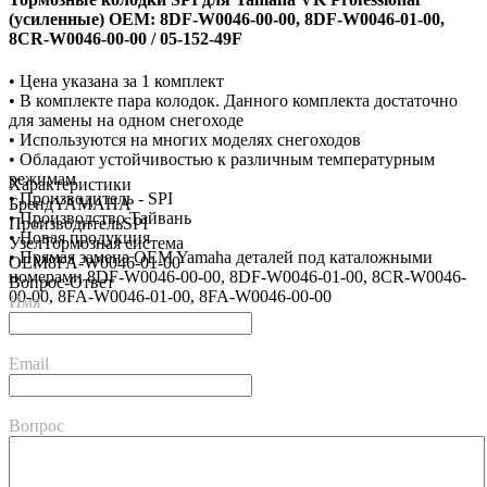
(усиленные) OEM: 8DF-W0046-00-00, 8DF-W0046-01-00,
8CR-W0046-00-00 / 05-152-49F
• Цена указана за 1 комплект
• В комплекте пара колодок. Данного комплекта достаточно
для замены на одном снегоходе
• Используются на многих моделях снегоходов
• Обладают устойчивостью к различным температурным
режимам
Характеристики
• Производитель - SPI
Бренд
YAMAHA
• Производство Тайвань
Производитель
SPI
• Новая продукция
Узел
Тормозная система
• Прямая замена OEM Yamaha деталей под каталожными
OEM
8FA-W0046-01-00
номерами 8DF-W0046-00-00, 8DF-W0046-01-00, 8CR-W0046-
Вопрос-Ответ
00-00, 8FA-W0046-01-00, 8FA-W0046-00-00
Имя
Email
Вопрос