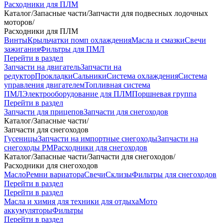
Расходники для ПЛМ
Каталог
/
Запасные части
/
Запчасти для подвесных лодочных
моторов
/
Расходники для ПЛМ
Винты
Крыльчатки помп охлаждения
Масла и смазки
Свечи
зажигания
Фильтры для ПМЛ
Перейти в раздел
Запчасти на двигатель
Запчасти на
редуктор
Прокладки
Сальники
Система охлаждения
Система
управления двигателем
Топливная система
ПМЛ
Электрооборудование для ПЛМ
Поршневая группа
Перейти в раздел
Запчасти для прицепов
Запчасти для снегоходов
Каталог
/
Запасные части
/
Запчасти для снегоходов
Гусеницы
Запчасти на импортные снегоходы
Запчасти на
снегоходы РМ
Расходники для снегоходов
Каталог
/
Запасные части
/
Запчасти для снегоходов
/
Расходники для снегоходов
Масло
Ремни вариатора
Свечи
Склизы
Фильтры для снегоходов
Перейти в раздел
Перейти в раздел
Масла и химия для техники для отдыха
Мото
аккумуляторы
Фильтры
Перейти в раздел