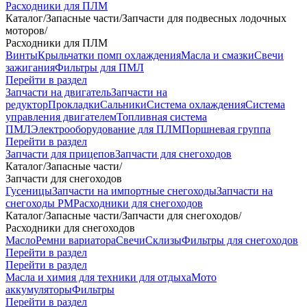
Расходники для ПЛМ
Каталог
/
Запасные части
/
Запчасти для подвесных лодочных
моторов
/
Расходники для ПЛМ
Винты
Крыльчатки помп охлаждения
Масла и смазки
Свечи
зажигания
Фильтры для ПМЛ
Перейти в раздел
Запчасти на двигатель
Запчасти на
редуктор
Прокладки
Сальники
Система охлаждения
Система
управления двигателем
Топливная система
ПМЛ
Электрооборудование для ПЛМ
Поршневая группа
Перейти в раздел
Запчасти для прицепов
Запчасти для снегоходов
Каталог
/
Запасные части
/
Запчасти для снегоходов
Гусеницы
Запчасти на импортные снегоходы
Запчасти на
снегоходы РМ
Расходники для снегоходов
Каталог
/
Запасные части
/
Запчасти для снегоходов
/
Расходники для снегоходов
Масло
Ремни вариатора
Свечи
Склизы
Фильтры для снегоходов
Перейти в раздел
Перейти в раздел
Масла и химия для техники для отдыха
Мото
аккумуляторы
Фильтры
Перейти в раздел