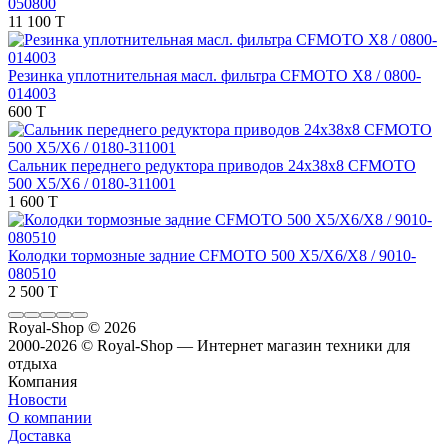
050800
11 100 T
Резинка уплотнительная масл. фильтра CFMOTO X8 / 0800-
014003
600 T
Сальник переднего редуктора приводов 24х38х8 CFMOTO
500 X5/X6 / 0180-311001
1 600 T
Колодки тормозные задние CFMOTO 500 X5/X6/X8 / 9010-
080510
2 500 T
Royal-Shop
© 2026
2000-2026 © Royal-Shop — Интернет магазин техники для
отдыха
Компания
Новости
О компании
Доставка