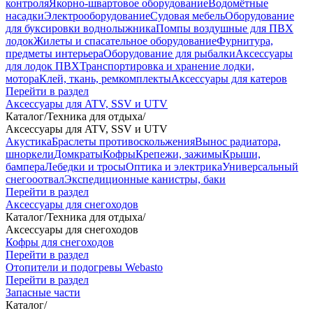
контроля
Якорно-швартовое оборудование
Водомётные
насадки
Электрооборудование
Судовая мебель
Оборудование
для буксировки воднолыжника
Помпы воздушные для ПВХ
лодок
Жилеты и спасательное оборудование
Фурнитура,
предметы интерьера
Оборудование для рыбалки
Аксессуары
для лодок ПВХ
Транспортировка и хранение лодки,
мотора
Клей, ткань, ремкомплекты
Аксессуары для катеров
Перейти в раздел
Аксессуары для ATV, SSV и UTV
Каталог
/
Техника для отдыха
/
Аксессуары для ATV, SSV и UTV
Акустика
Браслеты противоскольжения
Вынос радиатора,
шноркели
Домкраты
Кофры
Крепежи, зажимы
Крыши,
бампера
Лебедки и тросы
Оптика и электрика
Универсальный
снегооотвал
Экспедиционные канистры, баки
Перейти в раздел
Аксессуары для снегоходов
Каталог
/
Техника для отдыха
/
Аксессуары для снегоходов
Кофры для снегоходов
Перейти в раздел
Отопители и подогревы Webasto
Перейти в раздел
Запасные части
Каталог
/