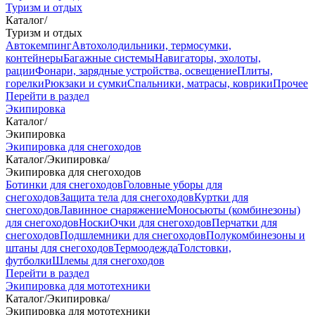
Туризм и отдых
Каталог
/
Туризм и отдых
Автокемпинг
Автохолодильники, термосумки,
контейнеры
Багажные системы
Навигаторы, эхолоты,
рации
Фонари, зарядные устройства, освещение
Плиты,
горелки
Рюкзаки и сумки
Спальники, матрасы, коврики
Прочее
Перейти в раздел
Экипировка
Каталог
/
Экипировка
Экипировка для снегоходов
Каталог
/
Экипировка
/
Экипировка для снегоходов
Ботинки для снегоходов
Головные уборы для
снегоходов
Защита тела для снегоходов
Куртки для
снегоходов
Лавинное снаряжение
Моносьюты (комбинезоны)
для снегоходов
Носки
Очки для снегоходов
Перчатки для
снегоходов
Подшлемники для снегоходов
Полукомбинезоны и
штаны для снегоходов
Термоодежда
Толстовки,
футболки
Шлемы для снегоходов
Перейти в раздел
Экипировка для мототехники
Каталог
/
Экипировка
/
Экипировка для мототехники