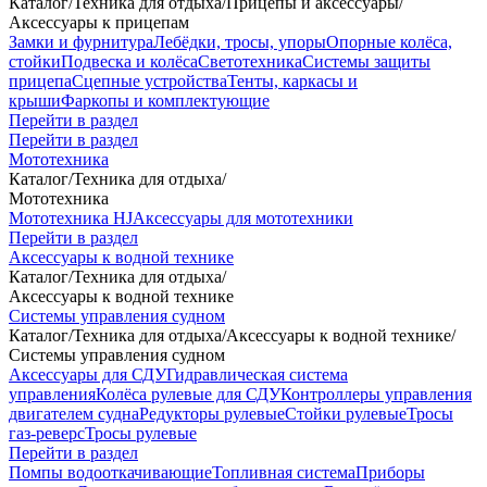
Каталог
/
Техника для отдыха
/
Прицепы и аксессуары
/
Аксессуары к прицепам
Замки и фурнитура
Лебёдки, тросы, упоры
Опорные колёса,
стойки
Подвеска и колёса
Светотехника
Системы защиты
прицепа
Сцепные устройства
Тенты, каркасы и
крыши
Фаркопы и комплектующие
Перейти в раздел
Перейти в раздел
Мототехника
Каталог
/
Техника для отдыха
/
Мототехника
Мототехника HJ
Аксессуары для мототехники
Перейти в раздел
Аксессуары к водной технике
Каталог
/
Техника для отдыха
/
Аксессуары к водной технике
Системы управления судном
Каталог
/
Техника для отдыха
/
Аксессуары к водной технике
/
Системы управления судном
Аксессуары для СДУ
Гидравлическая система
управления
Колёса рулевые для СДУ
Контроллеры управления
двигателем судна
Редукторы рулевые
Стойки рулевые
Тросы
газ-реверс
Тросы рулевые
Перейти в раздел
Помпы водооткачивающие
Топливная система
Приборы