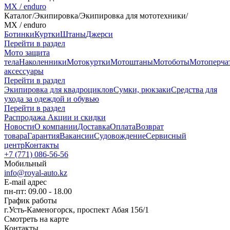
MX / enduro
Каталог
/
Экипировка
/
Экипировка для мототехники
/
MX / enduro
Ботинки
Куртки
Штаны
Джерси
Перейти в раздел
Мото защита
тела
Наколенники
Мотокуртки
Мотоштаны
Мотоботы
Мотоперча
аксессуары
Перейти в раздел
Экипировка для квадроциклов
Сумки, рюкзаки
Средства для
ухода за одеждой и обувью
Перейти в раздел
Распродажа
Акции и скидки
Новости
О компании
Доставка
Оплата
Возврат
товара
Гарантия
Вакансии
Судовождение
Сервисный
центр
Контакты
+7 (771) 086-56-56
Мобильный
info@royal-auto.kz
E-mail адрес
пн-пт: 09.00 - 18.00
График работы
г.Усть-Каменогорск, проспект Абая 156/1
Смотреть на карте
Контакты