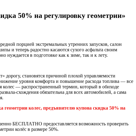
идка 50% на регулировку геометрии»
чередной порцией экстремальных утренних запусков, салон
шипы и теперь радостно касаются сухого асфальта своим
о нуждается в подготовке как к зиме, так и к лету.
т» дорогу, становятся причиной плохой управляемости
снижение уровня комфорта и повышение расхода топлива — все
ия колес — распространенный термин, который в обиходе
 развала-схождения обязательна для всех автомобилей, а сама
я.
а геометрии колес, предъявителю купона скидка 50% на
вершенно БЕСПЛАТНО предоставляется возможность проверить
метрии колёс в размере 50%.