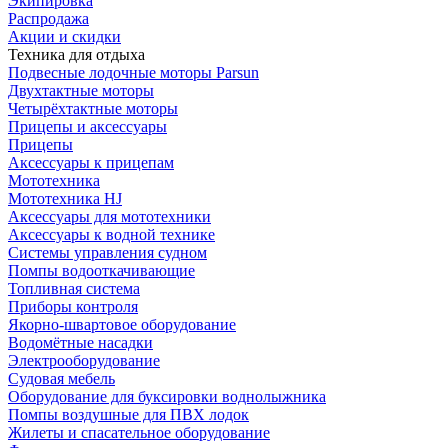
Экипировка
Распродажа
Акции и скидки
Техника для отдыха
Подвесные лодочные моторы Parsun
Двухтактные моторы
Четырёхтактные моторы
Прицепы и аксессуары
Прицепы
Аксессуары к прицепам
Мототехника
Мототехника HJ
Аксессуары для мототехники
Аксессуары к водной технике
Системы управления судном
Помпы водооткачивающие
Топливная система
Приборы контроля
Якорно-швартовое оборудование
Водомётные насадки
Электрооборудование
Судовая мебель
Оборудование для буксировки воднолыжника
Помпы воздушные для ПВХ лодок
Жилеты и спасательное оборудование