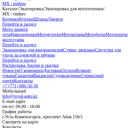
MX / enduro
Каталог
/
Экипировка
/
Экипировка для мототехники
/
MX / enduro
Ботинки
Куртки
Штаны
Джерси
Перейти в раздел
Мото защита
тела
Наколенники
Мотокуртки
Мотоштаны
Мотоботы
Мотоперча
аксессуары
Перейти в раздел
Экипировка для квадроциклов
Сумки, рюкзаки
Средства для
ухода за одеждой и обувью
Перейти в раздел
Распродажа
Акции и скидки
Новости
О компании
Доставка
Оплата
Возврат
товара
Гарантия
Вакансии
Судовождение
Сервисный
центр
Контакты
+7 (771) 086-56-56
Мобильный
info@royal-auto.kz
E-mail адрес
пн-пт: 09.00 - 18.00
График работы
г.Усть-Каменогорск, проспект Абая 156/1
Смотреть на карте
Контакты