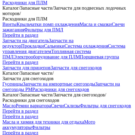
Расходники для ПЛМ
Каталог
/
Запасные части
/
Запчасти для подвесных лодочных
моторов
/
Расходники для ПЛМ
Винты
Крыльчатки помп охлаждения
Масла и смазки
Свечи
зажигания
Фильтры для ПМЛ
Перейти в раздел
Запчасти на двигатель
Запчасти на
редуктор
Прокладки
Сальники
Система охлаждения
Система
управления двигателем
Топливная система
ПМЛ
Электрооборудование для ПЛМ
Поршневая группа
Перейти в раздел
Запчасти для прицепов
Запчасти для снегоходов
Каталог
/
Запасные части
/
Запчасти для снегоходов
Гусеницы
Запчасти на импортные снегоходы
Запчасти на
снегоходы РМ
Расходники для снегоходов
Каталог
/
Запасные части
/
Запчасти для снегоходов
/
Расходники для снегоходов
Масло
Ремни вариатора
Свечи
Склизы
Фильтры для снегоходов
Перейти в раздел
Перейти в раздел
Масла и химия для техники для отдыха
Мото
аккумуляторы
Фильтры
Перейти в раздел