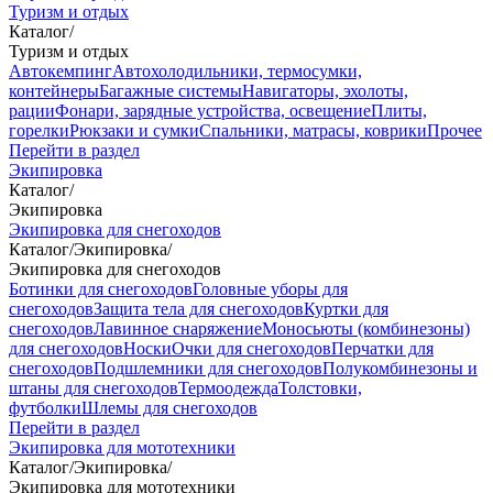
Туризм и отдых
Каталог
/
Туризм и отдых
Автокемпинг
Автохолодильники, термосумки,
контейнеры
Багажные системы
Навигаторы, эхолоты,
рации
Фонари, зарядные устройства, освещение
Плиты,
горелки
Рюкзаки и сумки
Спальники, матрасы, коврики
Прочее
Перейти в раздел
Экипировка
Каталог
/
Экипировка
Экипировка для снегоходов
Каталог
/
Экипировка
/
Экипировка для снегоходов
Ботинки для снегоходов
Головные уборы для
снегоходов
Защита тела для снегоходов
Куртки для
снегоходов
Лавинное снаряжение
Моносьюты (комбинезоны)
для снегоходов
Носки
Очки для снегоходов
Перчатки для
снегоходов
Подшлемники для снегоходов
Полукомбинезоны и
штаны для снегоходов
Термоодежда
Толстовки,
футболки
Шлемы для снегоходов
Перейти в раздел
Экипировка для мототехники
Каталог
/
Экипировка
/
Экипировка для мототехники