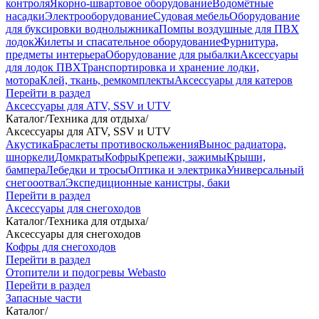
контроля
Якорно-швартовое оборудование
Водомётные
насадки
Электрооборудование
Судовая мебель
Оборудование
для буксировки воднолыжника
Помпы воздушные для ПВХ
лодок
Жилеты и спасательное оборудование
Фурнитура,
предметы интерьера
Оборудование для рыбалки
Аксессуары
для лодок ПВХ
Транспортировка и хранение лодки,
мотора
Клей, ткань, ремкомплекты
Аксессуары для катеров
Перейти в раздел
Аксессуары для ATV, SSV и UTV
Каталог
/
Техника для отдыха
/
Аксессуары для ATV, SSV и UTV
Акустика
Браслеты противоскольжения
Вынос радиатора,
шноркели
Домкраты
Кофры
Крепежи, зажимы
Крыши,
бампера
Лебедки и тросы
Оптика и электрика
Универсальный
снегооотвал
Экспедиционные канистры, баки
Перейти в раздел
Аксессуары для снегоходов
Каталог
/
Техника для отдыха
/
Аксессуары для снегоходов
Кофры для снегоходов
Перейти в раздел
Отопители и подогревы Webasto
Перейти в раздел
Запасные части
Каталог
/