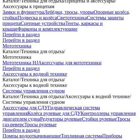
Каталог
/
Техника для отдыха
/
Прицепы и аксессуары
/
Аксессуары к прицепам
Замки и фурнитура
Лебёдки, тросы, упоры
Опорные колёса,
стойки
Подвеска и колёса
Светотехника
Системы защиты
прицепа
Сцепные устройства
Тенты, каркасы и
крыши
Фаркопы и комплектующие
Перейти в раздел
Перейти в раздел
Мототехника
Каталог
/
Техника для отдыха
/
Мототехника
Мототехника HJ
Аксессуары для мототехники
Перейти в раздел
Аксессуары к водной технике
Каталог
/
Техника для отдыха
/
Аксессуары к водной технике
Системы управления судном
Каталог
/
Техника для отдыха
/
Аксессуары к водной технике
/
Системы управления судном
Аксессуары для СДУ
Гидравлическая система
управления
Колёса рулевые для СДУ
Контроллеры управления
двигателем судна
Редукторы рулевые
Стойки рулевые
Тросы
газ-реверс
Тросы рулевые
Перейти в раздел
Помпы водооткачивающие
Топливная система
Приборы