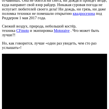
отчаянных. Она не боится ни снега, ни дождя и пройдет везде,
куда направит свой взор райдер. Никакая суровая погода не
испугает любителей своего дела! Ни дождь, ни грязь, ни даже
поломка техники не помешали открытию
квадросезона
под
Риддером 1 мая 2017 года.
Свежий воздух, природа, небольшой костёр,
техника
CFmoto
и экипировка
Motoraive
. Что может быть
лучше?!
Но, как говорится, лучше «один раз увидеть, чем сто раз
услышать»!