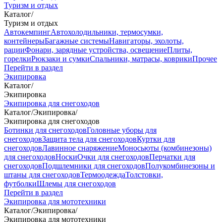
Туризм и отдых
Каталог
/
Туризм и отдых
Автокемпинг
Автохолодильники, термосумки,
контейнеры
Багажные системы
Навигаторы, эхолоты,
рации
Фонари, зарядные устройства, освещение
Плиты,
горелки
Рюкзаки и сумки
Спальники, матрасы, коврики
Прочее
Перейти в раздел
Экипировка
Каталог
/
Экипировка
Экипировка для снегоходов
Каталог
/
Экипировка
/
Экипировка для снегоходов
Ботинки для снегоходов
Головные уборы для
снегоходов
Защита тела для снегоходов
Куртки для
снегоходов
Лавинное снаряжение
Моносьюты (комбинезоны)
для снегоходов
Носки
Очки для снегоходов
Перчатки для
снегоходов
Подшлемники для снегоходов
Полукомбинезоны и
штаны для снегоходов
Термоодежда
Толстовки,
футболки
Шлемы для снегоходов
Перейти в раздел
Экипировка для мототехники
Каталог
/
Экипировка
/
Экипировка для мототехники