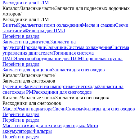
Расходники для ПЛМ
Каталог
/
Запасные части
/
Запчасти для подвесных лодочных
моторов
/
Расходники для ПЛМ
Винты
Крыльчатки помп охлаждения
Масла и смазки
Свечи
зажигания
Фильтры для ПМЛ
Перейти в раздел
Запчасти на двигатель
Запчасти на
редуктор
Прокладки
Сальники
Система охлаждения
Система
управления двигателем
Топливная система
ПМЛ
Электрооборудование для ПЛМ
Поршневая группа
Перейти в раздел
Запчасти для прицепов
Запчасти для снегоходов
Каталог
/
Запасные части
/
Запчасти для снегоходов
Гусеницы
Запчасти на импортные снегоходы
Запчасти на
снегоходы РМ
Расходники для снегоходов
Каталог
/
Запасные части
/
Запчасти для снегоходов
/
Расходники для снегоходов
Масло
Ремни вариатора
Свечи
Склизы
Фильтры для снегоходов
Перейти в раздел
Перейти в раздел
Масла и химия для техники для отдыха
Мото
аккумуляторы
Фильтры
Перейти в раздел