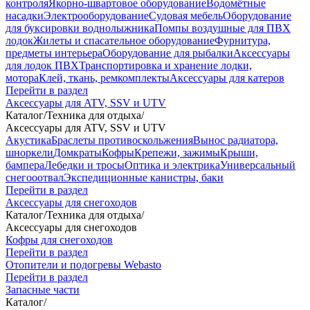
контроля
Якорно-швартовое оборудование
Водомётные
насадки
Электрооборудование
Судовая мебель
Оборудование
для буксировки воднолыжника
Помпы воздушные для ПВХ
лодок
Жилеты и спасательное оборудование
Фурнитура,
предметы интерьера
Оборудование для рыбалки
Аксессуары
для лодок ПВХ
Транспортировка и хранение лодки,
мотора
Клей, ткань, ремкомплекты
Аксессуары для катеров
Перейти в раздел
Аксессуары для ATV, SSV и UTV
Каталог
/
Техника для отдыха
/
Аксессуары для ATV, SSV и UTV
Акустика
Браслеты противоскольжения
Вынос радиатора,
шноркели
Домкраты
Кофры
Крепежи, зажимы
Крыши,
бампера
Лебедки и тросы
Оптика и электрика
Универсальный
снегооотвал
Экспедиционные канистры, баки
Перейти в раздел
Аксессуары для снегоходов
Каталог
/
Техника для отдыха
/
Аксессуары для снегоходов
Кофры для снегоходов
Перейти в раздел
Отопители и подогревы Webasto
Перейти в раздел
Запасные части
Каталог
/