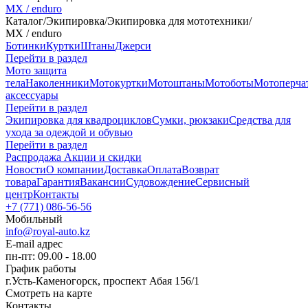
MX / enduro
Каталог
/
Экипировка
/
Экипировка для мототехники
/
MX / enduro
Ботинки
Куртки
Штаны
Джерси
Перейти в раздел
Мото защита
тела
Наколенники
Мотокуртки
Мотоштаны
Мотоботы
Мотоперча
аксессуары
Перейти в раздел
Экипировка для квадроциклов
Сумки, рюкзаки
Средства для
ухода за одеждой и обувью
Перейти в раздел
Распродажа
Акции и скидки
Новости
О компании
Доставка
Оплата
Возврат
товара
Гарантия
Вакансии
Судовождение
Сервисный
центр
Контакты
+7 (771) 086-56-56
Мобильный
info@royal-auto.kz
E-mail адрес
пн-пт: 09.00 - 18.00
График работы
г.Усть-Каменогорск, проспект Абая 156/1
Смотреть на карте
Контакты