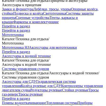
Каталог
/
Техника для отдыха
/
Прицепы и аксессуары
/
Аксессуары к прицепам
Замки и фурнитура
Лебёдки, тросы, упоры
Опорные колёса,
стойки
Подвеска и колёса
Светотехника
Системы защиты
прицепа
Сцепные устройства
Тенты, каркасы и
крыши
Фаркопы и комплектующие
Перейти в раздел
Перейти в раздел
Мототехника
Каталог
/
Техника для отдыха
/
Мототехника
Мототехника HJ
Аксессуары для мототехники
Перейти в раздел
Аксессуары к водной технике
Каталог
/
Техника для отдыха
/
Аксессуары к водной технике
Системы управления судном
Каталог
/
Техника для отдыха
/
Аксессуары к водной технике
/
Системы управления судном
Аксессуары для СДУ
Гидравлическая система
управления
Колёса рулевые для СДУ
Контроллеры управления
двигателем судна
Редукторы рулевые
Стойки рулевые
Тросы
газ-реверс
Тросы рулевые
Перейти в раздел
Помпы водооткачивающие
Топливная система
Приборы