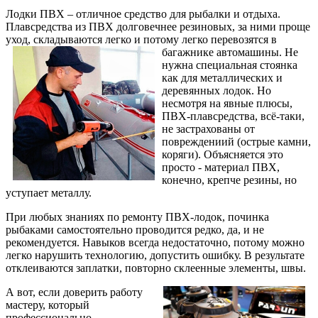
Лодки ПВХ – отличное средство для рыбалки и отдыха.
Плавсредства из ПВХ долговечнее резиновых, за ними проще
уход, складываются легко и потому легко перевозятся в
багажнике автомашины.
Не
нужна специальная стоянка
как для металлических и
деревянных лодок. Но
несмотря на явные плюсы,
ПВХ-плавсредства, всё-таки,
не застрахованы от
повреждениий (острые камни,
коряги). Объясняется это
просто - материал ПВХ,
конечно, крепче резины, но
уступает металлу.
При любых знаниях по ремонту ПВХ-лодок, починка
рыбаками самостоятельно проводится редко, да, и не
рекомендуется. Навыков всегда недостаточно, потому можно
легко нарушить технологию, допустить ошибку. В результате
отклеиваются заплатки, повторно склеенные элементы, швы.
А вот, если доверить работу
мастеру, который
профессионально