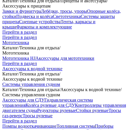
Каталог
/
Техника для отдыха
/
Прицепы и аксессуары
/
Аксессуары к прицепам
Замки и фурнитура
Лебёдки, тросы, упоры
Опорные колёса,
стойки
Подвеска и колёса
Светотехника
Системы защиты
прицепа
Сцепные устройства
Тенты, каркасы и
крыши
Фаркопы и комплектующие
Перейти в раздел
Перейти в раздел
Мототехника
Каталог
/
Техника для отдыха
/
Мототехника
Мототехника HJ
Аксессуары для мототехники
Перейти в раздел
Аксессуары к водной технике
Каталог
/
Техника для отдыха
/
Аксессуары к водной технике
Системы управления судном
Каталог
/
Техника для отдыха
/
Аксессуары к водной технике
/
Системы управления судном
Аксессуары для СДУ
Гидравлическая система
управления
Колёса рулевые для СДУ
Контроллеры управления
двигателем судна
Редукторы рулевые
Стойки рулевые
Тросы
газ-реверс
Тросы рулевые
Перейти в раздел
Помпы водооткачивающие
Топливная система
Приборы