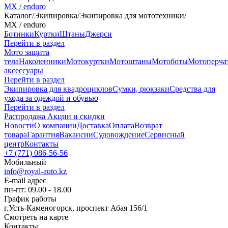
MX / enduro
Каталог
/
Экипировка
/
Экипировка для мототехники
/
MX / enduro
Ботинки
Куртки
Штаны
Джерси
Перейти в раздел
Мото защита
тела
Наколенники
Мотокуртки
Мотоштаны
Мотоботы
Мотоперча
аксессуары
Перейти в раздел
Экипировка для квадроциклов
Сумки, рюкзаки
Средства для
ухода за одеждой и обувью
Перейти в раздел
Распродажа
Акции и скидки
Новости
О компании
Доставка
Оплата
Возврат
товара
Гарантия
Вакансии
Судовождение
Сервисный
центр
Контакты
+7 (771) 086-56-56
Мобильный
info@royal-auto.kz
E-mail адрес
пн-пт: 09.00 - 18.00
График работы
г.Усть-Каменогорск, проспект Абая 156/1
Смотреть на карте
Контакты