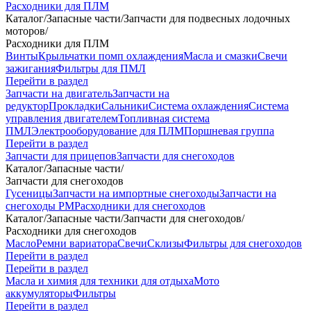
Расходники для ПЛМ
Каталог
/
Запасные части
/
Запчасти для подвесных лодочных
моторов
/
Расходники для ПЛМ
Винты
Крыльчатки помп охлаждения
Масла и смазки
Свечи
зажигания
Фильтры для ПМЛ
Перейти в раздел
Запчасти на двигатель
Запчасти на
редуктор
Прокладки
Сальники
Система охлаждения
Система
управления двигателем
Топливная система
ПМЛ
Электрооборудование для ПЛМ
Поршневая группа
Перейти в раздел
Запчасти для прицепов
Запчасти для снегоходов
Каталог
/
Запасные части
/
Запчасти для снегоходов
Гусеницы
Запчасти на импортные снегоходы
Запчасти на
снегоходы РМ
Расходники для снегоходов
Каталог
/
Запасные части
/
Запчасти для снегоходов
/
Расходники для снегоходов
Масло
Ремни вариатора
Свечи
Склизы
Фильтры для снегоходов
Перейти в раздел
Перейти в раздел
Масла и химия для техники для отдыха
Мото
аккумуляторы
Фильтры
Перейти в раздел