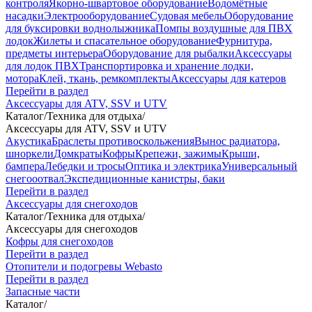
контроля
Якорно-швартовое оборудование
Водомётные
насадки
Электрооборудование
Судовая мебель
Оборудование
для буксировки воднолыжника
Помпы воздушные для ПВХ
лодок
Жилеты и спасательное оборудование
Фурнитура,
предметы интерьера
Оборудование для рыбалки
Аксессуары
для лодок ПВХ
Транспортировка и хранение лодки,
мотора
Клей, ткань, ремкомплекты
Аксессуары для катеров
Перейти в раздел
Аксессуары для ATV, SSV и UTV
Каталог
/
Техника для отдыха
/
Аксессуары для ATV, SSV и UTV
Акустика
Браслеты противоскольжения
Вынос радиатора,
шноркели
Домкраты
Кофры
Крепежи, зажимы
Крыши,
бампера
Лебедки и тросы
Оптика и электрика
Универсальный
снегооотвал
Экспедиционные канистры, баки
Перейти в раздел
Аксессуары для снегоходов
Каталог
/
Техника для отдыха
/
Аксессуары для снегоходов
Кофры для снегоходов
Перейти в раздел
Отопители и подогревы Webasto
Перейти в раздел
Запасные части
Каталог
/