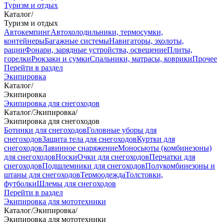
Туризм и отдых
Каталог
/
Туризм и отдых
Автокемпинг
Автохолодильники, термосумки,
контейнеры
Багажные системы
Навигаторы, эхолоты,
рации
Фонари, зарядные устройства, освещение
Плиты,
горелки
Рюкзаки и сумки
Спальники, матрасы, коврики
Прочее
Перейти в раздел
Экипировка
Каталог
/
Экипировка
Экипировка для снегоходов
Каталог
/
Экипировка
/
Экипировка для снегоходов
Ботинки для снегоходов
Головные уборы для
снегоходов
Защита тела для снегоходов
Куртки для
снегоходов
Лавинное снаряжение
Моносьюты (комбинезоны)
для снегоходов
Носки
Очки для снегоходов
Перчатки для
снегоходов
Подшлемники для снегоходов
Полукомбинезоны и
штаны для снегоходов
Термоодежда
Толстовки,
футболки
Шлемы для снегоходов
Перейти в раздел
Экипировка для мототехники
Каталог
/
Экипировка
/
Экипировка для мототехники